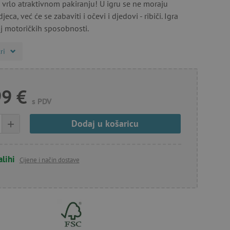
u vrlo atraktivnom pakiranju! U igru ​​se ne moraju
jeca, već će se zabaviti i očevi i djedovi - ribiči. Igra
j motoričkih sposobnosti.
ri
99 €
s PDV
+
Dodaj u košaricu
alihi
Cijene i način dostave