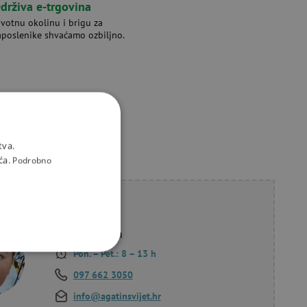
drživa e-trgovina
ivotnu okolinu i brigu za
aposlenike shvaćamo ozbiljno.
tva.
ća.
Podrobno
li savjet?
Korana Hollan
Pon. – Pet.: 8 – 13 h
KCIONALNOST
097 662 3050
info@agatinsvijet.hr