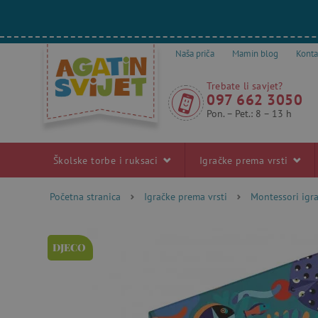
Naša priča
Mamin blog
Konta
Trebate li savjet?
097 662 3050
Pon. – Pet.: 8 – 13 h
Školske torbe i ruksaci
Igračke prema vrsti
Početna stranica
Igračke prema vrsti
Montessori igr
DJECO