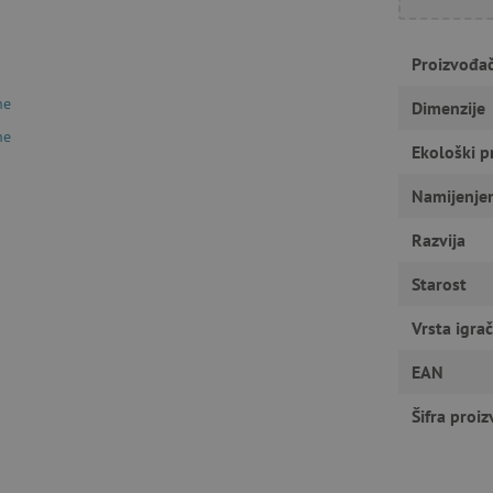
Nužno potrebni kolačići
Izvedba
Ciljanost
Funkcionalnost
Proizvođa
gućavaju osnovnu funkcionalnost internetske stranice, kao što su npr. upis korisnika n
u ne možete odgovarajuće upotrebljavati bez nužno potrebnih kolačića.
ne
Dimenzije
Pružatelj usluga
/
Istek
Opis
Domena
ne
Ekološki p
1
Cookie-Script.com koristi ovaj kolač
CookieScript
godinu
pristanka kolačića posjetitelja. Ban
www.agatinsvijet.hr
Namijenje
Script.com potreban je za ispravno 
www.agatinsvijet.hr
4
Razvija
mjeseca
www.agatinsvijet.hr
1
Starost
godinu
1
mjesec
Vrsta igra
 privatnosti
.agatinsvijet.hr
1
Ovaj kolačić se koristi za pohranjiv
godinu
korištenje kolačića na web stranici 
EAN
sa zakonskim zahtjevima za dobivan
kategorije kolačića.
Šifra proi
rimentVariant
www.agatinsvijet.hr
4
mjeseca
www.agatinsvijet.hr
1 dan
Podsjećanje na filtar proizvoda