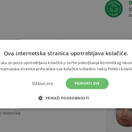
O
Ž
z
Dodaci
Alternativni proizvodi
Ova internetska stranica upotrebljava kolačiće.
ska stranica upotrebljava kolačiće u svrhe poboljšanja korisničkog iskus
ernetske stranice prihvaćate sve kolačiće sukladno našoj Politici kolači
 ​​puno šarenih riba. Set sadrži
Odbaci sve
PRIHVATI SVE
Trebate 
lo atraktivnom pakiranju! U igru ​​
i djedovi - ribiči. Igra podržava
PRIKAŽI PODROBNOSTI
od 2 godine. Dimenzije paketa su
OTREBNI KOLAČIĆI
IZVEDBA
CILJANOST
FUN
e motorike.