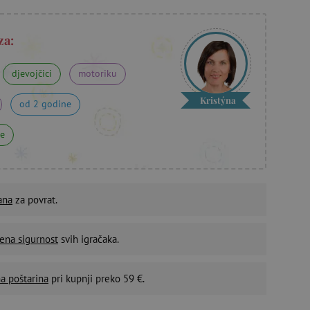
za:
djevojčici
motoriku
Kristýna
od 2 godine
ne
ana
za povrat.
ena sigurnost
svih igračaka.
a poštarina
pri kupnji preko 59 €.