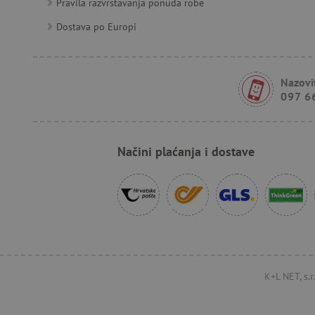
Pravila razvrstavanja ponuda robe
FPID
Dostava po Europi
tfpsi
Nazovit
097 6
receive-cookie-deprecatio
Načini plaćanja i dostave
_pin_unauth
test_cookie
IDE
cto_bundle
K+L NET, s.
_uetsid