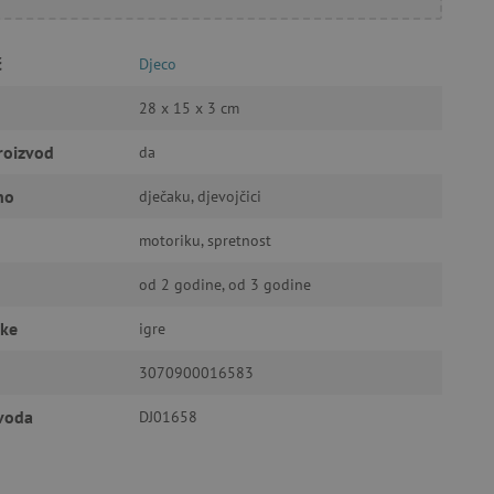
č
Djeco
a stranici te uređivanje
28 x 15 x 3 cm
roizvod
da
ić za pamćenje preferencija
ner kolačića Cookie-
no
dječaku, djevojčici
funkcioniranje.
motoriku, spretnost
od 2 godine, od 3 godine
čke
igre
anje pristanka korisnika na
i za osiguranje usklađenosti
3070900016583
je pristanka za određene
zvoda
DJ01658