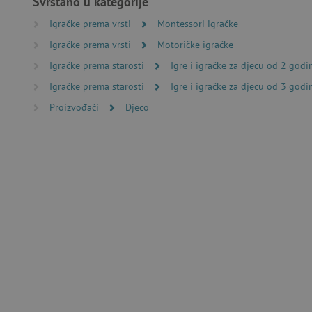
Svrstano u kategorije
Igračke prema vrsti
Montessori igračke
Nužno potrebni kolačići omo
Igračke prema vrsti
Motoričke igračke
računa. Internetsku stranic
Igračke prema starosti
Igre i igračke za djecu od 2 godi
Ime
Igračke prema starosti
Igre i igračke za djecu od 3 godi
CookieScriptConsent
Proizvođači
Djeco
featureFlagIdentifier
lastVisitedProduct
Googleovu politiku
_lb_ccc
featureFlagCheckoutExpe
product_filter_remember