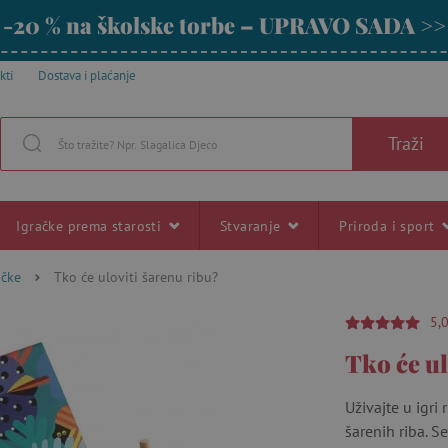
-20 % na školske torbe – UPRAVO SADA >>
kti
Dostava i plaćanje
Traži
Igračke prema starosti
Stvaranje
Priroda i sport
ačke
Tko će uloviti šarenu ribu?
5,
Tko će ul
Uživajte u igri
šarenih riba. S