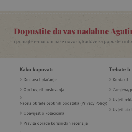
PHPSESSID
_lb
Dopustite da vas nadahne Agatin
__cf_bm
i primajte e-mailom naše novosti, kodove za popuste i inf
__cf_bm
Kako kupovati
Trebate li
Ime
Pružatelj
Pružat
Dostava i plaćanje
Kontakti
Ime
usluga
/
Is
Ime
_ga
Googl
Domena
Opći uvjeti poslovanja
Zamjena, p
.agatin
smc_dyn_item
MSPTC
Microsoft
Uvjeti rek
_sp_ses.e0c4
www.ag
go
.bing.com
Načela obrade osobnih podataka (Privacy Policy)
smc_dyn_item_code
_sp_id.e0c4
www.ag
Uvjeti akci
Obavijest o kolačićima
smc_viewed_items
_ga_V213KSJBP2
.agatin
_uetvid
Pravila obrade korisničkih recenzija