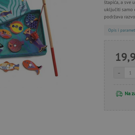
štapića, a sve 
uključiti samo d
podržava razvo
Opis i paramet
19,
-
Na z