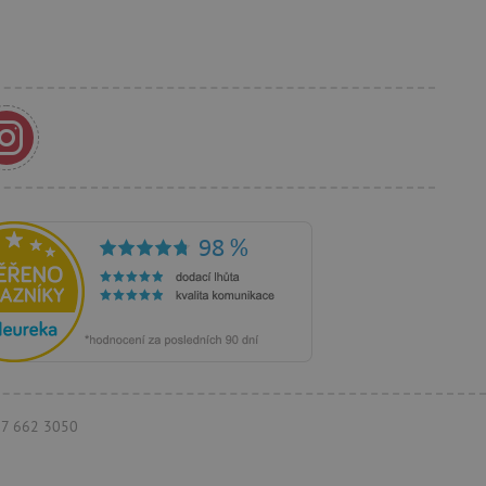
anja i preferencija
anije iskustvo.
rakcija i angažmana
oljšalo korisničko
 vlasniku web stranice da
rihvaća i da osigura
im web standardima i
a i prepoznaje korisnika.
 je u vlasništvu Googlea)
ik posjetitelja web stranice
ži za prikazivanje
eg oglašavanja.
097 662 3050
koji oglasi trebaju biti