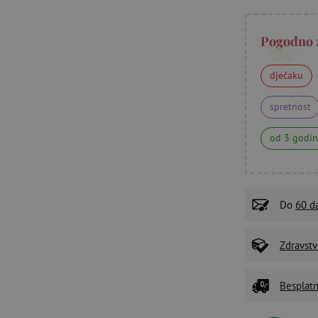
Pogodno 
dječaku
spretnost
od 3 godi
Do
60 d
Zdravstv
Besplatn