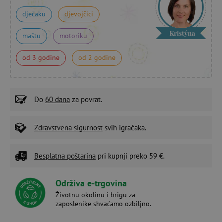
dječaku
djevojčici
Kristýna
maštu
motoriku
od 3 godine
od 2 godine
Do
60 dana
za povrat.
Zdravstvena sigurnost
svih igračaka.
Besplatna poštarina
pri kupnji preko 59 €.
Održiva e-trgovina
Životnu okolinu i brigu za
zaposlenike shvaćamo ozbiljno.