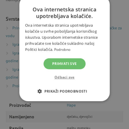
Ova internetska stranica
upotrebljava kolačiće.
Svrstano u kategorije
Ova internetska stranica upotrebljava
Priroda i sport
Oprema i igračke za vodu
Igračke za
kolačiće u svrhe poboljšanja korisničkog
vodu
iskustva. Uporabom internetske stranice
prihvaćate sve kolačiće sukladno našoj
Igračke prema vrsti
Igračke za kadu
Politici kolačića.
Podrobno
Igračke prema starosti
Igre i igračke za djecu od 2
godine
PRIHVATI SVE
Igračke prema starosti
Igre i igračke za djecu od 3
godine
Odbaci sve
Proizvođači
Hape
PRIKAŽI PODROBNOSTI
NUŽNO POTREBNI KOLAČIĆI
Proizvođač
Hape
Namijenjeno
dječaku, djevojčici
IZVEDBA
CILJANOST
Razvija
maštu, motoriku