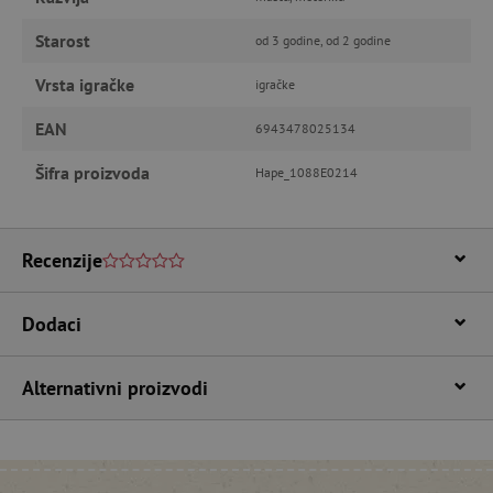
FUNKCIONALNOST
Starost
od 3 godine, od 2 godine
Vrsta igračke
igračke
Nužno potrebni kolačići
Izvedba
EAN
6943478025134
Ciljanost
Funkcionalnost
Šifra proizvoda
Hape_1088E0214
Nužno potrebni kolačići omogućavaju osnovnu
funkcionalnost internetske stranice, kao što su
npr. upis korisnika na stranici te uređivanje
računa. Internetsku stranicu ne možete
odgovarajuće upotrebljavati bez nužno
Recenzije
potrebnih kolačića.
Pružatelj usluga
/
Ime
Dodaci
Domena
CookieScriptConsent
CookieScript
www.agatinsvijet.hr
Alternativni proizvodi