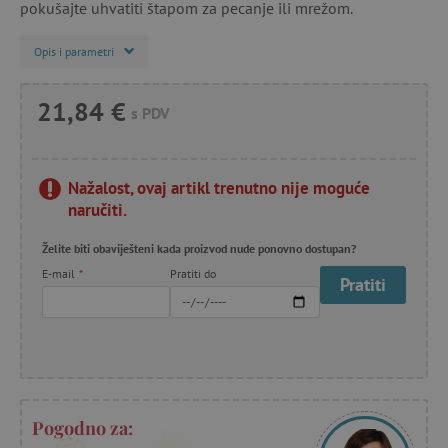
pokušajte uhvatiti štapom za pecanje ili mrežom.
Opis i parametri
21,84 €
s PDV
Nažalost, ovaj artikl trenutno nije moguće
naručiti.
Želite biti obaviješteni kada proizvod nude ponovno dostupan?
E-mail
*
Pratiti do
Pratiti
Pogodno za: