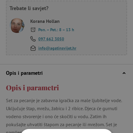
Trebate li savjet?
Korana Hollan
Pon. – Pet.: 8 – 13 h
097 662 3050
info@agatinsvijet.hr
Opis i parametri
Opis i parametri
Set za pecanje je zabavna igračka za male ljubitelje vode.
Uključuje štap, mrežu, žabicu i 2 ribice. Djeca će gurnuti
vodeno stvorenje i ono će skočiti u vodu. Zatim ih
pokušajte uhvatiti štapom za pecanje ili mrežom. Set je
namijenjen djeci od 2 godine.