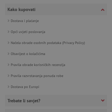
featureFlagCheckoutExperimentVariant
www.agatinsvijet.hr
Kako kupovati
product_filter_remember
www.agatinsvijet.hr
Dostava i plaćanje
Opći uvjeti poslovanja
PHPSESSID
PHP.net
www.agatinsvijet.hr
Načela obrade osobnih podataka (Privacy Policy)
Obavijest o kolačićima
_lb
.agatinsvijet.hr
Pravila obrade korisničkih recenzija
Pravila razvrstavanja ponuda robe
__cf_bm
Cloudflare Inc.
Dostava po Europi
.onesignal.com
Trebate li savjet?