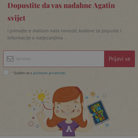
Dopustite da vas nadahne Agatin
svijet
i primajte e-mailom naše novosti, kodove za popuste i
featureFlagIdentifier
www.agatinsvijet.hr
Googleovu politiku privatnosti
informacije o natjecanjima
lastVisitedProduct
www.agatinsvijet.hr
Prijavi se
_lb_ccc
.agatinsvijet.hr
*
Slažem se s
politikom privatnosti
.