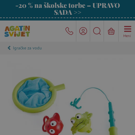
-20 % na školske torbe – UPRAVO
SADA >>
Meni
Igračke za vodu