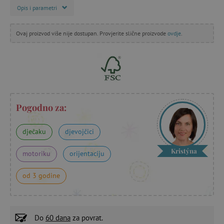
Opis i parametri
Ovaj proizvod više nije dostupan. Provjerite slične proizvode
ovdje
.
Pogodno za:
dječaku
djevojčici
Kristýna
motoriku
orijentaciju
od 3 godine
Do
60 dana
za povrat.