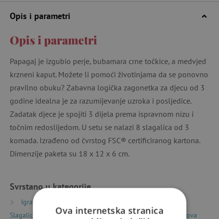
Opis i parametri
Opis i parametri
Papagaj je izgubio perje, bubamara crne točkice, a medvjed
krzneni kaput. Možete li pomoći životinjama da se ponovno
pravilno obuku? Zabavna logička zagonetka za djecu od 3
godine idealna je za razumijevanje uzroka i posljedice.
Zadatak djece je spojiti 3 dijela prema ispravnom nizu i
točnim redoslijedom. U setu se nalazi 8 slagalica od 3
komada. Izrađeno od čvrstog FSC® certificiranog kartona.
Dimenzije paketa su 18 x 12 x 6 cm.
Svrstano u kategorije
Igračke prema vrsti
Puzzle, mozaici i slagalice
Ova internetska stranica
Slagalice (puzzle)
Dječje slagalice (puzzle) 2 – 40 dijelova