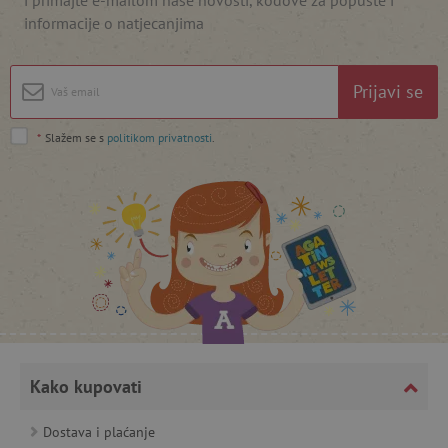
informacije o natjecanjima
featureFlagIdentifier
www.agatinsvijet.hr
Googleovu politiku privatnosti
Prijavi se
lastVisitedProduct
www.agatinsvijet.hr
*
Slažem se s
politikom privatnosti
.
_lb_ccc
.agatinsvijet.hr
Kako kupovati
featureFlagCheckoutExperimentVariant
www.agatinsvijet.hr
Dostava i plaćanje