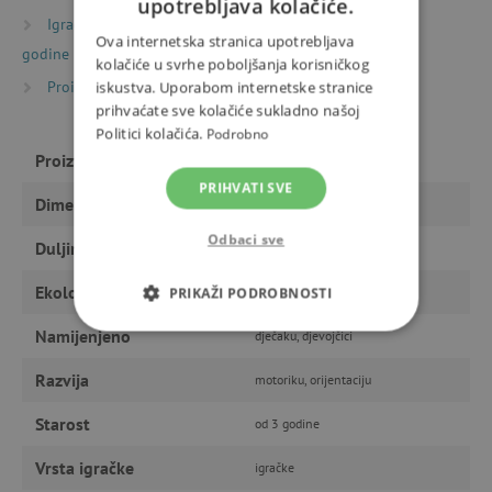
upotrebljava kolačiće.
Igračke prema starosti
Igre i igračke za djecu od 3
Ova internetska stranica upotrebljava
godine
kolačiće u svrhe poboljšanja korisničkog
Proizvođači
Djeco
iskustva. Uporabom internetske stranice
prihvaćate sve kolačiće sukladno našoj
Politici kolačića.
Podrobno
Proizvođač
Djeco
PRIHVATI SVE
Dimenzije
18 x 12 x 6 cm
Odbaci sve
Duljina
10 min
Ekološki proizvod
da
PRIKAŽI PODROBNOSTI
Namijenjeno
dječaku, djevojčici
NUŽNO POTREBNI KOLAČIĆI
Razvija
motoriku, orijentaciju
IZVEDBA
CILJANOST
Starost
od 3 godine
FUNKCIONALNOST
Vrsta igračke
igračke