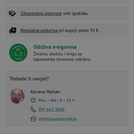
Zdravstvena sigurnost
svih igračaka.
Besplatna poštarina
pri kupnji preko 59 €.
Održiva e-trgovina
Životnu okolinu i brigu za
zaposlenike shvaćamo ozbiljno.
Trebate li savjet?
Korana Hollan
Pon. – Pet.: 8 – 13 h
097 662 3050
info@agatinsvijet.hr