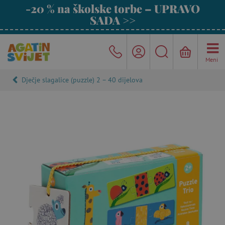
-20 % na školske torbe – UPRAVO
SADA >>
Meni
Dječje slagalice (puzzle) 2 – 40 dijelova