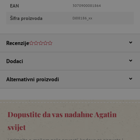
EAN
3070900081864
Nužno potrebni kolačići
Izvedba
Šifra proizvoda
DJ08186_xx
Ciljanost
Funkcionalnost
Nužno potrebni kolačići omogućavaju osnovnu
funkcionalnost internetske stranice, kao što su
Recenzije
npr. upis korisnika na stranici te uređivanje
računa. Internetsku stranicu ne možete
odgovarajuće upotrebljavati bez nužno
Dodaci
potrebnih kolačića.
Pružatelj usluga
/
Ime
Domena
Alternativni proizvodi
CookieScriptConsent
CookieScript
www.agatinsvijet.hr
Dopustite da vas nadahne Agatin
svijet
i primajte e-mailom naše novosti, kodove za popuste i