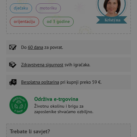
dječaku
motoriku
Kristýna
orijentaciju
od 3 godine
Do
60 dana
za povrat.
Zdravstvena sigurnost
svih igračaka.
Besplatna poštarina
pri kupnji preko 59 €.
Održiva e-trgovina
Životnu okolinu i brigu za
zaposlenike shvaćamo ozbiljno.
Trebate li savjet?