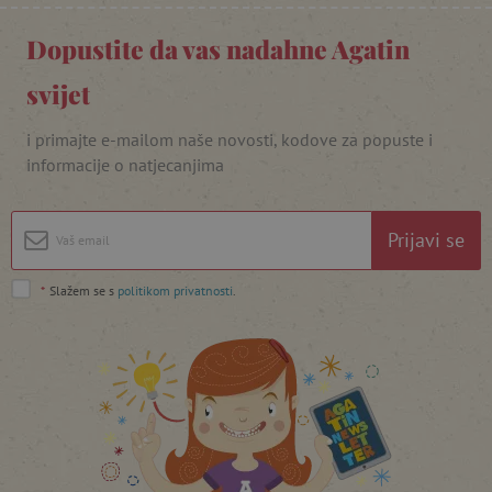
Dopustite da vas nadahne Agatin
svijet
i primajte e-mailom naše novosti, kodove za popuste i
featureFlagIdentifier
www.agatinsvijet.hr
Googleovu politiku privatnosti
informacije o natjecanjima
lastVisitedProduct
www.agatinsvijet.hr
Prijavi se
_lb_ccc
.agatinsvijet.hr
*
Slažem se s
politikom privatnosti
.