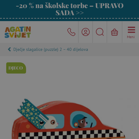
-20 % na školske torbe – UPRAVO
SADA >>
Meni
Dječje slagalice (puzzle) 2 – 40 dijelova
DJECO