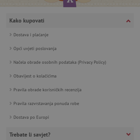
featureFlagCheckoutExperimentVariant
www.agatinsvijet.hr
Kako kupovati
product_filter_remember
www.agatinsvijet.hr
Dostava i plaćanje
PHPSESSID
PHP.net
Opći uvjeti poslovanja
www.agatinsvijet.hr
Načela obrade osobnih podataka (Privacy Policy)
Obavijest o kolačićima
_lb
.agatinsvijet.hr
Pravila obrade korisničkih recenzija
Pravila razvrstavanja ponuda robe
__cf_bm
Cloudflare Inc.
.onesignal.com
Dostava po Europi
Trebate li savjet?