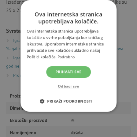
Izrađeno od papira s FSC® certifikatom. Dimenzije slike su
25 x 25 cm. Dimenzije paketa su 24 x 12 x 6 cm.
Ova internetska stranica
upotrebljava kolačiće.
Svrstano u kategorije
Ova internetska stranica upotrebljava
kolačiće u svrhe poboljšanja korisničkog
Igračke prema vrsti
Puzzle, mozaici i slagalice
iskustva. Uporabom internetske stranice
Slagalice (puzzle)
Dječje slagalice (puzzle) 2 – 40 dijelova
prihvaćate sve kolačiće sukladno našoj
Politici kolačića.
Podrobno
Igračke prema starosti
Igre i igračke za djecu od 3
godine
PRIHVATI SVE
Proizvođači
Djeco
Odbaci sve
Proizvođač
Djeco
PRIKAŽI PODROBNOSTI
Dimenzije
24 x 12 x 6 cm
NUŽNO POTREBNI KOLAČIĆI
Ekološki proizvod
da
IZVEDBA
CILJANOST
Namijenjeno
dječaku