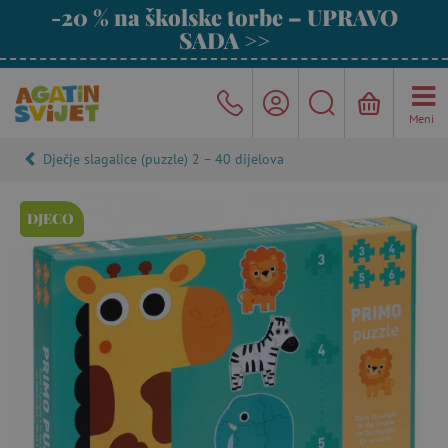
-20 % na školske torbe – UPRAVO
SADA >>
Meni
Dječje slagalice (puzzle) 2 – 40 dijelova
DJECO