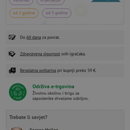
od 2 godine
od 3 godine
Do
60 dana
za povrat.
Zdravstvena sigurnost
svih igračaka.
Besplatna poštarina
pri kupnji preko 59 €.
Održiva e-trgovina
Životnu okolinu i brigu za
zaposlenike shvaćamo ozbiljno.
Trebate li savjet?
Korana Hollan