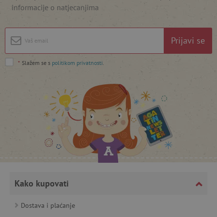
informacije o natjecanjima
featureFlagIdentifier
www.agatinsvijet.hr
Googleovu politiku privatnosti
Prijavi se
lastVisitedProduct
www.agatinsvijet.hr
*
Slažem se s
politikom privatnosti
.
_lb_ccc
.agatinsvijet.hr
Kako kupovati
Dostava i plaćanje
featureFlagCheckoutExperimentVariant
www.agatinsvijet.hr