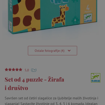
Ostale fotografije (4)
(
)
+
7
5,0
Set od 4 puzzle - Žirafa
i društvo
Savršen set od četiri slagalice za ljubitelje malih životinja i
slaganja! Sastavite životinje od 3, 4, 5 i 6 komada. Idealan