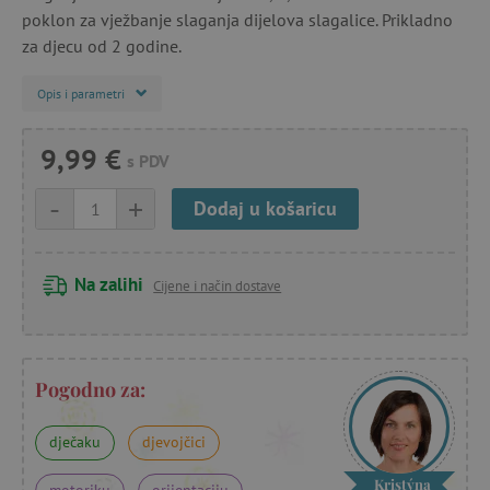
poklon za vježbanje slaganja dijelova slagalice. Prikladno
za djecu od 2 godine.
Opis i parametri
9,99 €
s PDV
-
+
Dodaj u košaricu
Na zalihi
Cijene i način dostave
Pogodno za:
dječaku
djevojčici
Kristýna
motoriku
orijentaciju