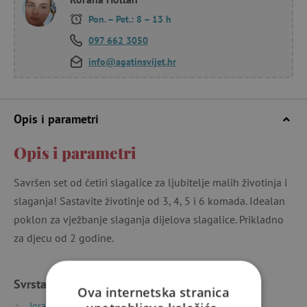
Pon. – Pet.: 8 – 13 h
097 662 3050
info@agatinsvijet.hr
Opis i parametri
Opis i parametri
Savršen set od četiri slagalice za ljubitelje malih životinja i
slaganja! Sastavite životinje od 3, 4, 5 i 6 komada. Idealan
poklon za vježbanje slaganja dijelova slagalice. Prikladno
za djecu od 2 godine.
Svrstano u kategorije
Ova internetska stranica
Igračke prema vrsti
Puzzle, mozaici i slagalice