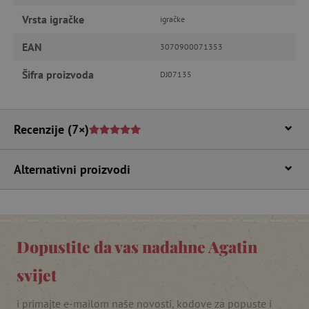
Vrsta igračke
igračke
Nužno potrebni kolačići
Izvedba
EAN
3070900071353
Ciljanost
Funkcionalnost
Šifra proizvoda
DJ07135
Nužno potrebni kolačići omogućavaju osnovnu
funkcionalnost internetske stranice, kao što su
npr. upis korisnika na stranici te uređivanje
računa. Internetsku stranicu ne možete
odgovarajuće upotrebljavati bez nužno
Recenzije
(7×)
potrebnih kolačića.
Pružatelj usluga
/
Ime
Domena
Alternativni proizvodi
CookieScriptConsent
CookieScript
www.agatinsvijet.hr
Dopustite da vas nadahne Agatin
svijet
i primajte e-mailom naše novosti, kodove za popuste i