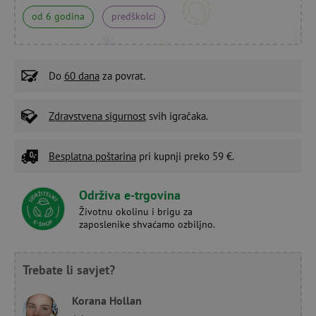
od 6 godina
predškolci
Do
60 dana
za povrat.
Zdravstvena sigurnost
svih igračaka.
Besplatna poštarina
pri kupnji preko 59 €.
Održiva e-trgovina
Životnu okolinu i brigu za
zaposlenike shvaćamo ozbiljno.
Trebate li savjet?
Korana Hollan