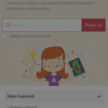
i primajte e-mailom naše novosti, kodove za popuste i
informacije o natjecanjima
featureFlagIdentifier
www.agatinsvijet.hr
Googleovu politiku privatnosti
Prijavi se
lastVisitedProduct
www.agatinsvijet.hr
*
Slažem se s
politikom privatnosti
.
_lb_ccc
.agatinsvijet.hr
Kako kupovati
featureFlagCheckoutExperimentVariant
www.agatinsvijet.hr
Dostava i plaćanje