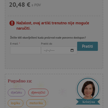
20,48 €
s PDV
Nažalost, ovaj artikl trenutno nije moguće
naručiti.
Želite biti obaviješteni kada proizvod nude ponovno dostupan?
E-mail
*
Pratiti do
Pratiti
Pogodno za:
dječaku
djevojčici
Kristýna
logiku
motoriku