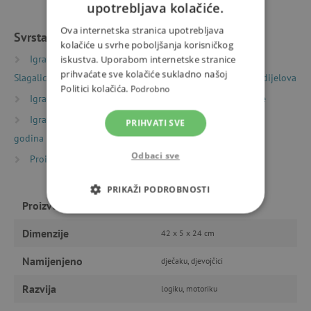
upotrebljava kolačiće.
Ova internetska stranica upotrebljava
Svrstano u kategorije
kolačiće u svrhe poboljšanja korisničkog
Igračke prema vrsti
Puzzle, mozaici i slagalice
iskustva. Uporabom internetske stranice
prihvaćate sve kolačiće sukladno našoj
Slagalice (puzzle)
Dječje slagalice (puzzle) 50 – 1000 dijelova
Politici kolačića.
Podrobno
Igračke prema starosti
Igre i igračke za predškolce
Igračke prema starosti
Igre i igračke za djecu od 6
PRIHVATI SVE
godina
Odbaci sve
Proizvođači
Hape
PRIKAŽI PODROBNOSTI
Proizvođač
Hape
NUŽNO POTREBNI KOLAČIĆI
Dimenzije
42 x 5 x 24 cm
IZVEDBA
CILJANOST
Namijenjeno
dječaku, djevojčici
FUNKCIONALNOST
Razvija
logiku, motoriku