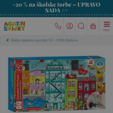
-20 % na školske torbe – UPRAVO
SADA >>
Meni
Dječje slagalice (puzzle) 50 – 1000 dijelova