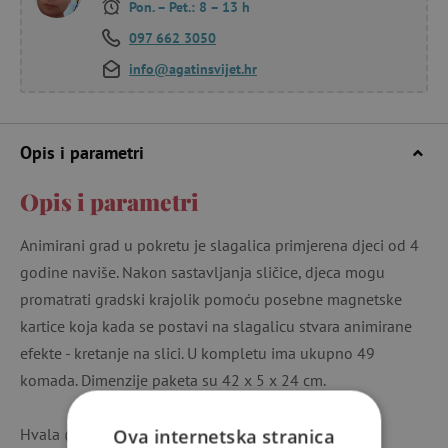
Pon. – Pet.: 8 – 13 h
097 662 3050
info@agatinsvijet.hr
Opis i parametri
Opis i parametri
Animirani grad u pokretu je slagalica primjerena djeci od 4
godine naviše. Nakon sastavljanja sličice, djeca mogu
promatrati gradski krajolik pomoću posebne magnetske
kartice koja kada se postavi na slagalicu stvara animirane
efekte - kretanje na slici. U kompletu ima ukupno 49
komada. Dimenzije paketa su 42 x 5 x 24 cm.
Hvala @pazravo na fotografijama.
Ova internetska stranica