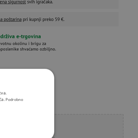
ena sigurnost
svih igračaka.
a poštarina
pri kupnji preko 59 €.
drživa e-trgovina
ivotnu okolinu i brigu za
aposlenike shvaćamo ozbiljno.
tva.
ća.
Podrobno
li savjet?