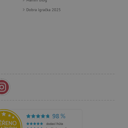
Mamin blog
Dobra igračka 2025
održavanje stanja sesije.
 Ads i kolačić je za
s korisnikom koji je već
anja i preferencija
anije iskustvo.
rakcija i angažmana
oljšalo korisničko
 vlasniku web stranice da
rihvaća i da osigura
im web standardima i
a i prepoznaje korisnika.
 je u vlasništvu Googlea)
ik posjetitelja web stranice
ži za prikazivanje