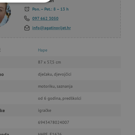
Korana Hollan
KCIONALNOST
Pon. – Pet.: 8 – 13 h
097 662 3050
info@agatinsvijet.hr
a stranici te uređivanje
č
Hape
87 x 57,5 cm
ić za pamćenje preferencija
no
dječaku, djevojčici
ner kolačića Cookie-
funkcioniranje.
motoriku, saznanja
od 6 godina, predškolci
čke
igračke
6943478024007
anje pristanka korisnika na
i za osiguranje usklađenosti
je pristanka za određene
zvoda
HAPE_E1626