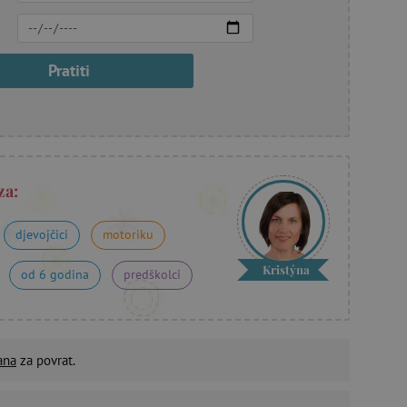
Pratiti
za:
djevojčici
motoriku
Kristýna
od 6 godina
predškolci
ana
za povrat.