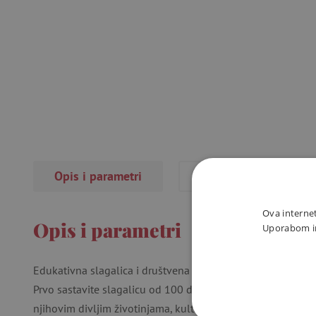
Opis i parametri
Recenzije
(2×)
Ova internet
Opis i parametri
Uporabom int
Edukativna slagalica i društvena igra u jednom! Istražite
Prvo sastavite slagalicu od 100 dijelova koja prikazuje zeml
njihovim divljim životinjama, kulturama i znamenitostima! 