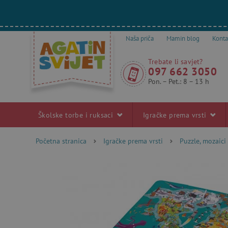
Naša priča
Mamin blog
Konta
Trebate li savjet?
097 662 3050
Pon. – Pet.: 8 – 13 h
Školske torbe i ruksaci
Igračke prema vrsti
Početna stranica
Igračke prema vrsti
Puzzle, mozaici 