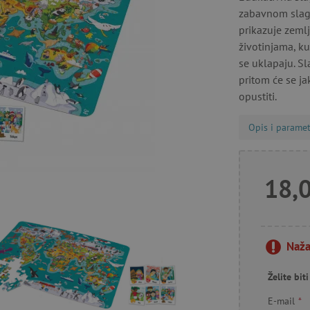
zabavnom slaga
prikazuje zemlj
životinjama, k
se uklapaju. Sl
pritom će se ja
opustiti.
Opis i paramet
18,
Naža
Želite bi
E-mail
*