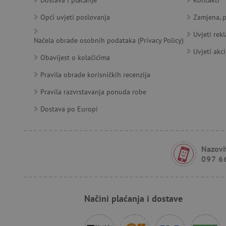
Dostava i plaćanje
Kontakti
_sp_id.e0c4
www.ag
smc_viewed_items
Opći uvjeti poslovanja
Zamjena, p
_ga_V213KSJBP2
.agatin
_uetvid
Uvjeti rek
Načela obrade osobnih podataka (Privacy Policy)
Uvjeti akci
FPID
Obavijest o kolačićima
Pravila obrade korisničkih recenzija
Pravila razvrstavanja ponuda robe
tfpsi
Dostava po Europi
receive-cookie-deprecatio
Nazovit
_pin_unauth
097 6
test_cookie
Načini plaćanja i dostave
IDE