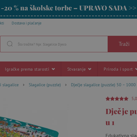
-20 % na školske torbe – UPRAVO SADA >>
kti
Dostava i plaćanje
Traži
Igračke prema starosti
Stvaranje
Priroda i sport
i slagalice
Slagalice (puzzle)
Dječje slagalice (puzzle) 50 – 1000
5,
Dječje pu
u 1
Edukativna slag