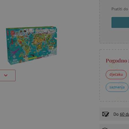
Pratiti do
Pogodno 
dječaku
)
saznanja
Do
60 d