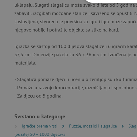
uklapaju. Slagati slagalicu može svako dijete od 5 godina s
NUŽNO P
zabaviti, razgibati moždane stanice i savršeno se opustiti. N
sastavljena, stvorena je površina za igru i igra može započe
njegove hobije i potražite objekte sa slike na karti.
Nužno potrebni kolačići omo
Igračka se sastoji od 100 dijelova slagalice i 6 igraćih kar
računa. Internetsku stranic
57,5 ​​cm. Dimenzije paketa su 36 x 36 x 5 cm. Izrađena je od
Ime
materijala.
CookieScriptConsent
- Slagalica pomaže djeci u učenju o zemljopisu i kulturama 
- Pomaže u razvoju koncentracije, razmišljanja i sposobnos
featureFlagIdentifier
- Za djecu od 5 godina.
lastVisitedProduct
Svrstano u kategorije
Googleovu politiku
_lb_ccc
Igračke prema vrsti
Puzzle, mozaici i slagalice
Slag
(puzzle) 50 – 1000 dijelova