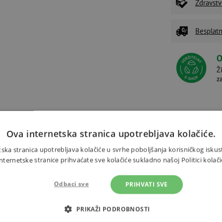
Zdravstv
Besplatn
O
Ž
z
Dodaci
Alternativni proizvodi
Ova internetska stranica upotrebljava kolačiće.
ska stranica upotrebljava kolačiće u svrhe poboljšanja korisničkog iskus
ernetske stranice prihvaćate sve kolačiće sukladno našoj Politici kolači
Odbaci sve
PRIHVATI SVE
 svijet ovom zabavnom slagalicom!
Trebate 
je svijeta i pruža informacije o
PRIKAŽI PODROBNOSTI
Pojedinačni dijelovi savršeno se