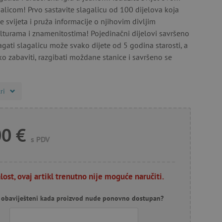
licom! Prvo sastavite slagalicu od 100 dijelova koja
e svijeta i pruža informacije o njihovim divljim
ulturama i znamenitostima! Pojedinačni dijelovi savršeno
agati slagalicu može svako dijete od 5 godina starosti, a
ko zabaviti, razgibati moždane stanice i savršeno se
ri
00 €
s PDV
lost, ovaj artikl trenutno nije moguće naručiti.
ti obaviješteni kada proizvod nude ponovno dostupan?