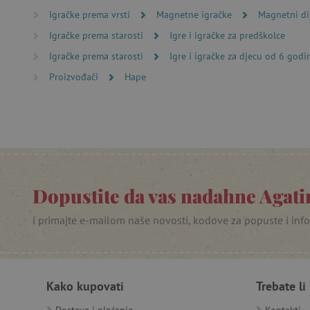
Igračke prema vrsti
Magnetne igračke
Magnetni dij
featureFlagCheckoutExpe
Igračke prema starosti
Igre i igračke za predškolce
product_filter_remember
Igračke prema starosti
Igre i igračke za djecu od 6 godi
PHPSESSID
Proizvođači
Hape
_lb
__cf_bm
__cf_bm
Dopustite da vas nadahne Agatin
i primajte e-mailom naše novosti, kodove za popuste i inf
Ime
Pružatelj
Pružat
Ime
usluga
/
Is
Ime
_ga
Googl
Domena
.agatin
Kako kupovati
Trebate li
smc_dyn_item
MSPTC
Microsoft
_sp_ses.e0c4
www.ag
go
.bing.com
smc_dyn_item_code