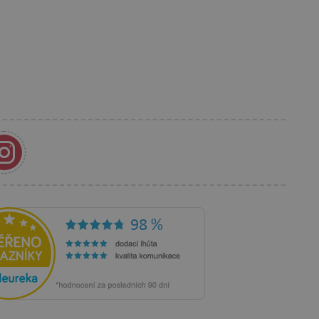
 Ads i kolačić je za
s korisnikom koji je već
anja i preferencija
anije iskustvo.
rakcija i angažmana
oljšalo korisničko
 vlasniku web stranice da
rihvaća i da osigura
im web standardima i
a i prepoznaje korisnika.
 je u vlasništvu Googlea)
ik posjetitelja web stranice
ži za prikazivanje
eg oglašavanja.