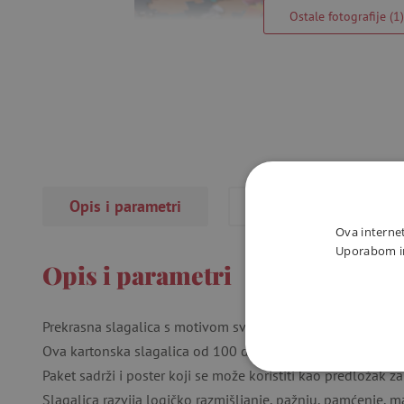
Ostale fotografije (1
Opis i parametri
Recenzije
(3×)
Ova internet
Uporabom int
Opis i parametri
Prekrasna slagalica s motivom svemira.
Ova kartonska slagalica od 100 dijelova zabavit će djecu s
Paket sadrži i poster koji se može koristiti kao predložak za
NUŽNO P
Slagalica razvija logičko razmišljanje, pažnju, pamćenje, m