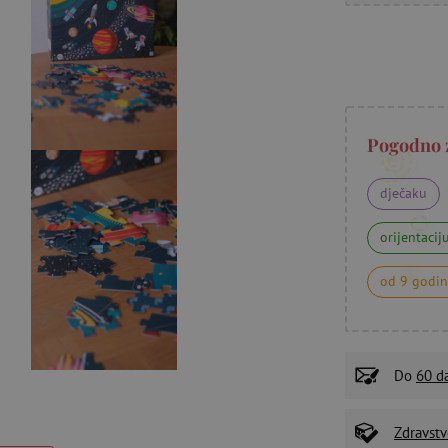
Pogodno 
dječaku
orijentacij
od 9 godi
Do
60 d
Zdravstv