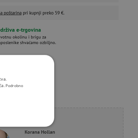
a poštarina
pri kupnji preko 59 €.
drživa e-trgovina
ivotnu okolinu i brigu za
aposlenike shvaćamo ozbiljno.
tva.
ća.
Podrobno
li savjet?
KCIONALNOST
Korana Hollan