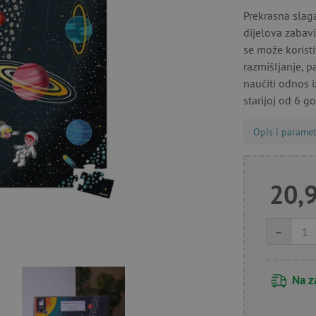
Prekrasna slag
dijelova zabavi
se može koristi
razmišljanje, p
naučiti odnos i
starijoj od 6 g
Opis i paramet
20,
-
Na z