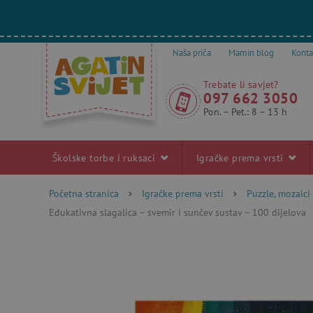
Naša priča
Mamin blog
Konta
Trebate li savjet?
097 662 3050
Pon. – Pet.: 8 – 13 h
Školske torbe i ruksaci
Igračke prema vrsti
Početna stranica
Igračke prema vrsti
Puzzle, mozaici 
Edukativna slagalica – svemir i sunčev sustav – 100 dijelova