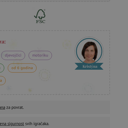
za:
djevojčici
motoriku
Kristýna
u
od 6 godina
na
ana
za povrat.
ena sigurnost
svih igračaka.