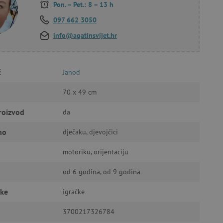
Pon. – Pet.: 8 – 13 h
097 662 3050
info@agatinsvijet.hr
a stranici te uređivanje
č
Janod
70 x 49 cm
ić za pamćenje preferencija
ner kolačića Cookie-
funkcioniranje.
roizvod
da
no
dječaku, djevojčici
motoriku, orijentaciju
od 6 godina, od 9 godina
anje pristanka korisnika na
i za osiguranje usklađenosti
čke
igračke
je pristanka za određene
3700217326784