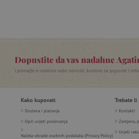
product_filter_remember
PHPSESSID
_lb
__cf_bm
Dopustite da vas nadahne Agatin
__cf_bm
i primajte e-mailom naše novosti, kodove za popuste i inf
Ime
Pružatelj
Pružat
Kako kupovati
Trebate li
Ime
usluga
/
Is
Ime
_ga
Googl
Domena
.agatin
Dostava i plaćanje
Kontakti
smc_dyn_item
MSPTC
Microsoft
_sp_ses.e0c4
www.ag
go
.bing.com
Opći uvjeti poslovanja
Zamjena, p
smc_dyn_item_code
_sp_id.e0c4
www.ag
Uvjeti rek
smc_viewed_items
Načela obrade osobnih podataka (Privacy Policy)
_ga_V213KSJBP2
.agatin