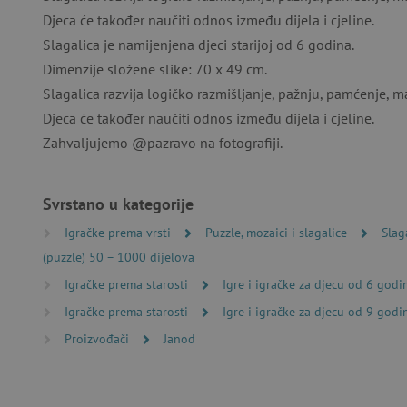
Djeca će također naučiti odnos između dijela i cjeline.
Slagalica je namijenjena djeci starijoj od 6 godina.
Dimenzije složene slike: 70 x 49 cm.
Slagalica razvija logičko razmišljanje, pažnju, pamćenje, m
Nužno potrebni kolačići omo
računa. Internetsku stranic
Djeca će također naučiti odnos između dijela i cjeline.
Zahvaljujemo @pazravo na fotografiji.
Ime
CookieScriptConsent
Svrstano u kategorije
featureFlagIdentifier
Igračke prema vrsti
Puzzle, mozaici i slagalice
Slag
(puzzle) 50 – 1000 dijelova
lastVisitedProduct
Igračke prema starosti
Igre i igračke za djecu od 6 godi
Googleovu politiku
Igračke prema starosti
Igre i igračke za djecu od 9 godi
_lb_ccc
Proizvođači
Janod
featureFlagCheckoutExpe