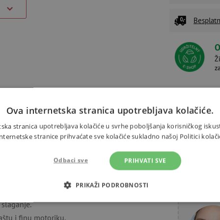
)
Besplatn
O
Ž
z
Ova internetska stranica upotrebljava kolačiće.
Alternativni proizvodi
ska stranica upotrebljava kolačiće u svrhe poboljšanja korisničkog iskus
ernetske stranice prihvaćate sve kolačiće sukladno našoj Politici kolači
Odbaci sve
PRIHVATI SVE
PRIKAŽI PODROBNOSTI
Trebate 
tariju od 6 godina.
 slaganje.
OTREBNI KOLAČIĆI
IZVEDBA
CILJANOST
FUN
aštu i finu motoriku.