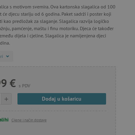
alica s motivom svemira. Ova kartonska slagalica od 100
t će djecu stariju od 6 godina. Paket sadrži i poster koji
ti kao predložak za slaganje. Slagalica razvija logičko
ažnju, pamćenje, maštu i finu motoriku. Djeca će također
zmeđu dijela i cjeline. Slagalica je namijenjena djeci
odina.
ri
99 €
s PDV
+
Dodaj u košaricu
alihi
Cijene i način dostave