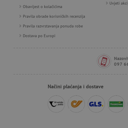
_uetvid
Uvjeti akci
Obavijest o kolačićima
Pravila obrade korisničkih recenzija
FPID
Pravila razvrstavanja ponuda robe
Dostava po Europi
tfpsi
receive-cookie-deprecatio
Nazovit
097 6
_pin_unauth
Načini plaćanja i dostave
test_cookie
IDE
cto_bundle