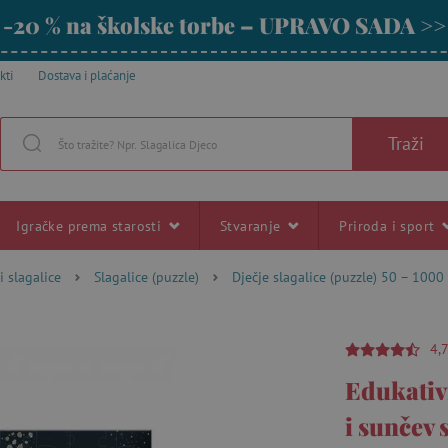
-20 % na školske torbe – UPRAVO SADA >>
kti
Dostava i plaćanje
Traži
Igračke prema starosti
Stvaranje
Priroda i sport
i slagalice
Slagalice (puzzle)
Dječje slagalice (puzzle) 50 – 1000
4,
Edukativ
i sunčev 