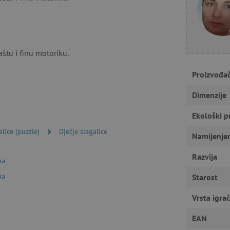
Nužno potrebni kolačići
Izvedba
Ciljanost
Funkcionalnost
aštu i finu motoriku.
gućavaju osnovnu funkcionalnost internetske stranice, kao što su npr. upis korisnika n
u ne možete odgovarajuće upotrebljavati bez nužno potrebnih kolačića.
Proizvođa
Pružatelj usluga
/
Istek
Opis
Domena
Dimenzije
1
Cookie-Script.com koristi ovaj kolač
CookieScript
godinu
pristanka kolačića posjetitelja. Ban
www.agatinsvijet.hr
Script.com potreban je za ispravno 
Ekološki p
www.agatinsvijet.hr
4
alice (puzzle)
Dječje slagalice
Namijenje
mjeseca
www.agatinsvijet.hr
1
Razvija
godinu
na
1
mjesec
 privatnosti
na
Starost
.agatinsvijet.hr
1
Ovaj kolačić se koristi za pohranjiv
godinu
korištenje kolačića na web stranici 
Vrsta igra
sa zakonskim zahtjevima za dobivan
kategorije kolačića.
EAN
rimentVariant
www.agatinsvijet.hr
4