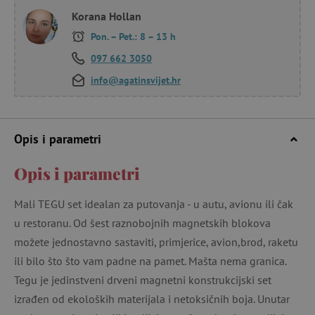
Korana Hollan
Pon. – Pet.: 8 – 13 h
097 662 3050
info@agatinsvijet.hr
Opis i parametri
Opis i parametri
Mali TEGU set idealan za putovanja - u autu, avionu ili čak
u restoranu. Od šest raznobojnih magnetskih blokova
možete jednostavno sastaviti, primjerice, avion,brod, raketu
ili bilo što što vam padne na pamet. Mašta nema granica.
Tegu je jedinstveni drveni magnetni konstrukcijski set
izrađen od ekoloških materijala i netoksičnih boja. Unutar