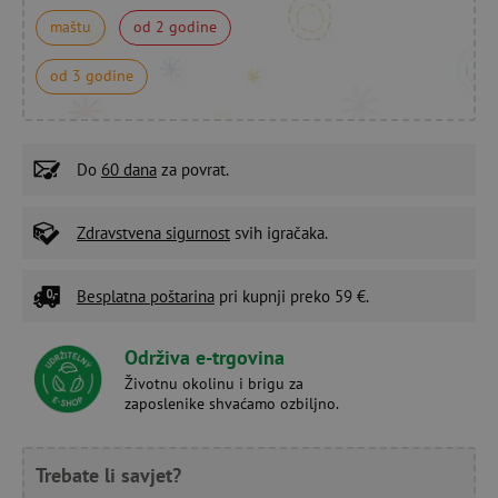
maštu
od 2 godine
od 3 godine
Do
60 dana
za povrat.
Zdravstvena sigurnost
svih igračaka.
Besplatna poštarina
pri kupnji preko 59 €.
Održiva e-trgovina
Životnu okolinu i brigu za
zaposlenike shvaćamo ozbiljno.
Trebate li savjet?