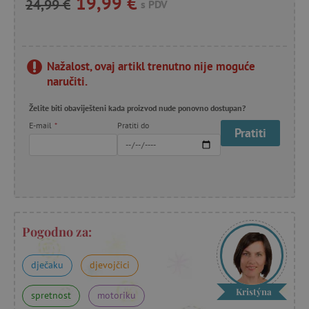
19,99 €
24,99 €
s PDV
Nažalost, ovaj artikl trenutno nije moguće
naručiti.
Želite biti obaviješteni kada proizvod nude ponovno dostupan?
E-mail
*
Pratiti do
Pratiti
Pogodno za:
dječaku
djevojčici
Kristýna
spretnost
motoriku