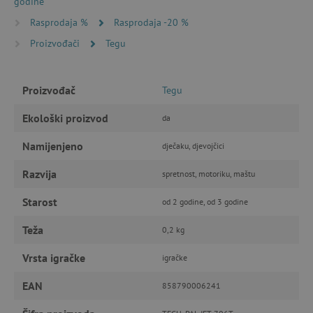
godine
Nužno potrebni kolačići
Izvedba
Rasprodaja %
Rasprodaja -20 %
Ciljanost
Funkcionalnost
Proizvođači
Tegu
Nužno potrebni kolačići omogućavaju osnovnu
funkcionalnost internetske stranice, kao što su
npr. upis korisnika na stranici te uređivanje
Proizvođač
Tegu
računa. Internetsku stranicu ne možete
odgovarajuće upotrebljavati bez nužno
Ekološki proizvod
potrebnih kolačića.
da
Pružatelj usluga
/
Ime
Namijenjeno
dječaku, djevojčici
Domena
CookieScriptConsent
CookieScript
Razvija
spretnost, motoriku, maštu
www.agatinsvijet.hr
Starost
od 2 godine, od 3 godine
Teža
0,2 kg
Vrsta igračke
igračke
EAN
858790006241