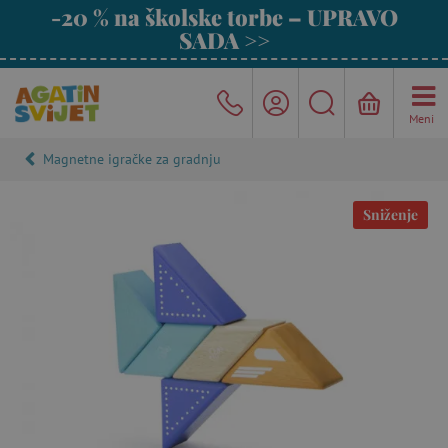
-20 % na školske torbe – UPRAVO
SADA >>
Meni
Magnetne igračke za gradnju
Sniženje