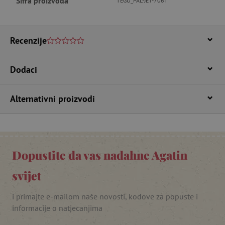
Šifra proizvoda
TEGU_PAL-JET-706T
featureFlagIdentifier
www.agatinsvijet.hr
Googleovu politiku privatnosti
lastVisitedProduct
www.agatinsvijet.hr
Recenzije
Dodaci
_lb_ccc
.agatinsvijet.hr
Alternativni proizvodi
Dopustite da vas nadahne Agatin
svijet
i primajte e-mailom naše novosti, kodove za popuste i
featureFlagCheckoutExperimentVariant
www.agatinsvijet.hr
informacije o natjecanjima
product_filter_remember
www.agatinsvijet.hr