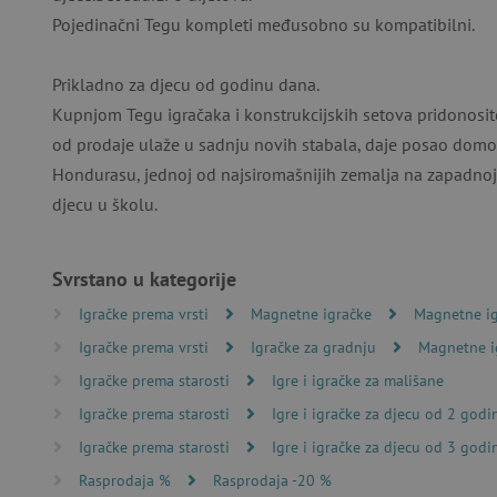
Pojedinačni Tegu kompleti međusobno su kompatibilni.
Prikladno za djecu od godinu dana.
Kupnjom Tegu igračaka i konstrukcijskih setova pridonosit
Nužno potrebni kolačići omo
računa. Internetsku stranic
od prodaje ulaže u sadnju novih stabala, daje posao dom
Hondurasu, jednoj od najsiromašnijih zemalja na zapadnoj 
Ime
djecu u školu.
CookieScriptConsent
Svrstano u kategorije
featureFlagIdentifier
Igračke prema vrsti
Magnetne igračke
Magnetne ig
lastVisitedProduct
Igračke prema vrsti
Igračke za gradnju
Magnetne i
Googleovu politiku
Igračke prema starosti
Igre i igračke za mališane
_lb_ccc
Igračke prema starosti
Igre i igračke za djecu od 2 godi
Igračke prema starosti
Igre i igračke za djecu od 3 godi
Rasprodaja %
Rasprodaja -20 %
featureFlagCheckoutExpe