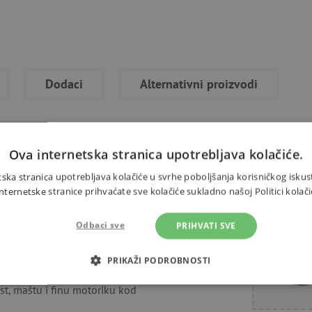
Dodaci
Alternativni proizvodi
Ova internetska stranica upotrebljava kolačiće.
 u restoranu. Od šest raznobojnih
ska stranica upotrebljava kolačiće u svrhe poboljšanja korisničkog iskus
Trebate 
ernetske stranice prihvaćate sve kolačiće sukladno našoj Politici kolači
 tegljač, puža, raka ili bilo što
Odbaci sve
PRIHVATI SVE
đen od ekoloških materijala i
 ručno obrađenog dijela krije se
PRIKAŽI PODROBNOSTI
dijelovi mogu međusobno spajati i
ost, maštu i finu motoriku kod
OTREBNI KOLAČIĆI
IZVEDBA
CILJANOST
FUN