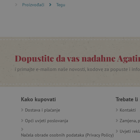
Proizvođači
Tegu
product_filter_remember
PHPSESSID
_lb
__cf_bm
Dopustite da vas nadahne Agatin
__cf_bm
i primajte e-mailom naše novosti, kodove za popuste i inf
Ime
Pružatelj
Pružat
Kako kupovati
Trebate li
Ime
usluga
/
Is
Ime
_ga
Googl
Domena
.agatin
Dostava i plaćanje
Kontakti
smc_dyn_item
MSPTC
Microsoft
_sp_ses.e0c4
www.ag
go
.bing.com
Opći uvjeti poslovanja
Zamjena, p
smc_dyn_item_code
_sp_id.e0c4
www.ag
Uvjeti rek
smc_viewed_items
Načela obrade osobnih podataka (Privacy Policy)
_ga_V213KSJBP2
.agatin