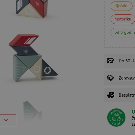
dječaku
motoriku
od 3 godi
Do
60 d
Zdravstv
Besplatn
O
Ž
)
z