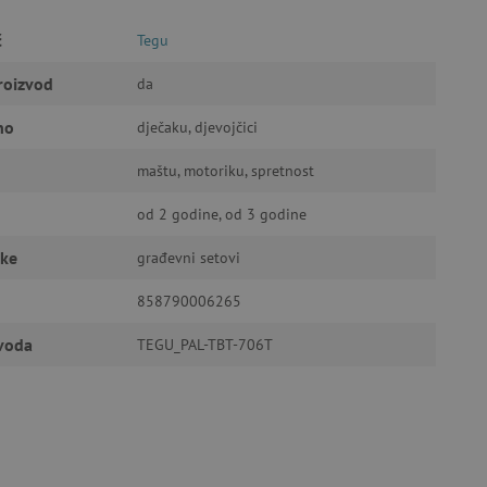
č
Tegu
roizvod
da
a stranici te uređivanje
no
dječaku, djevojčici
maštu, motoriku, spretnost
ić za pamćenje preferencija
od 2 godine, od 3 godine
ner kolačića Cookie-
funkcioniranje.
čke
građevni setovi
858790006265
zvoda
TEGU_PAL-TBT-706T
anje pristanka korisnika na
i za osiguranje usklađenosti
je pristanka za određene