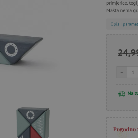
primjerice, teg
Mašta nema gr
Opis i paramet
24,9
-
Na z
Pogodno 