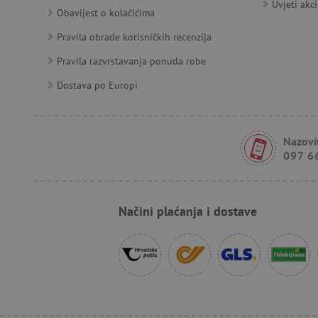
Uvjeti akci
_uetvid
Obavijest o kolačićima
Pravila obrade korisničkih recenzija
FPID
Pravila razvrstavanja ponuda robe
Dostava po Europi
tfpsi
receive-cookie-deprecatio
Nazovit
097 6
_pin_unauth
Načini plaćanja i dostave
test_cookie
IDE
cto_bundle