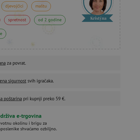
djevojčici
maštu
Kristýna
spretnost
od 2 godine
ne
ana
za povrat.
ena sigurnost
svih igračaka.
a poštarina
pri kupnji preko 59 €.
drživa e-trgovina
ivotnu okolinu i brigu za
aposlenike shvaćamo ozbiljno.