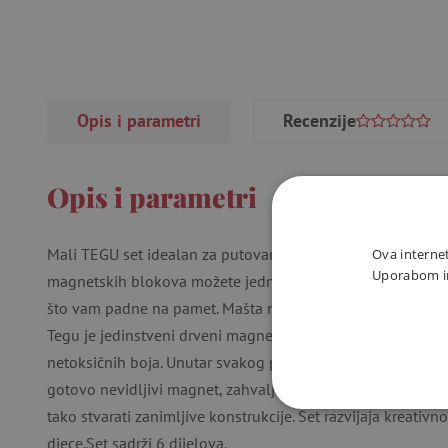
Opis i parametri
Recenzije
Opis i parametri
Mali TEGU set idealan za putovanja - u autu, avionu ili čak
Ova internet
Uporabom int
magnetskih blokova možete jednostavno sastaviti, primjerice,
što vam padne na pamet. Mašta nema granica.
Tegu je jedinstveni drveni magnetni konstrukcijski set izra
netoksičnih boja. Unutar svakog precizno i velikim dijelom
gotovo nevidljivi magnet, zahvaljujući kojem se pojedini 
tako stvarati zanimljive konstrukcije. Set razvijaja kreativn
NUŽNO P
djece.Set sadrži 6 dijelova.