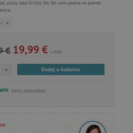
ljač, puža, raka ili bilo što što vam padne na pamet.
anica.
ri
19,99 €
9 €
s PDV
+
Dodaj u košaricu
alihi
Cijene i način dostave
za: