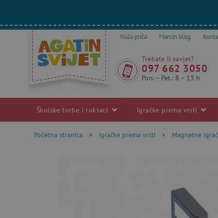
Naša priča
Mamin blog
Konta
Trebate li savjet?
097 662 3050
Pon. – Pet.: 8 – 13 h
Školske torbe i ruksaci
Igračke prema vrsti
Početna stranica
Igračke prema vrsti
Magnetne igra