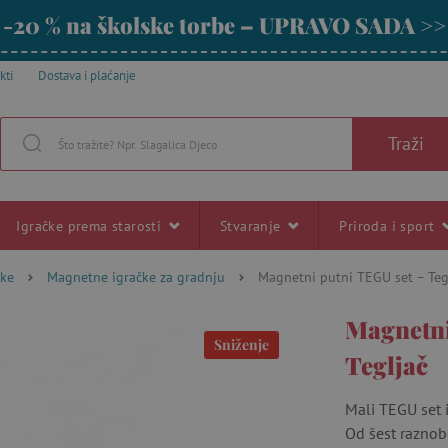
-20 % na školske torbe – UPRAVO SADA >>
kti
Dostava i plaćanje
Traži
Igračke prema starosti
Stvaranje
Priroda i sport
čke
Magnetne igračke za gradnju
Magnetni putni TEGU set – Teg
Magnetni
Sniženje
Tegljač
Mali TEGU set i
Od šest raznob