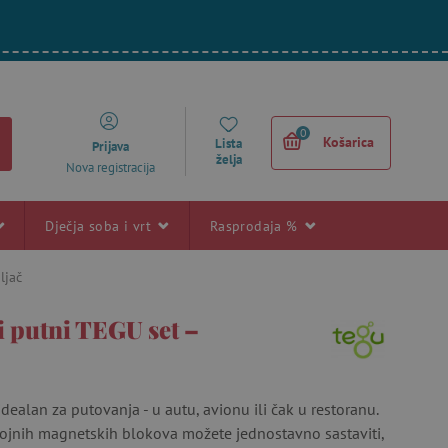
0
Košarica
Lista
Prijava
želja
Nova registracija
Dječja soba i vrt
Rasprodaja %
ljač
 putni TEGU set –
dealan za putovanja - u autu, avionu ili čak u restoranu.
ojnih magnetskih blokova možete jednostavno sastaviti,