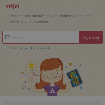
svijet
i primajte e-mailom naše novosti, kodove za popuste i
informacije o natjecanjima
Prijavi se
*
Slažem se s
politikom privatnosti
.
featureFlagCheckoutExperimentVariant
www.agatinsvijet.hr
product_filter_remember
www.agatinsvijet.hr
PHPSESSID
PHP.net
www.agatinsvijet.hr