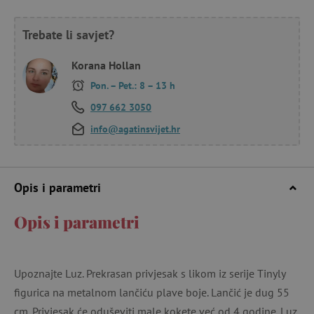
Trebate li savjet?
Korana Hollan
Pon. – Pet.: 8 – 13 h
097 662 3050
info@agatinsvijet.hr
Opis i parametri
Opis i parametri
Upoznajte Luz. Prekrasan privjesak s likom iz serije Tinyly
figurica na metalnom lančiću plave boje. Lančić je dug 55
cm. Privjesak će oduševiti male kokete već od 4 godine. Luz