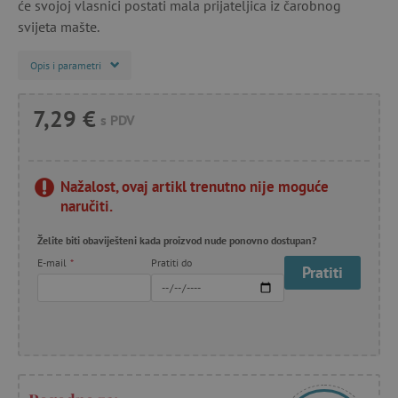
će svojoj vlasnici postati mala prijateljica iz čarobnog
svijeta mašte.
Opis i parametri
7,29 €
s PDV
Nažalost, ovaj artikl trenutno nije moguće
naručiti.
Želite biti obaviješteni kada proizvod nude ponovno dostupan?
E-mail
*
Pratiti do
Pratiti