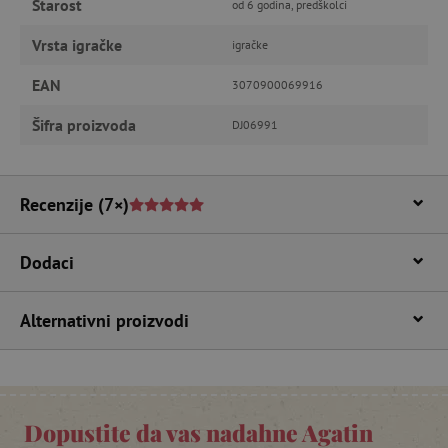
Starost
od 6 godina, predškolci
potrebnih kolačića.
Pružatelj usluga
/
Vrsta igračke
Ime
igračke
Domena
CookieScriptConsent
CookieScript
EAN
3070900069916
www.agatinsvijet.hr
Šifra proizvoda
DJ06991
Recenzije
(7×)
Dodaci
Alternativni proizvodi
featureFlagIdentifier
www.agatinsvijet.hr
Googleovu politiku privatnosti
lastVisitedProduct
www.agatinsvijet.hr
Dopustite da vas nadahne Agatin
_lb_ccc
.agatinsvijet.hr