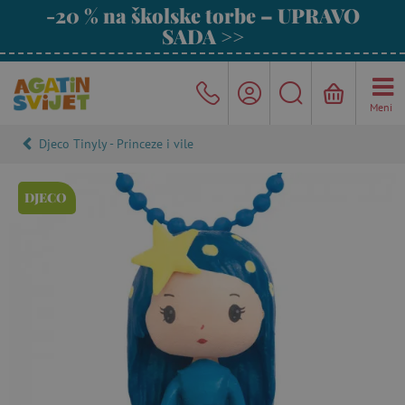
-20 % na školske torbe – UPRAVO
SADA >>
Meni
Djeco Tinyly - Princeze i vile
DJECO