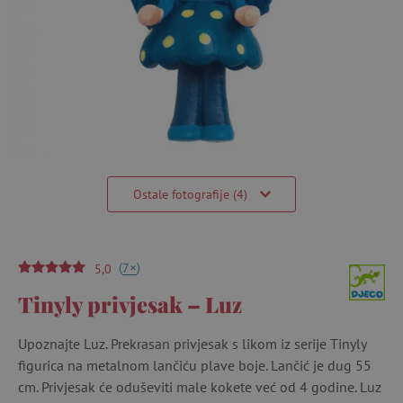
Ostale fotografije (4)
(
)
+
7
5,0
Tinyly privjesak – Luz
Upoznajte Luz. Prekrasan privjesak s likom iz serije Tinyly
figurica na metalnom lančiću plave boje. Lančić je dug 55
cm. Privjesak će oduševiti male kokete već od 4 godine. Luz