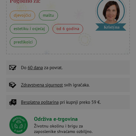
Pogodno za:
djevojčici
maštu
Kristýna
estetiku i osjećaj
od 6 godina
predškolci
Do
60 dana
za povrat.
Zdravstvena sigurnost
svih igračaka.
Besplatna poštarina
pri kupnji preko 59 €.
Održiva e-trgovina
Životnu okolinu i brigu za
zaposlenike shvaćamo ozbiljno.