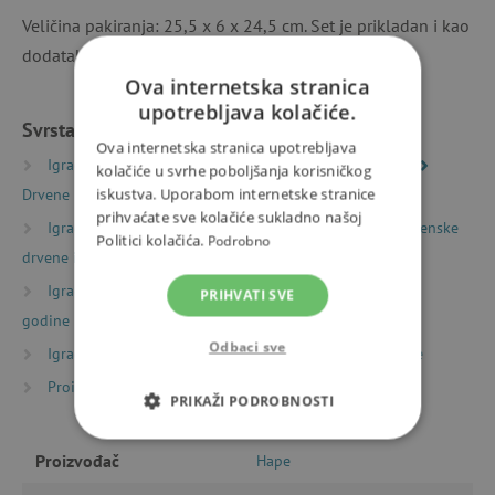
Veličina pakiranja: 25,5 x 6 x 24,5 cm. Set je prikladan i kao
dodatak dječjoj kuhinji ili trgovini.
Ova internetska stranica
upotrebljava kolačiće.
Svrstano u kategorije
Ova internetska stranica upotrebljava
Igračke prema vrsti
Svijetovi mašte i igre uloga
kolačiće u svrhe poboljšanja korisničkog
iskustva. Uporabom internetske stranice
Drvene kuhinjice
prihvaćate sve kolačiće sukladno našoj
Igračke prema vrsti
Drvene igračke
Višenamjenske
Politici kolačića.
Podrobno
drvene igre i igračke
Igračke prema starosti
Igre i igračke za djecu od 3
PRIHVATI SVE
godine
Odbaci sve
Igračke prema starosti
Igre i igračke za predškolce
Proizvođači
Hape
PRIKAŽI PODROBNOSTI
NUŽNO POTREBNI KOLAČIĆI
Proizvođač
Hape