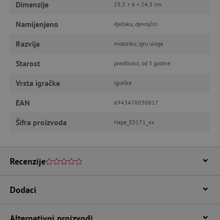
IZVEDBA
CILJANOST
Dimenzije
25,5 × 6 × 24,5 cm
Namijenjeno
dječaku, djevojčici
FUNKCIONALNOST
Razvija
motoriku, igru uloga
Starost
predškolci, od 3 godine
Nužno potrebni kolačići
Izvedba
Vrsta igračke
igračke
Ciljanost
Funkcionalnost
EAN
6943478030817
Nužno potrebni kolačići omogućavaju osnovnu
funkcionalnost internetske stranice, kao što su
npr. upis korisnika na stranici te uređivanje
Šifra proizvoda
Hape_E3171_xx
računa. Internetsku stranicu ne možete
odgovarajuće upotrebljavati bez nužno
potrebnih kolačića.
Pružatelj usluga
/
Recenzije
Ime
Domena
CookieScriptConsent
CookieScript
www.agatinsvijet.hr
Dodaci
Alternativni proizvodi