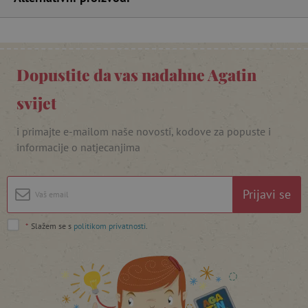
Dopustite da vas nadahne Agatin
svijet
featureFlagIdentifier
www.agatinsvijet.hr
Googleovu politiku privatnosti
i primajte e-mailom naše novosti, kodove za popuste i
lastVisitedProduct
www.agatinsvijet.hr
informacije o natjecanjima
_lb_ccc
.agatinsvijet.hr
Prijavi se
*
Slažem se s
politikom privatnosti
.