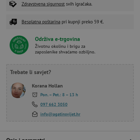
Zdravstvena sigurnost
svih igračaka.
Besplatna poštarina
pri kupnji preko 59 €.
Održiva e-trgovina
Životnu okolinu i brigu za
zaposlenike shvaćamo ozbiljno.
Trebate li savjet?
Korana Hollan
Pon. – Pet.: 8 – 13 h
097 662 3050
info@agatinsvijet.hr