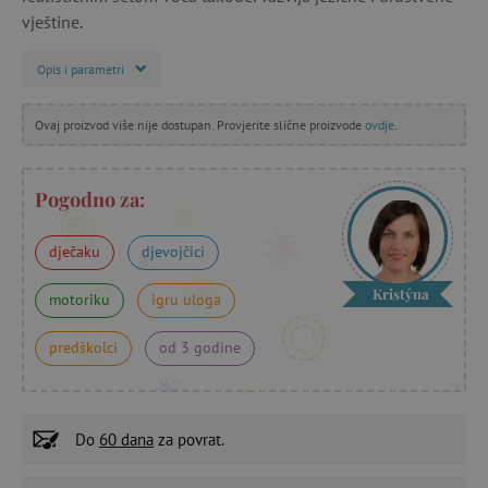
vještine.
Opis i parametri
Ovaj proizvod više nije dostupan. Provjerite slične proizvode
ovdje
.
Pogodno za:
dječaku
djevojčici
Kristýna
motoriku
igru uloga
predškolci
od 3 godine
Do
60 dana
za povrat.