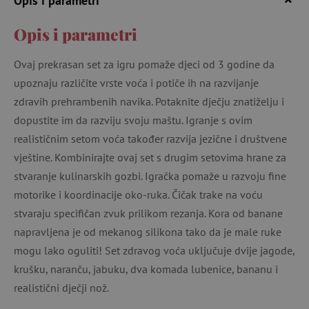
Opis i parametri
Opis i parametri
Ovaj prekrasan set za igru ​​pomaže djeci od 3 godine da
upoznaju različite vrste voća i potiče ih na razvijanje
zdravih prehrambenih navika. Potaknite dječju znatiželju i
dopustite im da razviju svoju maštu. Igranje s ovim
realističnim setom voća također razvija jezične i društvene
vještine. Kombinirajte ovaj set s drugim setovima hrane za
stvaranje kulinarskih gozbi. Igračka pomaže u razvoju fine
motorike i koordinacije oko-ruka. Čičak trake na voću
stvaraju specifičan zvuk prilikom rezanja. Kora od banane
napravljena je od mekanog silikona tako da je male ruke
mogu lako oguliti! Set zdravog voća uključuje dvije jagode,
krušku, naranču, jabuku, dva komada lubenice, bananu i
realistični dječji nož.