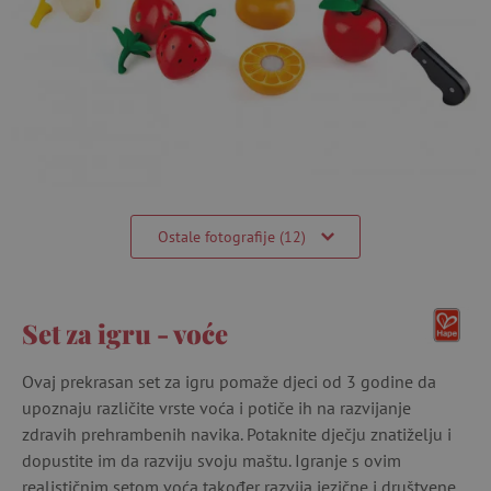
Ostale fotografije (12)
Set za igru ​​- voće
Ovaj prekrasan set za igru ​​pomaže djeci od 3 godine da
upoznaju različite vrste voća i potiče ih na razvijanje
zdravih prehrambenih navika. Potaknite dječju znatiželju i
dopustite im da razviju svoju maštu. Igranje s ovim
realističnim setom voća također razvija jezične i društvene