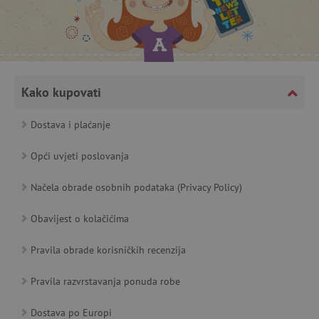
featureFlagCheckoutExperimentVariant
www.agatinsvijet.hr
product_filter_remember
www.agatinsvijet.hr
Kako kupovati
Dostava i plaćanje
PHPSESSID
PHP.net
www.agatinsvijet.hr
Opći uvjeti poslovanja
Načela obrade osobnih podataka (Privacy Policy)
_lb
.agatinsvijet.hr
Obavijest o kolačićima
Pravila obrade korisničkih recenzija
__cf_bm
Cloudflare Inc.
Pravila razvrstavanja ponuda robe
.onesignal.com
Dostava po Europi