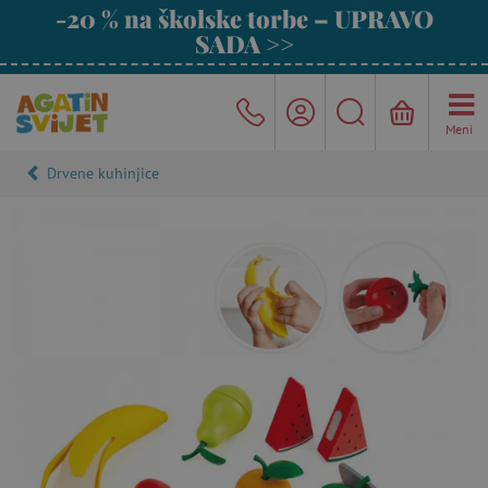
-20 % na školske torbe – UPRAVO
SADA >>
Meni
Drvene kuhinjice