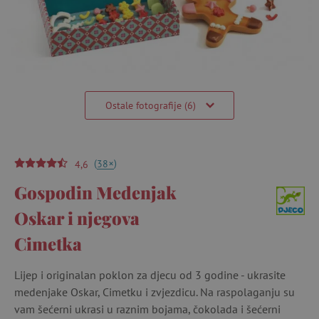
Ostale fotografije (6)
(
)
+
38
4,6
Gospodin Medenjak
Oskar i njegova
Cimetka
Lijep i originalan poklon za djecu od 3 godine - ukrasite
medenjake Oskar, Cimetku i zvjezdicu. Na raspolaganju su
vam šećerni ukrasi u raznim bojama, čokolada i šećerni