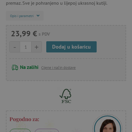
premaz. Sve je pohranjeno u lijepoj ukrasnoj kutiji.
Opis i parametri
23,99 €
s PDV
-
+
Dodaj u košaricu
Na zalihi
Cijene i način dostave
Pogodno za: