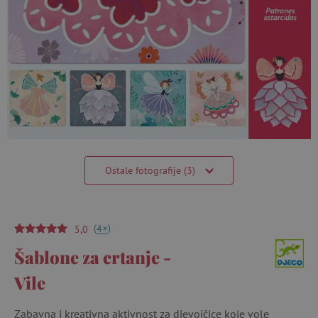
Ostale fotografije (3)
(
)
+
4
5,0
Šablone za crtanje -
Vile
Zabavna i kreativna aktivnost za djevojčice koje vole