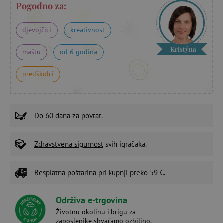
Pogodno za:
djevojčici
kreativnost
Kristýna
maštu
od 6 godina
predškolci
Do
60 dana
za povrat.
Zdravstvena sigurnost
svih igračaka.
Besplatna poštarina
pri kupnji preko 59 €.
Održiva e-trgovina
Životnu okolinu i brigu za
zaposlenike shvaćamo ozbiljno.