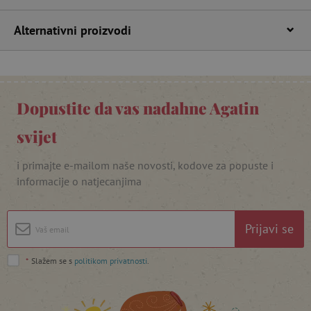
Alternativni proizvodi
Dopustite da vas nadahne Agatin
featureFlagIdentifier
www.agatinsvijet.hr
Googleovu politiku privatnosti
svijet
lastVisitedProduct
www.agatinsvijet.hr
i primajte e-mailom naše novosti, kodove za popuste i
informacije o natjecanjima
_lb_ccc
.agatinsvijet.hr
Prijavi se
*
Slažem se s
politikom privatnosti
.