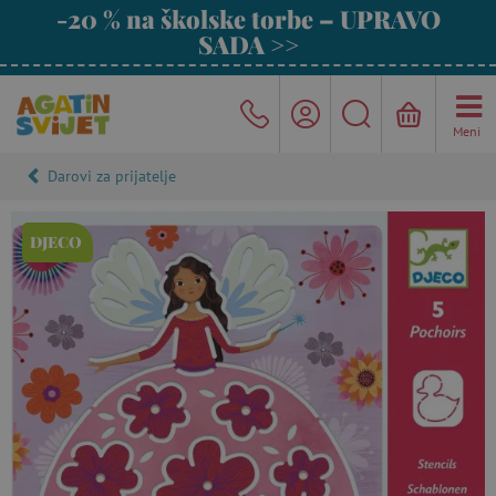
-20 % na školske torbe – UPRAVO
SADA >>
Meni
Darovi za prijatelje
DJECO