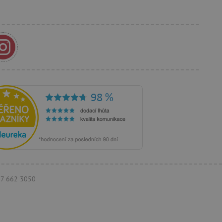
anja i preferencija
anije iskustvo.
rakcija i angažmana
oljšalo korisničko
 vlasniku web stranice da
rihvaća i da osigura
im web standardima i
a i prepoznaje korisnika.
 je u vlasništvu Googlea)
ik posjetitelja web stranice
ži za prikazivanje
eg oglašavanja.
097 662 3050
koji oglasi trebaju biti
krajnjem korisniku koji