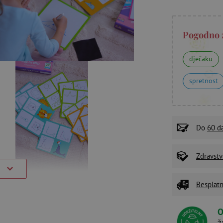
Pogodno 
dječaku
spretnost
Do
60 d
Zdravstv
)
Besplatn
O