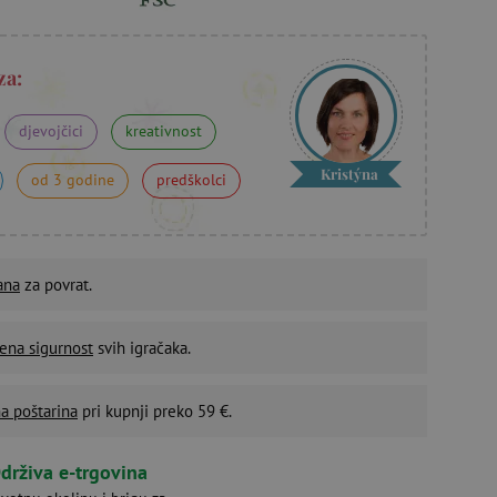
za:
djevojčici
kreativnost
Kristýna
od 3 godine
predškolci
ana
za povrat.
ena sigurnost
svih igračaka.
a poštarina
pri kupnji preko 59 €.
drživa e-trgovina