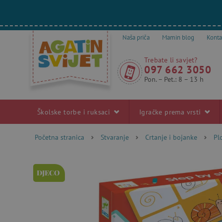
Naša priča
Mamin blog
Konta
Trebate li savjet?
097 662 3050
Pon. – Pet.: 8 – 13 h
Školske torbe i ruksaci
Igračke prema vrsti
Početna stranica
Stvaranje
Crtanje i bojanke
Pl
DJECO