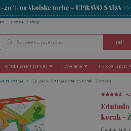
-20 % na školske torbe – UPRAVO SADA >>
kti
Dostava i plaćanje
Traži
Igračke prema starosti
Stvaranje
Priroda i sport
oče za crtanje
Eduludo - Crtanje korak po korak - Životinje
4,
Eduludo 
korak - Ž
Čarobna kutija 