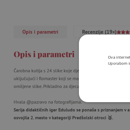
Opis i parametri
Recenzije
(19×)
Opis i parametri
Ova internet
Uporabom int
Čarobna kutija s 24 slike koje djecu uče crtati korak po kora
uključujući i flomaster koji se može izbrisati. Djeca tako mo
omiljene slike. Prikladno za djecu od 3 godine.
Hvala @pazravo na fotografijama.
NUŽNO P
Serija didaktičnih iger Eduludo se ponaša s priznanjem v a
osvojila 2. mesto v kategoriji Predšolski otroci 🥈.