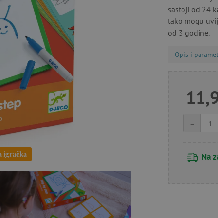
sastoji od 24 ka
tako mogu uvije
od 3 godine.
Opis i paramet
11,
-
a igračka
Na z