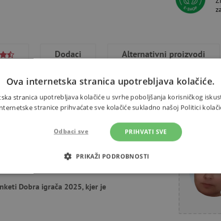
Ž
z
Dodaci
Alternativni proizvodi
Ova internetska stranica upotrebljava kolačiće.
ska stranica upotrebljava kolačiće u svrhe poboljšanja korisničkog iskus
ernetske stranice prihvaćate sve kolačiće sukladno našoj Politici kolači
k. Set se sastoji od 24 kartice,
Trebate 
Odbaci sve
PRIHVATI SVE
gu uvijek iznova slikati svoje
PRIKAŽI PODROBNOSTI
OTREBNI KOLAČIĆI
IZVEDBA
CILJANOST
FUN
nketi Dobra igrača 2025, kjer je