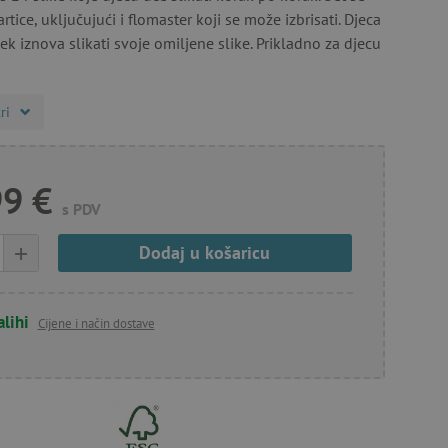
rtice, uključujući i flomaster koji se može izbrisati. Djeca
k iznova slikati svoje omiljene slike. Prikladno za djecu
ri
99 €
s PDV
+
Dodaj u košaricu
alihi
Cijene i način dostave