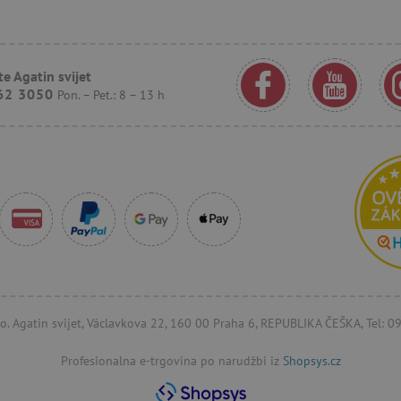
.agatinsvijet.hr
1
Ovaj se kolačić koristi za praćenje ponaš
godinu
korisnika kako bi se pružilo personalizir
1
mjesec
.agatinsvijet.hr
30
Ovaj se kolačić koristi za praćenje inte
e Agatin svijet
minuta
korisnika na web stranici kako bi se pob
62 3050
Pon. – Pet.: 8 – 13 h
iskustvo i izmjerila izvedba.
n
.criteo.com
1
Ovaj se kolačić koristi za signaliziranje
godinu
smanji vrijednost kolačića koje sustav p
usklađenost i prilagodljivost s razvojn
zakonima o privatnosti.
1
Registrira jedinstveni ID koji identificir
Pinterest Inc.
godinu
Koristi se za ciljano oglašavanje.
.agatinsvijet.hr
15
Ovaj kolačić postavlja DoubleClick (koji
Google LLC
minuta
kako bi se utvrdilo podržava li pregledn
.doubleclick.net
kolačiće.
1
Kolačić Google oglašivačkog sustava. Slu
Google LLC
godinu
odgovarajućeg oglašavanja.
.doubleclick.net
.agatinsvijet.hr
1
Kolačić koji služi za prikaz odgovarajuć
r.o. Agatin svijet, Václavkova 22, 160 00 Praha 6, REPUBLIKA ČEŠKA, Tel: 
godinu
1
mjesec
Profesionalna e-trgovina po narudžbi iz
Shopsys.cz
23 sata
Bing koristi ovaj kolačić kako bi odredio 
Microsoft
57
prikazani i koji bi mogli biti relevantni 
Corporation