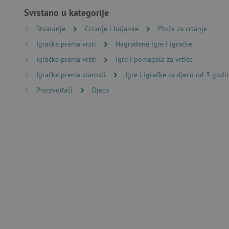
Svrstano u kategorije
Nužno potrebni kolačići omo
Stvaranje
Crtanje i bojanke
Ploče za crtanje
računa. Internetsku stranic
Igračke prema vrsti
Nagrađene igre i igračke
Ime
Igračke prema vrsti
Igre i pomagala za vrtiće
CookieScriptConsent
Igračke prema starosti
Igre i igračke za djecu od 3 godi
Proizvođači
Djeco
featureFlagIdentifier
lastVisitedProduct
Googleovu politiku
_lb_ccc
featureFlagCheckoutExpe
product_filter_remember