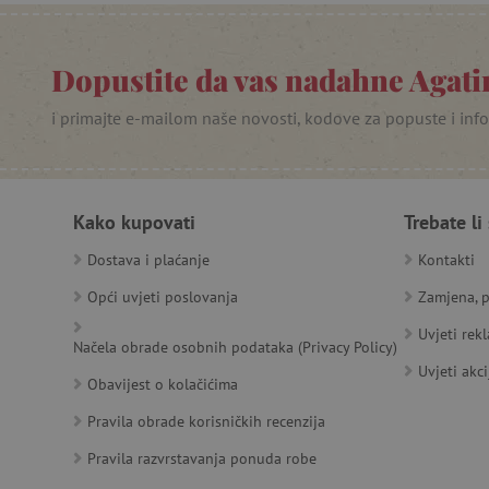
PHPSESSID
_lb
Dopustite da vas nadahne Agatin
__cf_bm
i primajte e-mailom naše novosti, kodove za popuste i inf
__cf_bm
Kako kupovati
Trebate li
Dostava i plaćanje
Kontakti
Ime
Pružatelj
Pružat
Ime
usluga
/
Is
Opći uvjeti poslovanja
Zamjena, p
Ime
_ga
Googl
Domena
.agatin
Uvjeti rek
smc_dyn_item
MSPTC
Microsoft
Načela obrade osobnih podataka (Privacy Policy)
_sp_ses.e0c4
www.ag
go
.bing.com
smc_dyn_item_code
Uvjeti akci
_sp_id.e0c4
www.ag
Obavijest o kolačićima
smc_viewed_items
_ga_V213KSJBP2
.agatin
Pravila obrade korisničkih recenzija
_uetvid
Pravila razvrstavanja ponuda robe