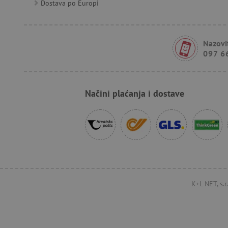
Dostava po Europi
FPID
tfpsi
Nazovit
097 6
receive-cookie-deprecatio
Načini plaćanja i dostave
_pin_unauth
test_cookie
IDE
cto_bundle
K+L NET, s.
_uetsid