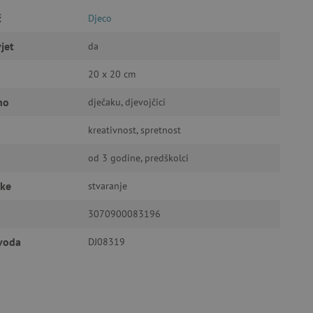
č
Djeco
a stranici te uređivanje
jet
da
20 x 20 cm
ić za pamćenje preferencija
no
dječaku, djevojčici
ner kolačića Cookie-
funkcioniranje.
kreativnost, spretnost
od 3 godine, predškolci
čke
stvaranje
3070900083196
anje pristanka korisnika na
i za osiguranje usklađenosti
je pristanka za određene
zvoda
DJ08319