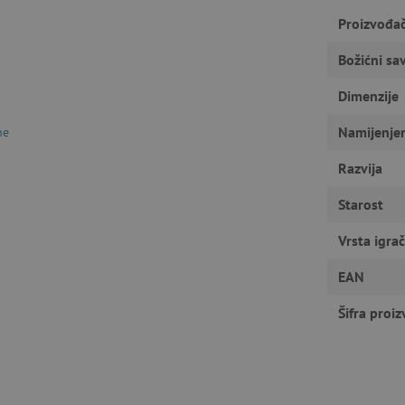
Nužno potrebni kolačići
Izvedba
Ciljanost
Funkcionalnost
Proizvođa
gućavaju osnovnu funkcionalnost internetske stranice, kao što su npr. upis korisnika n
u ne možete odgovarajuće upotrebljavati bez nužno potrebnih kolačića.
Božićni sav
Pružatelj usluga
/
Istek
Opis
Dimenzije
Domena
1
Cookie-Script.com koristi ovaj kolač
CookieScript
Namijenje
ne
godinu
pristanka kolačića posjetitelja. Ban
www.agatinsvijet.hr
Script.com potreban je za ispravno 
Razvija
www.agatinsvijet.hr
4
mjeseca
Starost
www.agatinsvijet.hr
1
godinu
1
Vrsta igra
mjesec
 privatnosti
EAN
.agatinsvijet.hr
1
Ovaj kolačić se koristi za pohranjiv
godinu
korištenje kolačića na web stranici 
sa zakonskim zahtjevima za dobivan
Šifra proi
kategorije kolačića.
rimentVariant
www.agatinsvijet.hr
4
mjeseca
www.agatinsvijet.hr
1 dan
Podsjećanje na filtar proizvoda