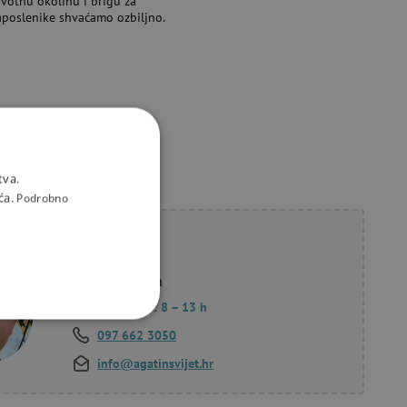
ivotnu okolinu i brigu za
aposlenike shvaćamo ozbiljno.
tva.
ća.
Podrobno
li savjet?
Korana Hollan
Pon. – Pet.: 8 – 13 h
KCIONALNOST
097 662 3050
info@agatinsvijet.hr