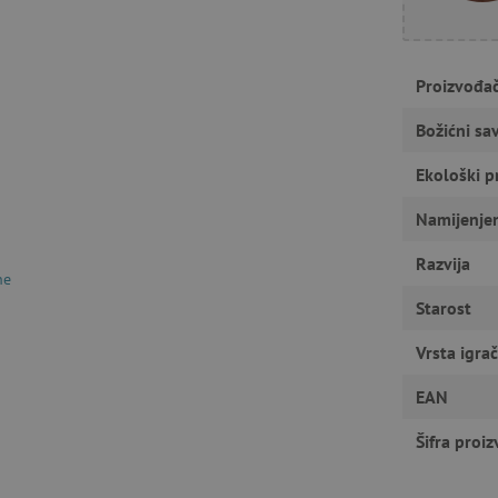
Nužno potrebni kolačići
Izvedba
Ciljanost
Funkcionalnost
gućavaju osnovnu funkcionalnost internetske stranice, kao što su npr. upis korisnika n
Proizvođa
u ne možete odgovarajuće upotrebljavati bez nužno potrebnih kolačića.
Božićni sav
Pružatelj usluga
/
Istek
Opis
Domena
Ekološki p
1
Cookie-Script.com koristi ovaj kolač
CookieScript
godinu
pristanka kolačića posjetitelja. Ban
www.agatinsvijet.hr
Script.com potreban je za ispravno 
Namijenje
www.agatinsvijet.hr
4
mjeseca
Razvija
ne
www.agatinsvijet.hr
1
godinu
Starost
1
mjesec
 privatnosti
Vrsta igra
.agatinsvijet.hr
1
Ovaj kolačić se koristi za pohranjiv
godinu
korištenje kolačića na web stranici 
EAN
sa zakonskim zahtjevima za dobivan
kategorije kolačića.
Šifra proi
rimentVariant
www.agatinsvijet.hr
4
mjeseca
www.agatinsvijet.hr
1 dan
Podsjećanje na filtar proizvoda