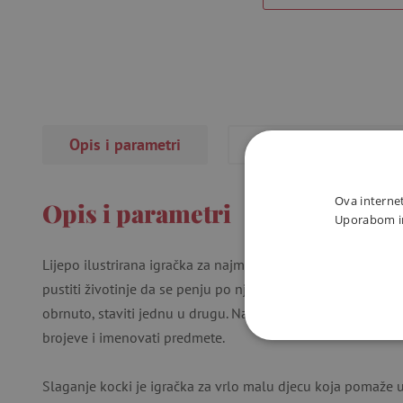
Opis i parametri
Recenzije
(26×)
Ova internet
Opis i parametri
Uporabom int
Lijepo ilustrirana igračka za najmanju djecu. Djeca mogu sa
pustiti životinje da se penju po njima ili jednostavno gradit
obrnuto, staviti jednu u drugu. Na stijenkama kocki dijete m
brojeve i imenovati predmete.
NUŽNO P
Slaganje kocki je igračka za vrlo malu djecu koja pomaže 