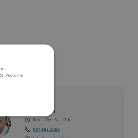
tva.
ća.
Podrobno
li savjet?
Korana Hollan
KCIONALNOST
Pon. – Pet.: 8 – 13 h
097 662 3050