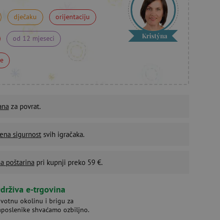
dječaku
orijentaciju
Kristýna
od 12 mjeseci
ne
ana
za povrat.
ena sigurnost
svih igračaka.
a poštarina
pri kupnji preko 59 €.
drživa e-trgovina
ivotnu okolinu i brigu za
aposlenike shvaćamo ozbiljno.