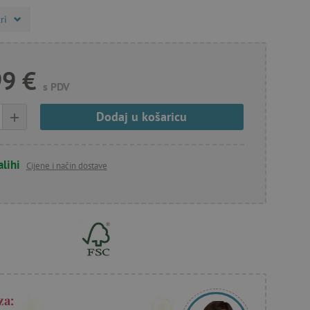
ri
99 €
s PDV
+
Dodaj u košaricu
alihi
Cijene i način dostave
za: