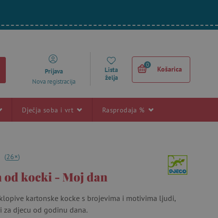
0
Košarica
Lista
Prijava
želja
Nova registracija
Dječja soba i vrt
Rasprodaja %
+
7
(
26
)
 od kocki - Moj dan
klopive kartonske kocke s brojevima i motivima ljudi,
ari za djecu od godinu dana.