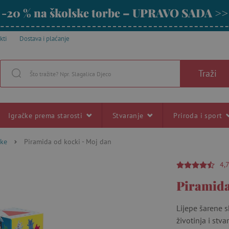
-20 % na školske torbe – UPRAVO SADA >>
kti
Dostava i plaćanje
Traži
Igračke prema starosti
Stvaranje
Priroda i sport
čke
Piramida od kocki - Moj dan
4,
Piramida
Lijepe šarene s
životinja i stv