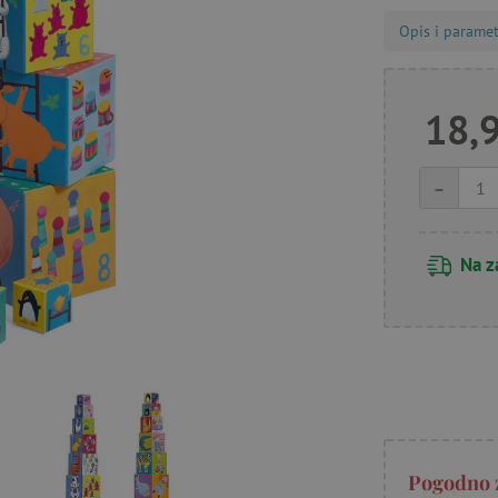
Opis i paramet
18,
-
Na z
Pogodno 