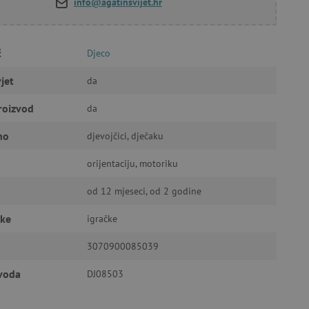
info@agatinsvijet.hr
a stranici te uređivanje
č
Djeco
jet
da
roizvod
da
ić za pamćenje preferencija
ner kolačića Cookie-
funkcioniranje.
no
djevojčici, dječaku
orijentaciju, motoriku
od 12 mjeseci, od 2 godine
čke
igračke
anje pristanka korisnika na
i za osiguranje usklađenosti
3070900085039
je pristanka za određene
zvoda
DJ08503