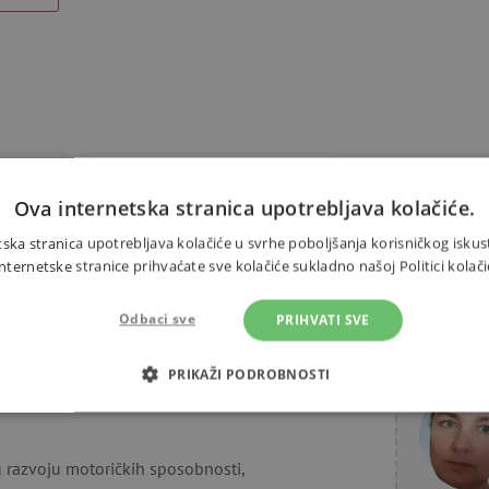
Alternativni proizvodi
Ova internetska stranica upotrebljava kolačiće.
ska stranica upotrebljava kolačiće u svrhe poboljšanja korisničkog iskus
ernetske stranice prihvaćate sve kolačiće sukladno našoj Politici kolači
Odbaci sve
graditi ljestve od kocki do neba i
PRIHVATI SVE
Trebate 
i kocke jednu na drugu ili ih,
PRIKAŽI PODROBNOSTI
ože učiti nazive životinja, boje,
OTREBNI KOLAČIĆI
IZVEDBA
CILJANOST
FUN
u razvoju motoričkih sposobnosti,