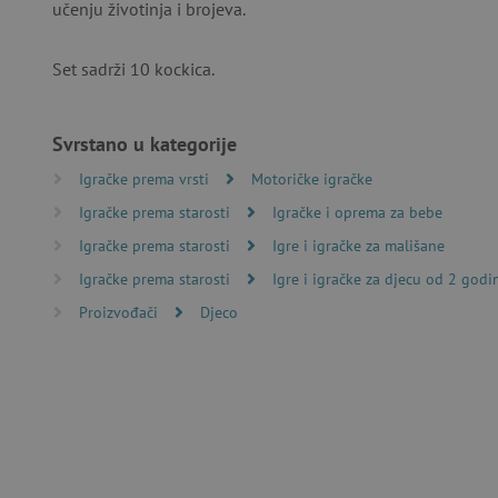
učenju životinja i brojeva.
Set sadrži 10 kockica.
Nužno potrebni kolačići omo
računa. Internetsku stranic
Ime
Svrstano u kategorije
Igračke prema vrsti
Motoričke igračke
CookieScriptConsent
Igračke prema starosti
Igračke i oprema za bebe
featureFlagIdentifier
Igračke prema starosti
Igre i igračke za mališane
Igračke prema starosti
Igre i igračke za djecu od 2 godi
lastVisitedProduct
Proizvođači
Djeco
Googleovu politiku
_lb_ccc
featureFlagCheckoutExpe
product_filter_remember