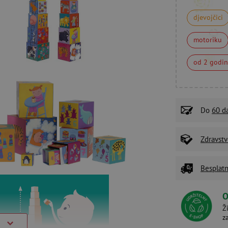
djevojčici
motoriku
od 2 godi
Do
60 d
Zdravstv
Besplatn
O
Ž
z
)