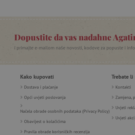
PHPSESSID
_lb
__cf_bm
Dopustite da vas nadahne Agatin
i primajte e-mailom naše novosti, kodove za popuste i inf
__cf_bm
Kako kupovati
Trebate li
Ime
Pružatelj
Pružat
Dostava i plaćanje
Kontakti
Ime
usluga
/
Is
Ime
_ga
Googl
Domena
.agatin
Opći uvjeti poslovanja
Zamjena, p
smc_dyn_item
MSPTC
Microsoft
_sp_ses.e0c4
www.ag
go
.bing.com
Uvjeti rek
smc_dyn_item_code
Načela obrade osobnih podataka (Privacy Policy)
_sp_id.e0c4
www.ag
Uvjeti akci
smc_viewed_items
Obavijest o kolačićima
_ga_V213KSJBP2
.agatin
_uetvid
Pravila obrade korisničkih recenzija