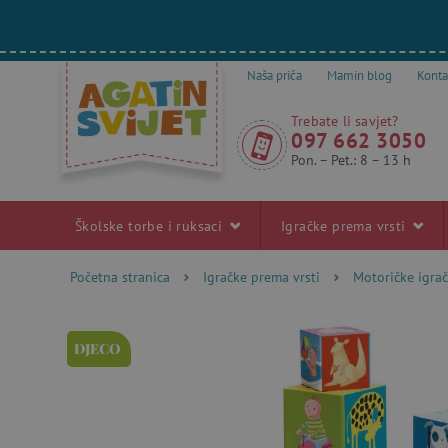
Naša priča
Mamin blog
Konta
Trebate li savjet?
097 662 3050
Pon. – Pet.: 8 – 13 h
Školske torbe i ruksaci
Igračke prema vrsti
Početna stranica
Igračke prema vrsti
Motoričke igra
DJECO