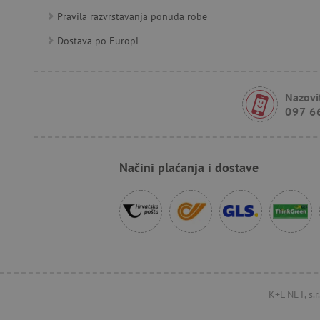
Pravila razvrstavanja ponuda robe
FPID
Dostava po Europi
tfpsi
Nazovit
097 6
receive-cookie-deprecatio
Načini plaćanja i dostave
_pin_unauth
test_cookie
IDE
cto_bundle
K+L NET, s.
_uetsid