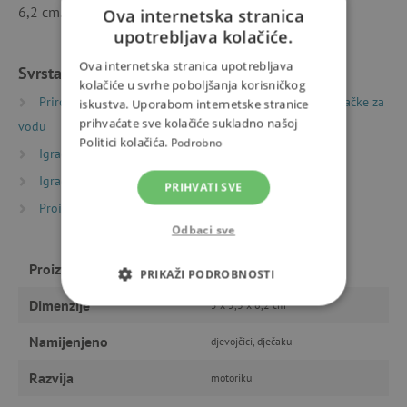
6,2 cm. Izrađeno od plastike prikladne za vodu.
Ova internetska stranica
upotrebljava kolačiće.
Ova internetska stranica upotrebljava
Svrstano u kategorije
kolačiće u svrhe poboljšanja korisničkog
Priroda i sport
Oprema i igračke za vodu
Igračke za
iskustva. Uporabom internetske stranice
prihvaćate sve kolačiće sukladno našoj
vodu
Politici kolačića.
Podrobno
Igračke prema vrsti
Igračke za kadu
Igračke prema starosti
Igre i igračke za mališane
PRIHVATI SVE
Proizvođači
Janod
Odbaci sve
Proizvođač
Janod
PRIKAŽI PODROBNOSTI
Dimenzije
5 x 5,3 x 6,2 cm
NUŽNO POTREBNI KOLAČIĆI
Namijenjeno
djevojčici, dječaku
IZVEDBA
CILJANOST
Razvija
motoriku
FUNKCIONALNOST