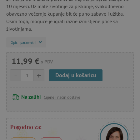
10 mjeseci. Uz male životinje za prskanje, svakodnevno
obavezno večernje kupanje bit će puno zabave i užitka.
Osim toga, moguće je igrati razne izmišljene priče sa
životinjama.
Opis i parametri
11,99 €
s PDV
-
+
Dodaj u košaricu
Na zalihi
Cijene i način dostave
Pogodno za: