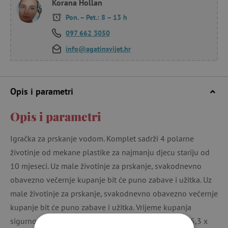
Korana Hollan
Pon. – Pet.: 8 – 13 h
097 662 3050
info@agatinsvijet.hr
Opis i parametri
Opis i parametri
Igračka za prskanje vodom. Komplet sadrži 4 polarne
životinje od mekane plastike za najmanju djecu stariju od
10 mjeseci. Uz male životinje za prskanje, svakodnevno
obavezno večernje kupanje bit će puno zabave i užitka. Uz
male životinje za prskanje, svakodnevno obavezno večernje
kupanje bit će puno zabave i užitka. Vrijeme kupanja
sigurno će vam brzo proći. Dimenzije proizvoda: 5 x 5,3 x