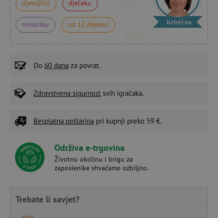
djevojčici
dječaku
Kristýna
motoriku
od 12 mjeseci
Do
60 dana
za povrat.
Zdravstvena sigurnost
svih igračaka.
Besplatna poštarina
pri kupnji preko 59 €.
Održiva e-trgovina
Životnu okolinu i brigu za
zaposlenike shvaćamo ozbiljno.
Trebate li savjet?