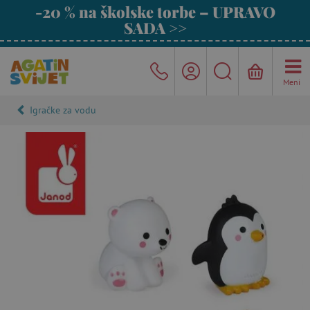
-20 % na školske torbe – UPRAVO
SADA >>
Meni
Igračke za vodu