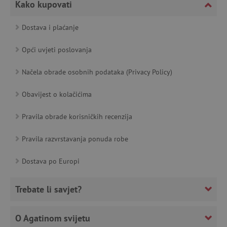
Kako kupovati
featureFlagCheckoutExperimentVariant
www.agatinsvijet.hr
Dostava i plaćanje
product_filter_remember
www.agatinsvijet.hr
Opći uvjeti poslovanja
PHPSESSID
PHP.net
www.agatinsvijet.hr
Načela obrade osobnih podataka (Privacy Policy)
Obavijest o kolačićima
Pravila obrade korisničkih recenzija
_lb
.agatinsvijet.hr
Pravila razvrstavanja ponuda robe
Dostava po Europi
__cf_bm
Cloudflare Inc.
.onesignal.com
Trebate li savjet?
O Agatinom svijetu