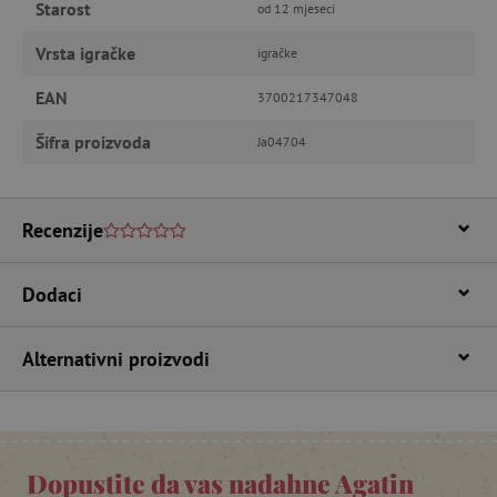
Starost
od 12 mjeseci
Vrsta igračke
igračke
EAN
Nužno potrebni kolačići
Izvedba
3700217347048
Ciljanost
Funkcionalnost
Šifra proizvoda
Ja04704
Nužno potrebni kolačići omogućavaju osnovnu
funkcionalnost internetske stranice, kao što su
npr. upis korisnika na stranici te uređivanje
računa. Internetsku stranicu ne možete
Recenzije
odgovarajuće upotrebljavati bez nužno
potrebnih kolačića.
Pružatelj usluga
/
Dodaci
Ime
Domena
CookieScriptConsent
CookieScript
Alternativni proizvodi
www.agatinsvijet.hr
Dopustite da vas nadahne Agatin