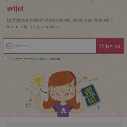
svijet
i primajte e-mailom naše novosti, kodove za popuste i
informacije o natjecanjima
featureFlagIdentifier
www.agatinsvijet.hr
Googleovu politiku privatnosti
lastVisitedProduct
www.agatinsvijet.hr
Prijavi se
*
Slažem se s
politikom privatnosti
.
_lb_ccc
.agatinsvijet.hr