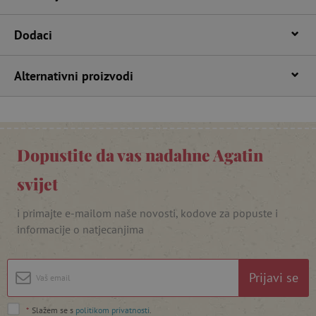
Dodaci
Alternativni proizvodi
Dopustite da vas nadahne Agatin
featureFlagIdentifier
www.agatinsvijet.hr
Googleovu politiku privatnosti
svijet
lastVisitedProduct
www.agatinsvijet.hr
i primajte e-mailom naše novosti, kodove za popuste i
informacije o natjecanjima
_lb_ccc
.agatinsvijet.hr
Prijavi se
*
Slažem se s
politikom privatnosti
.