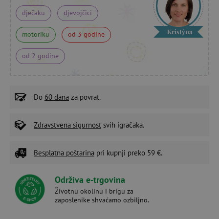
dječaku
djevojčici
Kristýna
motoriku
od 3 godine
od 2 godine
Do
60 dana
za povrat.
Zdravstvena sigurnost
svih igračaka.
Besplatna poštarina
pri kupnji preko 59 €.
Održiva e-trgovina
Životnu okolinu i brigu za
zaposlenike shvaćamo ozbiljno.