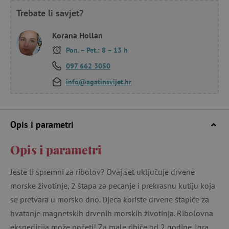
Trebate li savjet?
Korana Hollan
Pon. – Pet.: 8 – 13 h
097 662 3050
info@agatinsvijet.hr
Opis i parametri
Opis i parametri
Jeste li spremni za ribolov? Ovaj set uključuje drvene
morske životinje, 2 štapa za pecanje i prekrasnu kutiju koja
se pretvara u morsko dno. Djeca koriste drvene štapiće za
hvatanje magnetskih drvenih morskih životinja. Ribolovna
ekspedicija može početi! Za male ribiče od 2 godine. Igra