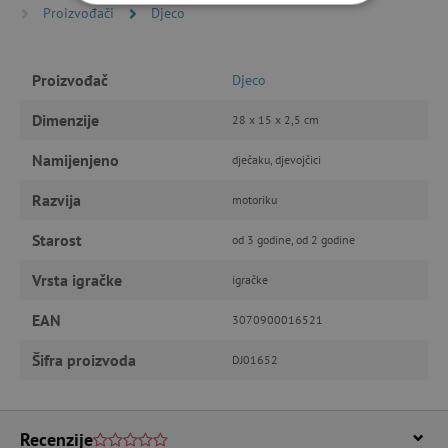
Proizvođači
Djeco
NUŽNO POTREBNI KOLAČIĆI
IZVEDBA
CILJANOST
Proizvođač
Djeco
FUNKCIONALNOST
Dimenzije
28 x 15 x 2,5 cm
Namijenjeno
dječaku, djevojčici
Razvija
motoriku
Nužno potrebni kolačići
Izvedba
Ciljanost
Funkcionalnost
Starost
od 3 godine, od 2 godine
Nužno potrebni kolačići omogućavaju osnovnu
Vrsta igračke
igračke
funkcionalnost internetske stranice, kao što su
npr. upis korisnika na stranici te uređivanje
računa. Internetsku stranicu ne možete
EAN
3070900016521
odgovarajuće upotrebljavati bez nužno
potrebnih kolačića.
Šifra proizvoda
DJ01652
Pružatelj usluga
/
Ime
Domena
CookieScriptConsent
CookieScript
Recenzije
www.agatinsvijet.hr