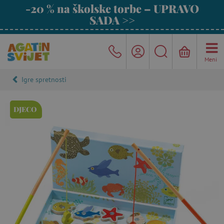
-20 % na školske torbe – UPRAVO
SADA >>
Meni
Igre spretnosti
DJECO