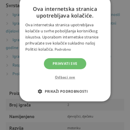
Svrstano u kategorije
Ova internetska stranica
upotrebljava kolačiće.
Igračke prema vrsti
Društvene igre
Igre spretnosti
Igračke prema vrsti
Magnetne igračke
Magnetni
Ova internetska stranica upotrebljava
kolačiće u svrhe poboljšanja korisničkog
dijelovi i ploče
iskustva. Uporabom internetske stranice
Igračke prema starosti
Igre i igračke za djecu od 3
prihvaćate sve kolačiće sukladno našoj
godine
Politici kolačića.
Podrobno
Igračke prema starosti
Igre i igračke za predškolce
PRIHVATI SVE
Rasprodaja %
Rasprodaja -15 %
Proizvođači
Janod
Odbaci sve
PRIKAŽI PODROBNOSTI
Proizvođač
Janod
NUŽNO POTREBNI KOLAČIĆI
Broj igrača
2
Namijenjeno
djevojčici, dječaku
IZVEDBA
CILJANOST
Razvija
motoriku