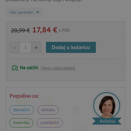
Opis i parametri
17,84 €
20,99 €
s PDV
-
+
Dodaj u košaricu
Na zalihi
Cijene i način dostave
Pogodno za:
djevojčici
dječaku
Kristýna
motoriku
predškolci