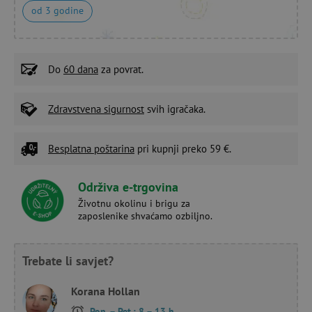
od 3 godine
Do
60 dana
za povrat.
Zdravstvena sigurnost
svih igračaka.
Besplatna poštarina
pri kupnji preko 59 €.
Održiva e-trgovina
Životnu okolinu i brigu za
zaposlenike shvaćamo ozbiljno.
Trebate li savjet?
Korana Hollan
Pon. – Pet.: 8 – 13 h