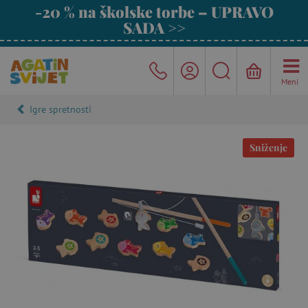
-20 % na školske torbe – UPRAVO
SADA >>
Meni
Igre spretnosti
Sniženje