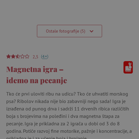
Ostale fotografije (5)
(
)
+
4
2,5
Magnetna igra –
idemo na pecanje
Tko će prvi uloviti ribu na udicu? Tko će uhvatiti morskog
psa? Ribolov nikada nije bio zabavniji nego sada! Igra je
izrađena od punog drva i sadrži 11 drvenih ribica različitih
boja s brojevima na poleđini i dva magnetna štapa za
pecanje. Igra je prikladna za 2 igrača u dobi od 3 do 8
godina. Potiče razvoj fine motorike, pažnje i koncentracije, a
prikladna je i za učenje boja i brojanje.