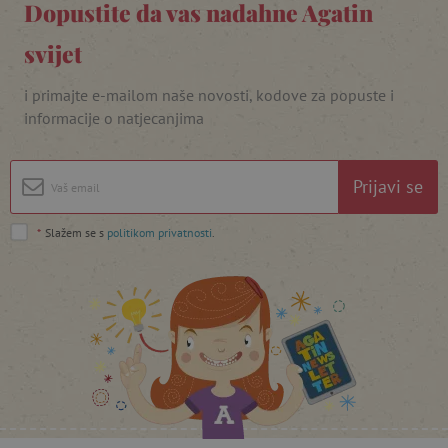
Dopustite da vas nadahne Agatin
svijet
i primajte e-mailom naše novosti, kodove za popuste i
featureFlagIdentifier
www.agatinsvijet.hr
Googleovu politiku privatnosti
informacije o natjecanjima
lastVisitedProduct
www.agatinsvijet.hr
Prijavi se
_lb_ccc
.agatinsvijet.hr
*
Slažem se s
politikom privatnosti
.