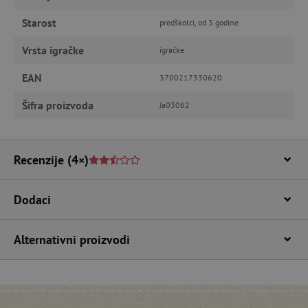
FUNKCIONALNOST
Starost
predškolci, od 3 godine
Vrsta igračke
igračke
Nužno potrebni kolačići
Izvedba
EAN
3700217330620
Ciljanost
Funkcionalnost
Šifra proizvoda
Ja03062
Nužno potrebni kolačići omogućavaju osnovnu
funkcionalnost internetske stranice, kao što su
npr. upis korisnika na stranici te uređivanje
računa. Internetsku stranicu ne možete
odgovarajuće upotrebljavati bez nužno
Recenzije
(4×)
potrebnih kolačića.
Pružatelj usluga
/
Ime
Dodaci
Domena
CookieScriptConsent
CookieScript
www.agatinsvijet.hr
Alternativni proizvodi