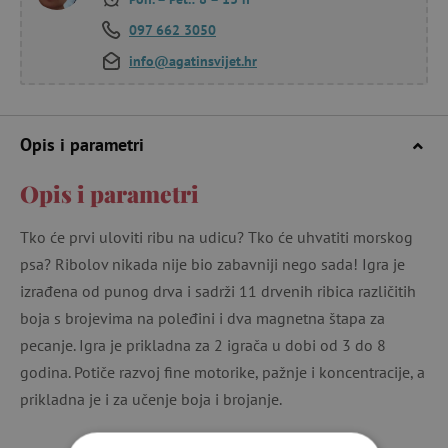
097 662 3050
info@agatinsvijet.hr
Opis i parametri
Opis i parametri
Tko će prvi uloviti ribu na udicu? Tko će uhvatiti morskog
psa? Ribolov nikada nije bio zabavniji nego sada! Igra je
izrađena od punog drva i sadrži 11 drvenih ribica različitih
boja s brojevima na poleđini i dva magnetna štapa za
pecanje. Igra je prikladna za 2 igrača u dobi od 3 do 8
godina. Potiče razvoj fine motorike, pažnje i koncentracije, a
prikladna je i za učenje boja i brojanje.