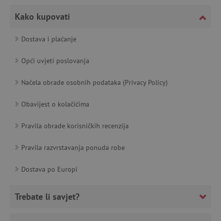
featureFlagCheckoutExperimentVariant
www.agatinsvijet.hr
Kako kupovati
product_filter_remember
www.agatinsvijet.hr
Dostava i plaćanje
Opći uvjeti poslovanja
PHPSESSID
PHP.net
www.agatinsvijet.hr
Načela obrade osobnih podataka (Privacy Policy)
Obavijest o kolačićima
_lb
.agatinsvijet.hr
Pravila obrade korisničkih recenzija
Pravila razvrstavanja ponuda robe
__cf_bm
Cloudflare Inc.
Dostava po Europi
.onesignal.com
Trebate li savjet?