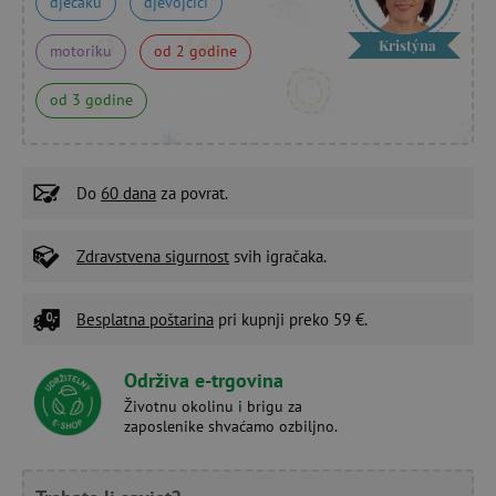
dječaku
djevojčici
Kristýna
motoriku
od 2 godine
od 3 godine
Do
60 dana
za povrat.
Zdravstvena sigurnost
svih igračaka.
Besplatna poštarina
pri kupnji preko 59 €.
Održiva e-trgovina
Životnu okolinu i brigu za
zaposlenike shvaćamo ozbiljno.