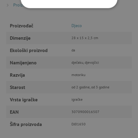
Proizvođači
Djeco
NUŽNO POTREBNI KOLAČIĆI
Proizvođač
IZVEDBA
CILJANOST
Djeco
Dimenzije
28 x 15 x 2,5 cm
FUNKCIONALNOST
Ekološki proizvod
da
Namijenjeno
dječaku, djevojčici
Nužno potrebni kolačići
Izvedba
Razvija
motoriku
Ciljanost
Funkcionalnost
Starost
od 2 godine, od 3 godine
Nužno potrebni kolačići omogućavaju osnovnu
funkcionalnost internetske stranice, kao što su
npr. upis korisnika na stranici te uređivanje
Vrsta igračke
igračke
računa. Internetsku stranicu ne možete
odgovarajuće upotrebljavati bez nužno
EAN
3070900016507
potrebnih kolačića.
Pružatelj usluga
/
Šifra proizvoda
DJ01650
Ime
Domena
CookieScriptConsent
CookieScript