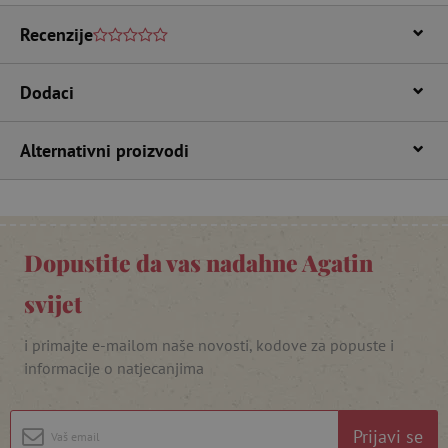
www.agatinsvijet.hr
Recenzije
Dodaci
Alternativni proizvodi
featureFlagIdentifier
www.agatinsvijet.hr
Googleovu politiku privatnosti
Dopustite da vas nadahne Agatin
lastVisitedProduct
www.agatinsvijet.hr
svijet
i primajte e-mailom naše novosti, kodove za popuste i
_lb_ccc
.agatinsvijet.hr
informacije o natjecanjima
Prijavi se