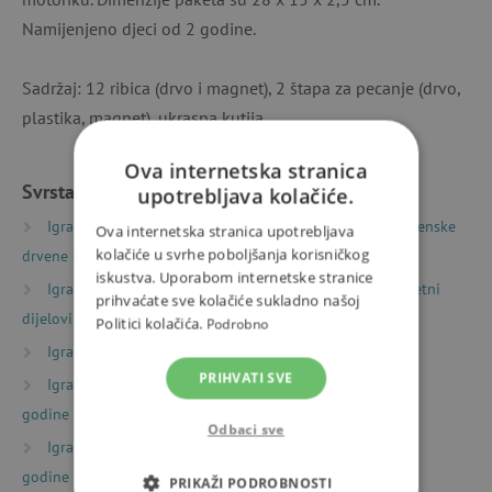
Namijenjeno djeci od 2 godine.
Sadržaj: 12 ribica (drvo i magnet), 2 štapa za pecanje (drvo,
plastika, magnet), ukrasna kutija.
Ova internetska stranica
Svrstano u kategorije
upotrebljava kolačiće.
Igračke prema vrsti
Drvene igračke
Višenamjenske
Ova internetska stranica upotrebljava
kolačiće u svrhe poboljšanja korisničkog
drvene igre i igračke
iskustva. Uporabom internetske stranice
Igračke prema vrsti
Magnetne igračke
Magnetni
prihvaćate sve kolačiće sukladno našoj
dijelovi i ploče
Politici kolačića.
Podrobno
Igračke prema vrsti
Motoričke igračke
PRIHVATI SVE
Igračke prema starosti
Igre i igračke za djecu od 2
godine
Odbaci sve
Igračke prema starosti
Igre i igračke za djecu od 3
godine
PRIKAŽI PODROBNOSTI