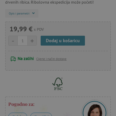
drvenih ribica. Ribolovna ekspedicija može početi!
Opis i parametri
19,99 €
s PDV
-
+
Dodaj u košaricu
Na zalihi
Cijene i način dostave
Pogodno za: