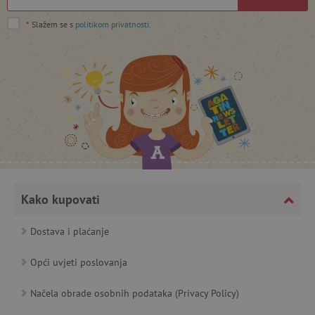
*
Slažem se s
politikom privatnosti
.
featureFlagCheckoutExperimentVariant
www.agatinsvijet.hr
product_filter_remember
www.agatinsvijet.hr
PHPSESSID
PHP.net
www.agatinsvijet.hr
Kako kupovati
Dostava i plaćanje
_lb
.agatinsvijet.hr
Opći uvjeti poslovanja
Načela obrade osobnih podataka (Privacy Policy)