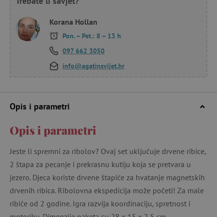
Trebate li savjet?
Korana Hollan
Pon. – Pet.: 8 – 13 h
097 662 3050
info@agatinsvijet.hr
Opis i parametri
Opis i parametri
Jeste li spremni za ribolov? Ovaj set uključuje drvene ribice,
2 štapa za pecanje i prekrasnu kutiju koja se pretvara u
jezero. Djeca koriste drvene štapiće za hvatanje magnetskih
drvenih ribica. Ribolovna ekspedicija može početi! Za male
ribiče od 2 godine. Igra razvija koordinaciju, spretnost i
motoriku. Dimenzije paketa su 28 x 15 x 2,5 cm.