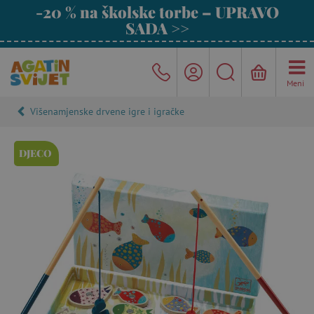
-20 % na školske torbe – UPRAVO
SADA >>
Meni
Višenamjenske drvene igre i igračke
DJECO