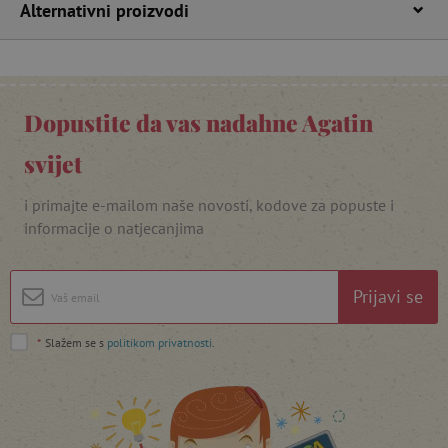
Alternativni proizvodi
funkcionalnost internetske stranice, kao što su
npr. upis korisnika na stranici te uređivanje
računa. Internetsku stranicu ne možete
odgovarajuće upotrebljavati bez nužno
potrebnih kolačića.
Pružatelj usluga
/
Ime
Dopustite da vas nadahne Agatin
Domena
CookieScriptConsent
CookieScript
svijet
www.agatinsvijet.hr
i primajte e-mailom naše novosti, kodove za popuste i
informacije o natjecanjima
Prijavi se
*
Slažem se s
politikom privatnosti
.
featureFlagIdentifier
www.agatinsvijet.hr
Googleovu politiku privatnosti
lastVisitedProduct
www.agatinsvijet.hr