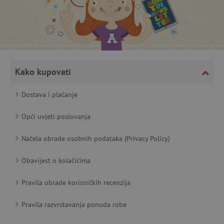
_lb_ccc
.agatinsvijet.hr
Kako kupovati
Dostava i plaćanje
Opći uvjeti poslovanja
Načela obrade osobnih podataka (Privacy Policy)
featureFlagCheckoutExperimentVariant
www.agatinsvijet.hr
Obavijest o kolačićima
product_filter_remember
www.agatinsvijet.hr
Pravila obrade korisničkih recenzija
PHPSESSID
PHP.net
Pravila razvrstavanja ponuda robe
www.agatinsvijet.hr