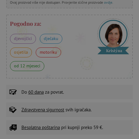
Ovaj proizvod više nije dostupan. Provjerite slične proizvode
ovdje
.
Pogodno za:
djevojčici
dječaku
Kristýna
osjetila
motoriku
od 12 mjeseci
Do
60 dana
za povrat.
Zdravstvena sigurnost
svih igračaka.
Besplatna poštarina
pri kupnji preko 59 €.