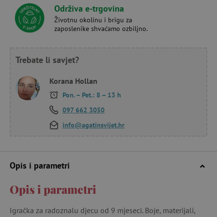
Održiva e-trgovina
Životnu okolinu i brigu za
zaposlenike shvaćamo ozbiljno.
Trebate li savjet?
Korana Hollan
Pon. – Pet.: 8 – 13 h
097 662 3050
info@agatinsvijet.hr
Opis i parametri
Opis i parametri
Igračka za radoznalu djecu od 9 mjeseci. Boje, materijali,