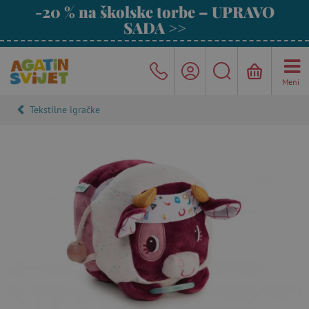
-20 % na školske torbe – UPRAVO
SADA >>
Meni
Tekstilne igračke