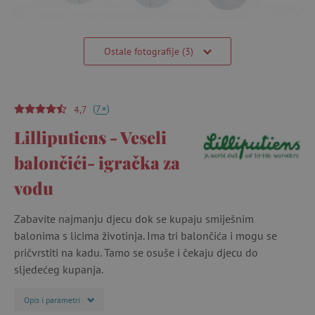
Ostale fotografije (3)
(
)
+
7
4,7
Lilliputiens - Veseli
balončići- igračka za
vodu
Zabavite najmanju djecu dok se kupaju smiješnim
balonima s licima životinja. Ima tri balončića i mogu se
pričvrstiti na kadu. Tamo se osuše i čekaju djecu do
sljedećeg kupanja.
Opis i parametri