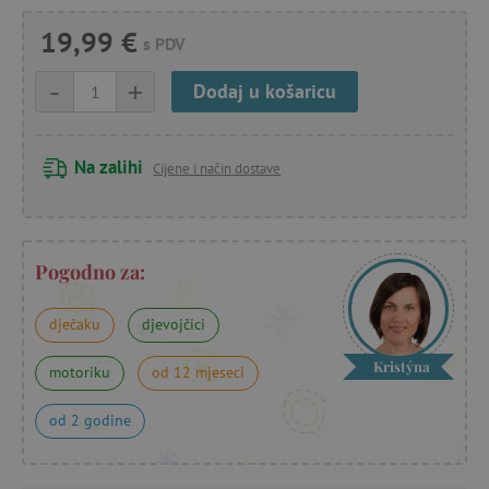
19,99 €
s PDV
-
+
Dodaj u košaricu
Na zalihi
Cijene i način dostave
Pogodno za:
dječaku
djevojčici
Kristýna
motoriku
od 12 mjeseci
od 2 godine