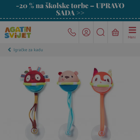
-20 % na školske torbe – UPRAVO
SADA >>
Meni
Igračke za kadu