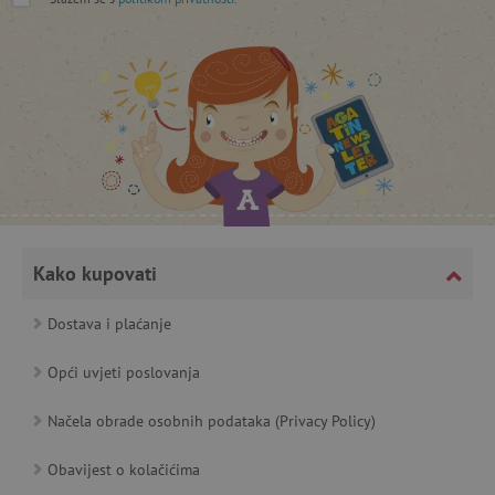
lastVisitedProduct
www.agatinsvijet.hr
_lb_ccc
.agatinsvijet.hr
Kako kupovati
Dostava i plaćanje
Opći uvjeti poslovanja
featureFlagCheckoutExperimentVariant
www.agatinsvijet.hr
Načela obrade osobnih podataka (Privacy Policy)
product_filter_remember
www.agatinsvijet.hr
Obavijest o kolačićima