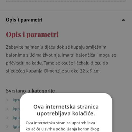
Opis i parametri
Opis i parametri
Zabavite najmanju djecu dok se kupaju smiješnim
balonima s licima životinja. Ima tri balončića i mogu se
pričvrstiti na kadu. Tamo se osuše i čekaju djecu do
sljedećeg kupanja. Dimenzije su oko 22 x 9 cm.
Svrstano u kategorije
Igračke prema vrsti
Igračke za kadu
Ova internetska stranica
Igračke prema starosti
Igračke i oprema za bebe
upotrebljava kolačiće.
Igračke prema starosti
Igre i igračke za mališane
Ova internetska stranica upotrebljava
Igračke prema starosti
Igre i igračke za djecu od 2
kolačiće u svrhe poboljšanja korisničkog