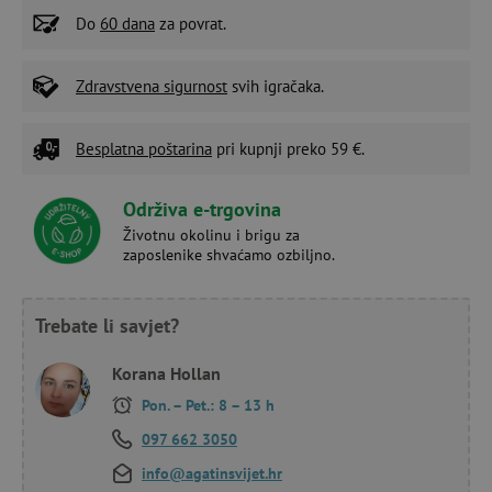
Do
60 dana
za povrat.
Zdravstvena sigurnost
svih igračaka.
Besplatna poštarina
pri kupnji preko 59 €.
Održiva e-trgovina
Životnu okolinu i brigu za
zaposlenike shvaćamo ozbiljno.
Trebate li savjet?
Korana Hollan
Pon. – Pet.: 8 – 13 h
097 662 3050
info@agatinsvijet.hr