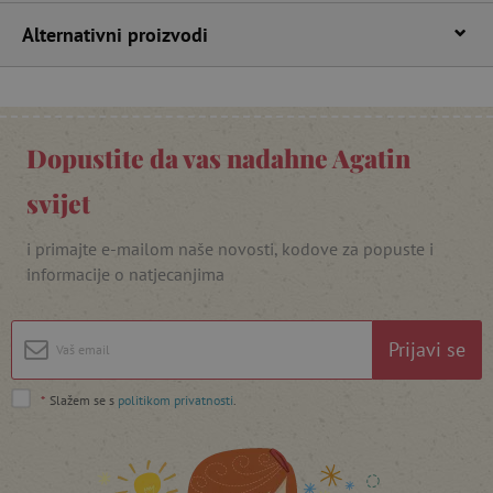
Alternativni proizvodi
Dopustite da vas nadahne Agatin
featureFlagIdentifier
www.agatinsvijet.hr
svijet
Googleovu politiku privatnosti
lastVisitedProduct
www.agatinsvijet.hr
i primajte e-mailom naše novosti, kodove za popuste i
informacije o natjecanjima
_lb_ccc
.agatinsvijet.hr
Prijavi se
*
Slažem se s
politikom privatnosti
.