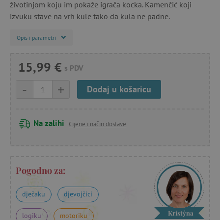
životinjom koju im pokaže igrača kocka. Kamenčić koji
izvuku stave na vrh kule tako da kula ne padne.
Opis i parametri
15,99 €
s PDV
-
+
Dodaj u košaricu
Na zalihi
Cijene i način dostave
Pogodno za:
dječaku
djevojčici
Kristýna
logiku
motoriku