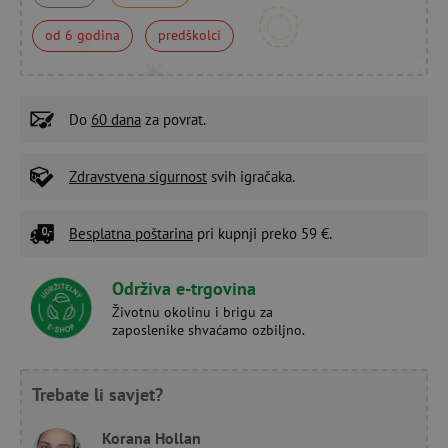
od 6 godina
predškolci
Do
60 dana
za povrat.
Zdravstvena sigurnost
svih igračaka.
Besplatna poštarina
pri kupnji preko 59 €.
Održiva e-trgovina
Životnu okolinu i brigu za
zaposlenike shvaćamo ozbiljno.
Trebate li savjet?
Korana Hollan