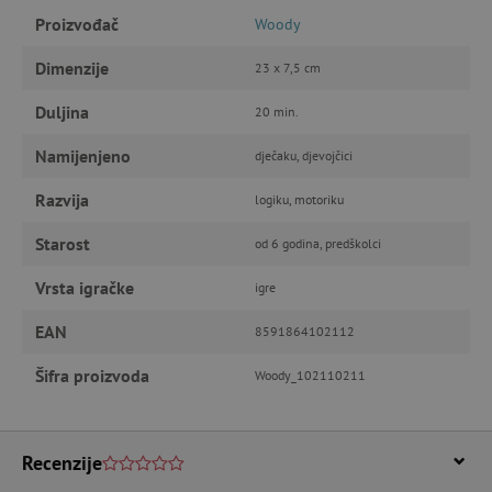
Proizvođač
Woody
IZVEDBA
CILJANOST
Dimenzije
23 x 7,5 cm
FUNKCIONALNOST
Duljina
20 min.
Namijenjeno
dječaku, djevojčici
Nužno potrebni kolačići
Izvedba
Razvija
logiku, motoriku
Ciljanost
Funkcionalnost
Starost
od 6 godina, predškolci
Nužno potrebni kolačići omogućavaju osnovnu
funkcionalnost internetske stranice, kao što su
Vrsta igračke
npr. upis korisnika na stranici te uređivanje
igre
računa. Internetsku stranicu ne možete
odgovarajuće upotrebljavati bez nužno
EAN
8591864102112
potrebnih kolačića.
Pružatelj usluga
/
Šifra proizvoda
Woody_102110211
Ime
Domena
CookieScriptConsent
CookieScript
www.agatinsvijet.hr
Recenzije