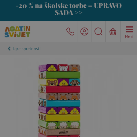
-20 % na školske torbe – UPRAVO
SADA >>
Meni
Igre spretnosti