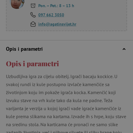
Pon. – Pet.: 8 – 13 h
097 662 3050
info@agatinsvijet.hr
Opis i parametri
Opis i parametri
Uzbudljiva igra za cijelu obitelj. Igrači bacaju kockice. U
svakoj rundi iz kule postupno izvlače kamenčiće sa
životinjom koju im pokaže igrača kocka. Kamenčić koji
izvuku stave na vrh kule tako da kula ne padne. Teža
varijanta je verzija u kojoj igrači vade igraće kamenčiće iz
kule prema slikama na kartama. Izvade ih s hrpe, koju stave
na sredinu stola. Na karticama će pronaći ne samo slike
zadanih životinja, već i njihove siluete ili sliku hrane koju