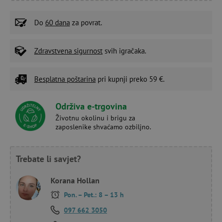
Do
60 dana
za povrat.
Zdravstvena sigurnost
svih igračaka.
Besplatna poštarina
pri kupnji preko 59 €.
Održiva e-trgovina
Životnu okolinu i brigu za
zaposlenike shvaćamo ozbiljno.
Trebate li savjet?
Korana Hollan
Pon. – Pet.: 8 – 13 h
097 662 3050