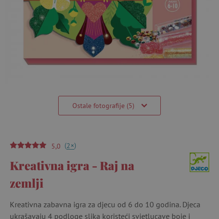
Ostale fotografije (5)
(
)
+
2
5,0
Kreativna igra - Raj na
zemlji
Kreativna zabavna igra za djecu od 6 do 10 godina. Djeca
ukrašavaju 4 podloge slika koristeći svjetlucave boje i