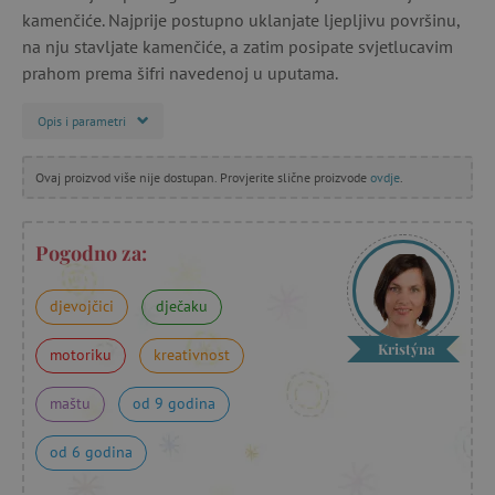
kamenčiće. Najprije postupno uklanjate ljepljivu površinu,
na nju stavljate kamenčiće, a zatim posipate svjetlucavim
prahom prema šifri navedenoj u uputama.
Opis i parametri
Ovaj proizvod više nije dostupan. Provjerite slične proizvode
ovdje
.
Pogodno za:
djevojčici
dječaku
Kristýna
motoriku
kreativnost
maštu
od 9 godina
od 6 godina