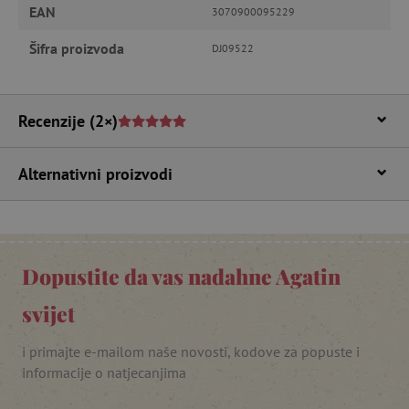
EAN
3070900095229
Nužno potrebni kolačići
Izvedba
Ciljanost
Funkcionalnost
Šifra proizvoda
DJ09522
Nužno potrebni kolačići omogućavaju osnovnu
funkcionalnost internetske stranice, kao što su
npr. upis korisnika na stranici te uređivanje
Recenzije
(2×)
računa. Internetsku stranicu ne možete
odgovarajuće upotrebljavati bez nužno
potrebnih kolačića.
Alternativni proizvodi
Pružatelj usluga
/
Ime
Domena
CookieScriptConsent
CookieScript
www.agatinsvijet.hr
Dopustite da vas nadahne Agatin
svijet
i primajte e-mailom naše novosti, kodove za popuste i
informacije o natjecanjima