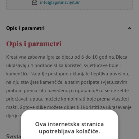
info@agatinsvijet.hr
Opis i parametri
Opis i parametri
Kreativna zabavna igra za djecu od 6 do 10 godina. Djeca
ukrašavaju 4 podloge slika koristeći svjetlucave boje i
kamenčiće. Najprije postupno uklanjate ljepljivu površinu,
na nju stavljate kamenčiće, a zatim posipate svjetlucavim
prahom prema šifri navedenoj u uputama. Ako se ne želite
pridržavati uputa, možete kombinirati boje prema vlastitoj
mašti. Gotove slike možete objesiti i koristiti za ukrašavanje
dječje sobe.
Ova internetska stranica
upotrebljava kolačiće.
Svrstano u kategorije