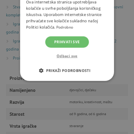
Ova internetska stranica upotrebljava
Stvaranje
Kreativni kompleti i izrađivanje
Likovni
kolačiće u svrhe poboljšanja korisničkog
iskustva. Uporabom internetske stranice
kompleti s pijeskom i šljokicama
prihvaćate sve kolačiće sukladno našoj
Igračke prema starosti
Igre i igračke za djecu od 6
Politici kolačića.
Podrobno
godina
Igračke prema starosti
Igre i igračke za djecu od 12
PRIHVATI SVE
godina
Odbaci sve
Proizvođači
Djeco
PRIKAŽI PODROBNOSTI
Proizvođač
Djeco
NUŽNO POTREBNI KOLAČIĆI
Namijenjeno
djevojčici, dječaku
IZVEDBA
CILJANOST
Razvija
motoriku, kreativnost, maštu
FUNKCIONALNOST
Starost
od 9 godina, od 6 godina
Vrsta igračke
stvaranje