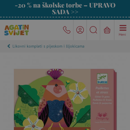
-20 % na školske torbe – UPRAVO
SADA >>
Meni
Likovni kompleti s pijeskom i šljokicama