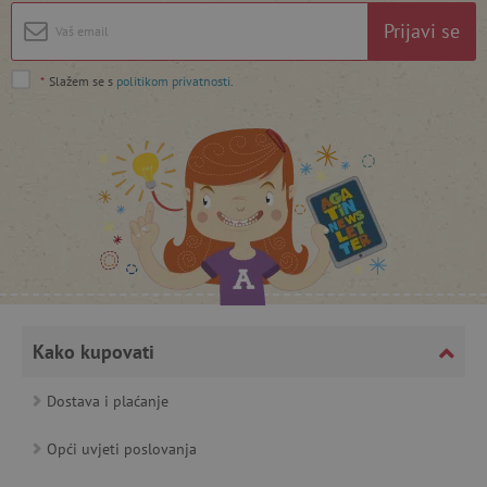
Prijavi se
featureFlagIdentifier
www.agatinsvijet.hr
Googleovu politiku privatnosti
lastVisitedProduct
www.agatinsvijet.hr
*
Slažem se s
politikom privatnosti
.
_lb_ccc
.agatinsvijet.hr
Kako kupovati
Dostava i plaćanje
featureFlagCheckoutExperimentVariant
www.agatinsvijet.hr
Opći uvjeti poslovanja
product_filter_remember
www.agatinsvijet.hr