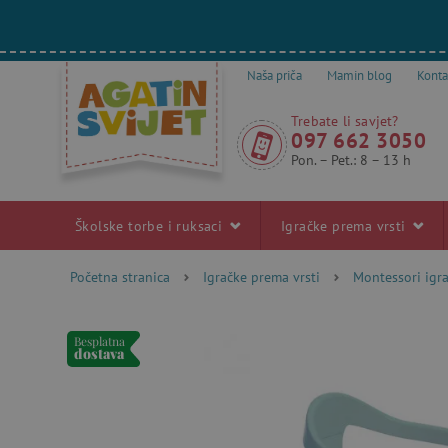
Naša priča
Mamin blog
Konta
Trebate li savjet?
097 662 3050
Pon. – Pet.: 8 – 13 h
Školske torbe i ruksaci
Igračke prema vrsti
Početna stranica
Igračke prema vrsti
Montessori igr
Besplatna
dostava