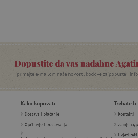
featureFlagIdentifier
lastVisitedProduct
Googleovu politiku
_lb_ccc
Dopustite da vas nadahne Agatin
featureFlagCheckoutExpe
i primajte e-mailom naše novosti, kodove za popuste i inf
product_filter_remember
PHPSESSID
Kako kupovati
Trebate li
_lb
Dostava i plaćanje
Kontakti
__cf_bm
Opći uvjeti poslovanja
Zamjena, p
__cf_bm
Uvjeti rek