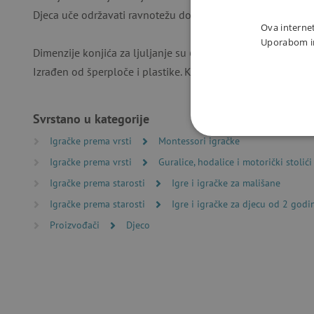
Djeca uče održavati ravnotežu dok se njišu na konju. Plasti
Ova internet
Uporabom int
Dimenzije konjića za ljuljanje su 64 x 47 x 36 cm. Dimenzij
Izrađen od šperploče i plastike. Konjić se isporučuje rastavl
Svrstano u kategorije
Igračke prema vrsti
Montessori igračke
NUŽNO P
Igračke prema vrsti
Guralice, hodalice i motorički stolići
Igračke prema starosti
Igre i igračke za mališane
Igračke prema starosti
Igre i igračke za djecu od 2 godi
Proizvođači
Djeco
Nužno potrebni kolačići omo
računa. Internetsku stranic
Ime
CookieScriptConsent