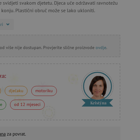
se svidjeti svakom djetetu. Djeca uče održavati ravnotežu
 konju. Plastični obruč može se lako ukloniti.
ri
od više nije dostupan. Provjerite slične proizvode
ovdje
.
za:
dječaku
motoriku
Kristýna
ne
od 12 mjeseci
ana
za povrat.