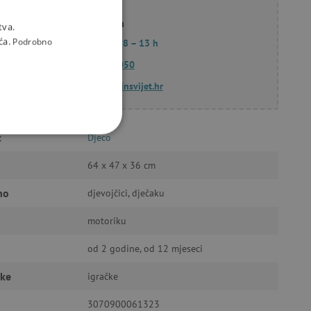
Korana Hollan
tva.
ća.
Podrobno
Pon. – Pet.: 8 – 13 h
097 662 3050
info@agatinsvijet.hr
č
Djeco
KCIONALNOST
64 x 47 x 36 cm
no
djevojčici, dječaku
motoriku
a stranici te uređivanje
od 2 godine, od 12 mjeseci
čke
igračke
ić za pamćenje preferencija
3070900061323
ner kolačića Cookie-