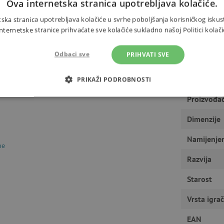
Ova internetska stranica upotrebljava kolačiće.
čni obruč može se lako ukloniti.
ska stranica upotrebljava kolačiće u svrhe poboljšanja korisničkog iskus
ernetske stranice prihvaćate sve kolačiće sukladno našoj Politici kolači
e paketa su 62 x 31 x 12 cm.
jen.
Odbaci sve
PRIHVATI SVE
PRIKAŽI PODROBNOSTI
Proizvođa
OTREBNI KOLAČIĆI
IZVEDBA
CILJANOST
FUN
Dimenzije
Namijenje
ne
Nužno potrebni kolačići
Izvedba
Ciljanost
Funkcionalnost
Razvija
gućavaju osnovnu funkcionalnost internetske stranice, kao što su npr. upis korisnika n
u ne možete odgovarajuće upotrebljavati bez nužno potrebnih kolačića.
Starost
Pružatelj usluga
/
Istek
Opis
Domena
Vrsta igra
1
Cookie-Script.com koristi ovaj kolač
CookieScript
EAN
godinu
pristanka kolačića posjetitelja. Ban
www.agatinsvijet.hr