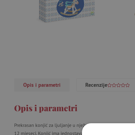
Opis i parametri
Recenzije
Opis i parametri
Prekrasan konjić za ljuljanje u nježnim bojama s obručem k
12 mjeseci. Konjić ima jednostavan i elegantan dizajn koji 