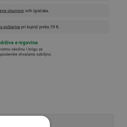
ena sigurnost
svih igračaka.
a poštarina
pri kupnji preko 59 €.
drživa e-trgovina
ivotnu okolinu i brigu za
aposlenike shvaćamo ozbiljno.
li savjet?