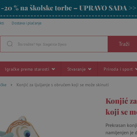
-20 % na školske torbe – UPRAVO SADA >>
kti
Dostava i plaćanje
Traži
Igračke prema starosti
Stvaranje
Priroda i sport
ačke
Konjić za ljuljanje s obručem koji se može skinuti
Konjić za
koji se m
Prekrasan konji
namijenjen je d