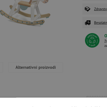
Zdravstv
Besplatn
O
Ž
z
Alternativni proizvodi
oji se skida namijenjen je djeci od
Trebate 
će se svidjeti svakom djetetu.