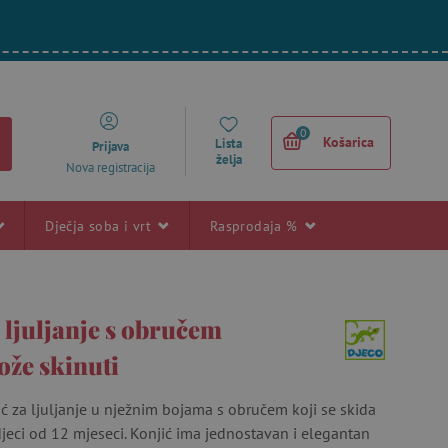
0
Košarica
Lista
Prijava
želja
Nova registracija
Dječja soba i vrt
Rasprodaja %
 ljuljanje s obručem
ože skinuti
ć za ljuljanje u nježnim bojama s obručem koji se skida
jeci od 12 mjeseci. Konjić ima jednostavan i elegantan