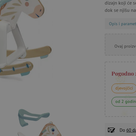
dizajn koji će 
dok se njišu na
Opis i paramet
Ovaj proizv
Pogodno 
djevojčici
od 2 godi
Do
60 d