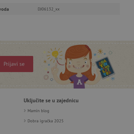
funkcioniranje.
zvoda
DJ06132_xx
anje pristanka korisnika na
i za osiguranje usklađenosti
je pristanka za određene
Prijavi se
isti za održavanje
Uključite se u zajednicu
omogućuje pretraživanje na
Mamin blog
je ljudi od robota. Ovo je
ila valjana izvješća o
Dobra igračka 2025
je ljudi od robota. Ovo je