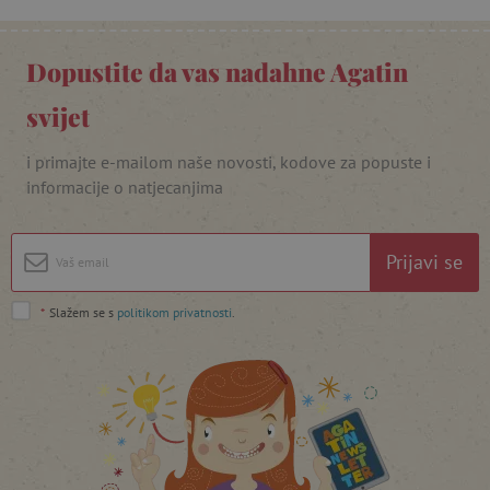
_lb_ccc
.agatinsvijet.hr
Dopustite da vas nadahne Agatin
svijet
i primajte e-mailom naše novosti, kodove za popuste i
informacije o natjecanjima
Prijavi se
featureFlagCheckoutExperimentVariant
www.agatinsvijet.hr
*
Slažem se s
politikom privatnosti
.
product_filter_remember
www.agatinsvijet.hr
PHPSESSID
PHP.net
www.agatinsvijet.hr