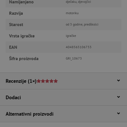
Namijenjeno
dječaku, djevojčici
računa. Internetsku stranicu ne možete
odgovarajuće upotrebljavati bez nužno
Razvija
potrebnih kolačića.
motoriku
Pružatelj usluga
/
Starost
Ime
od 3 godine, predškolci
Domena
CookieScriptConsent
CookieScript
Vrsta igračke
igračke
www.agatinsvijet.hr
EAN
4048565106733
Šifra proizvoda
GRI_10673
Recenzije
(1×)
Dodaci
featureFlagIdentifier
www.agatinsvijet.hr
Googleovu politiku privatnosti
Alternativni proizvodi
lastVisitedProduct
www.agatinsvijet.hr