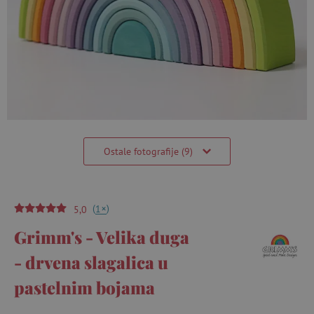
Ostale fotografije (9)
(
)
+
1
5,0
Grimm's - Velika duga
- drvena slagalica u
pastelnim bojama