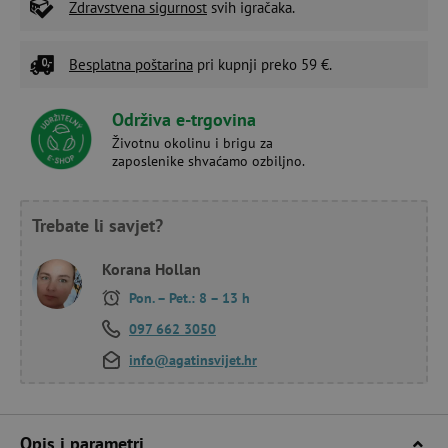
Zdravstvena sigurnost
svih igračaka.
Besplatna poštarina
pri kupnji preko 59 €.
Održiva e-trgovina
Životnu okolinu i brigu za
zaposlenike shvaćamo ozbiljno.
Trebate li savjet?
Korana Hollan
Pon. – Pet.: 8 – 13 h
097 662 3050
info@agatinsvijet.hr
Opis i parametri