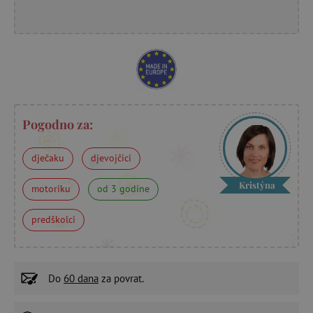
Pogodno za:
dječaku
djevojčici
Kristýna
motoriku
od 3 godine
predškolci
Do
60 dana
za povrat.