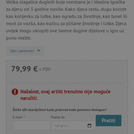
Velika slagalica duginih boja svestrana je i idealna igračka
za djecu od 3 godine naviše. Kako djeca rastu, dugu koriste
kao kolijevku za lutke, kao ogradu za životinje, kao tunel ili
most za vozila, kao kućicu za plišane životinje i lutke. Djeca
uvijek mogu uklopiti ove šarene dugine dijelove u igru ​​uz
puno mašte.
Opis i parametri
79,99 €
s PDV
Nažalost, ovaj artikl trenutno nije moguće
naručiti.
Želite biti obaviješteni kada proizvod nude ponovno dostupan?
E-mail
*
Pratiti do
Pratiti