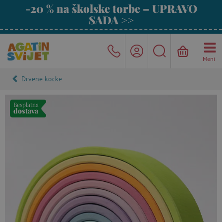
-20 % na školske torbe – UPRAVO
SADA >>
Meni
Drvene kocke
Besplatna
dostava