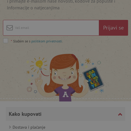
i primajte e-mailom naše novosti, kodove za popuste i
informacije o natjecanjima
Prijavi se
*
Slažem se s
politikom privatnosti
.
featureFlagCheckoutExperimentVariant
www.agatinsvijet.hr
product_filter_remember
www.agatinsvijet.hr
PHPSESSID
PHP.net
www.agatinsvijet.hr
Kako kupovati
_lb
.agatinsvijet.hr
Dostava i plaćanje