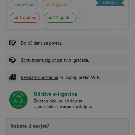
Kristýna
kreativnost
od 9 godina
od 6 godina
od 12 godina
Do
60 dana
za povrat.
Zdravstvena sigurnost
svih igračaka.
Besplatna poštarina
pri kupnji preko 59 €.
Održiva e-trgovina
Životnu okolinu i brigu za
zaposlenike shvaćamo ozbiljno.
Trebate li savjet?