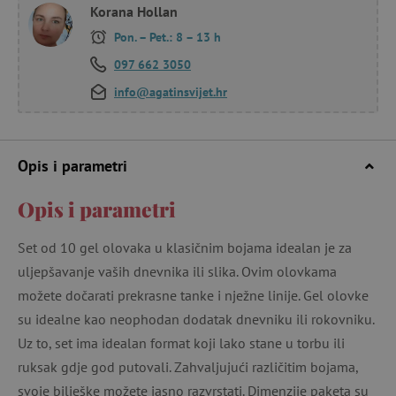
Korana Hollan
Pon. – Pet.: 8 – 13 h
097 662 3050
info@agatinsvijet.hr
Opis i parametri
Opis i parametri
Set od 10 gel olovaka u klasičnim bojama idealan je za
uljepšavanje vaših dnevnika ili slika. Ovim olovkama
možete dočarati prekrasne tanke i nježne linije. Gel olovke
su idealne kao neophodan dodatak dnevniku ili rokovniku.
Uz to, set ima idealan format koji lako stane u torbu ili
ruksak gdje god putovali. Zahvaljujući različitim bojama,
svoje bilješke možete jasno razvrstati. Dimenzije paketa su