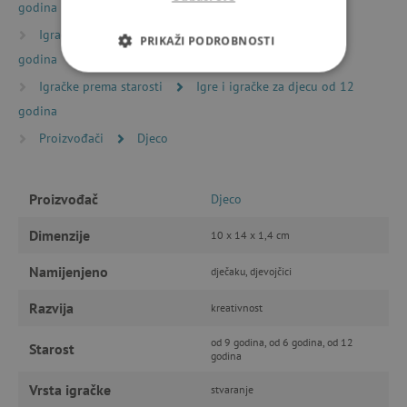
godina
Igračke prema starosti
Igre i igračke za djecu od 9
PRIKAŽI PODROBNOSTI
godina
NUŽNO POTREBNI KOLAČIĆI
Igračke prema starosti
Igre i igračke za djecu od 12
godina
IZVEDBA
CILJANOST
Proizvođači
Djeco
FUNKCIONALNOST
Proizvođač
Djeco
Dimenzije
10 x 14 x 1,4 cm
Nužno potrebni kolačići
Izvedba
Namijenjeno
dječaku, djevojčici
Ciljanost
Funkcionalnost
Razvija
kreativnost
Nužno potrebni kolačići omogućavaju osnovnu
funkcionalnost internetske stranice, kao što su
npr. upis korisnika na stranici te uređivanje
od 9 godina, od 6 godina, od 12
Starost
računa. Internetsku stranicu ne možete
godina
odgovarajuće upotrebljavati bez nužno
potrebnih kolačića.
Vrsta igračke
stvaranje