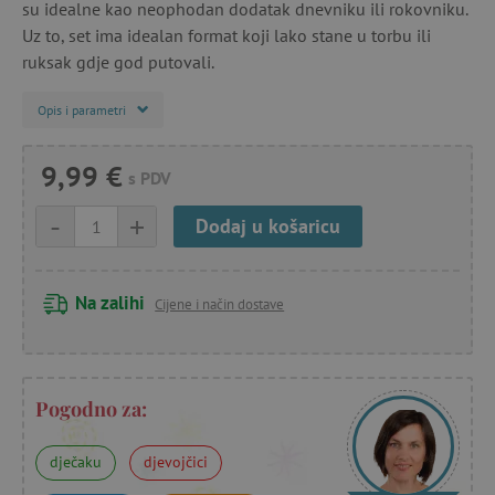
su idealne kao neophodan dodatak dnevniku ili rokovniku.
Uz to, set ima idealan format koji lako stane u torbu ili
ruksak gdje god putovali.
Opis i parametri
9,99 €
s PDV
-
+
Dodaj u košaricu
Na zalihi
Cijene i način dostave
Pogodno za:
dječaku
djevojčici