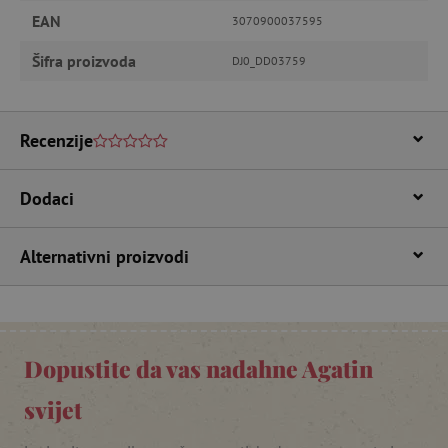
Pružatelj usluga
/
Ime
EAN
Domena
3070900037595
CookieScriptConsent
CookieScript
Šifra proizvoda
DJ0_DD03759
www.agatinsvijet.hr
Recenzije
Dodaci
Alternativni proizvodi
featureFlagIdentifier
www.agatinsvijet.hr
Googleovu politiku privatnosti
lastVisitedProduct
www.agatinsvijet.hr
Dopustite da vas nadahne Agatin
_lb_ccc
.agatinsvijet.hr
svijet