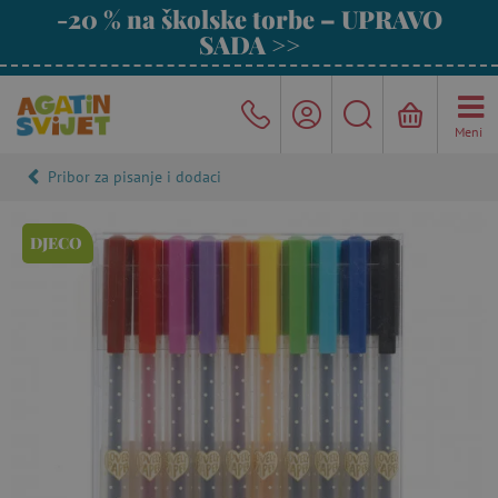
-20 % na školske torbe – UPRAVO
SADA >>
Meni
Pribor za pisanje i dodaci
DJECO