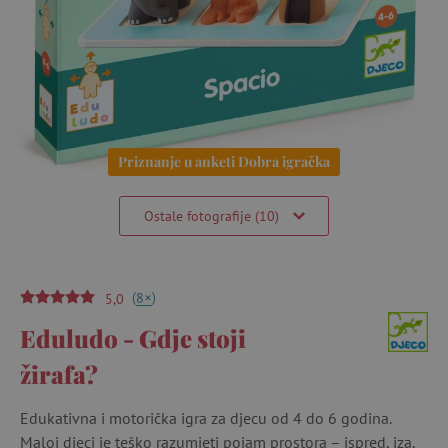
Priznanje u anketi Dobra igračka
Ostale fotografije (10)
(
)
+
8
5,0
Eduludo - Gdje stoji
žirafa?
Edukativna i motorička igra za djecu od 4 do 6 godina.
Maloj djeci je teško razumjeti pojam prostora – ispred, iza,