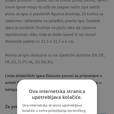
ovom igrom mogu to učiti na zaigran način. Igra sadrži
ploču za igru, 6 plastičnih figurica životinja, 20 kartica sa
zadacima i rješenjima na poleđini, pravila igre. Zadatak
djece je postaviti životinje na ploču tako da ispravno
reproduciraju sliku. Gdje je žirafa Ispred ili iza slona?
Dimenzije paketa su 21,5 x 21,5 x 6 cm.
Pravila za igru dostupna su na sljedećim jezicima: EN, DE,
FR, ES, IT, PT, NL, SV, DA, RU.
Linija didaktičkih igara Eduludo ponosi se priznanjem u
anketi Dobra igračka 2025., gdje je osvojila 2. mjesto u
kategoriji Predškolci 🥈.
Ova internetska stranica
upotrebljava kolačiće.
Ova internetska stranica upotrebljava
Za preuzimanje
kolačiće u svrhe poboljšanja korisničkog