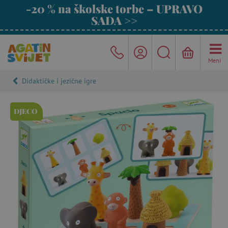
-20 % na školske torbe – UPRAVO
SADA >>
Meni
Didaktičke i jezične igre
DJECO