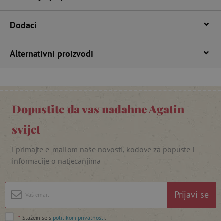
lastVisitedProduct
www.agatinsvijet.hr
Dodaci
_lb_ccc
.agatinsvijet.hr
Alternativni proizvodi
Dopustite da vas nadahne Agatin
svijet
i primajte e-mailom naše novosti, kodove za popuste i
informacije o natjecanjima
featureFlagCheckoutExperimentVariant
www.agatinsvijet.hr
Prijavi se
product_filter_remember
www.agatinsvijet.hr
*
Slažem se s
politikom privatnosti
.