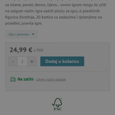
sa strane, pored, desno, lijevo... ovom igrom mogu to učiti
na zaigran način. Igra sadrži ploču za igru, 6 plastičnih
figurica životinja, 20 kartica sa zadacima i rješenjima na
poleđini, pravila igre.
Opis i parametri
24,99 €
s PDV
-
+
Dodaj u košaricu
Na zalihi
Cijene i način dostave