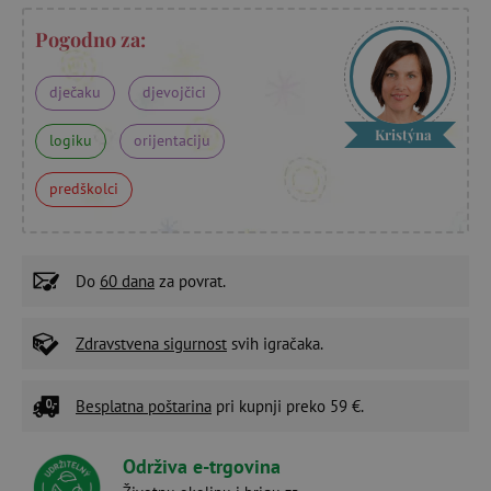
Pogodno za:
dječaku
djevojčici
Kristýna
logiku
orijentaciju
predškolci
Do
60 dana
za povrat.
Zdravstvena sigurnost
svih igračaka.
Besplatna poštarina
pri kupnji preko 59 €.
Održiva e-trgovina