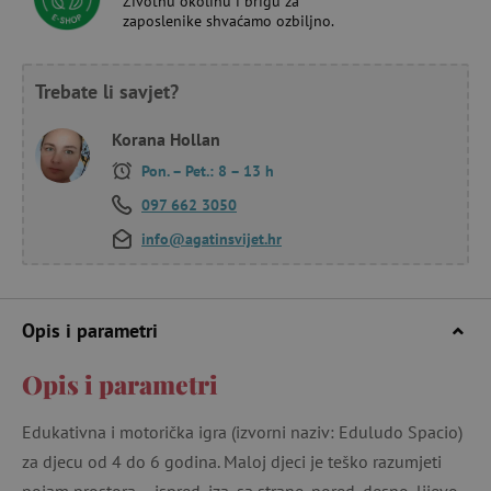
Životnu okolinu i brigu za
zaposlenike shvaćamo ozbiljno.
Trebate li savjet?
Korana Hollan
Pon. – Pet.: 8 – 13 h
097 662 3050
info@agatinsvijet.hr
Opis i parametri
Opis i parametri
Edukativna i motorička igra (izvorni naziv: Eduludo Spacio)
za djecu od 4 do 6 godina. Maloj djeci je teško razumjeti
pojam prostora – ispred, iza, sa strane, pored, desno, lijevo...