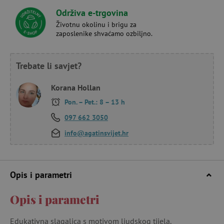
Održiva e-trgovina
Životnu okolinu i brigu za
zaposlenike shvaćamo ozbiljno.
Trebate li savjet?
Korana Hollan
Pon. – Pet.: 8 – 13 h
097 662 3050
info@agatinsvijet.hr
Opis i parametri
Opis i parametri
Edukativna slagalica s motivom ljudskog tijela.