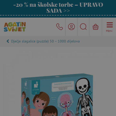
-20 % na školske torbe – UPRAVO
SADA >>
Meni
Dječje slagalice (puzzle) 50 – 1000 dijelova