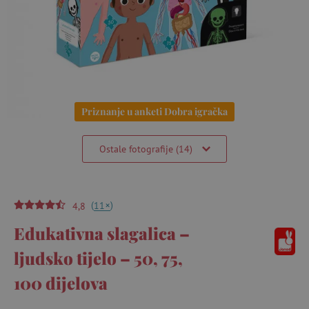
Priznanje u anketi Dobra igračka
Ostale fotografije (14)
(
)
+
11
4,8
Edukativna slagalica –
ljudsko tijelo – 50, 75,
100 dijelova