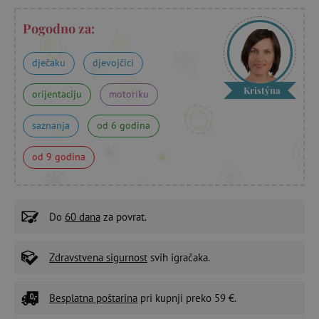
Pogodno za:
dječaku
djevojčici
Kristýna
orijentaciju
motoriku
saznanja
od 6 godina
od 9 godina
Do
60 dana
za povrat.
Zdravstvena sigurnost
svih igračaka.
Besplatna poštarina
pri kupnji preko 59 €.