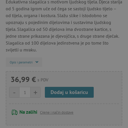
Edukativna slagalica s motivom ljudskog tijela. Djeca starija
od 5 godina igrom uče od čega se sastoji ljudsko tijelo –
od tijela, organa i kostura. Slažu slike i istodobno se
upoznaju s pojedinim dijelovima i sustavima ljudskog
tijela. Slagalica od 50 dijelova ima dvostrane kartice, s
jedne strane prikazana je djevojčica, s druge strane dječak.
Slagalica od 100 dijelova jedinstvena je po tome što
svijetli u mraku.
Opis i parametri
36,99 €
s PDV
-
+
Dodaj u košaricu
Na zalihi
Cijene i način dostave