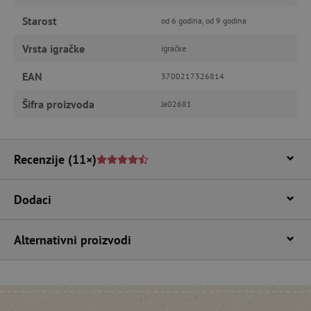
odgovarajuće upotrebljavati bez nužno
potrebnih kolačića.
Starost
od 6 godina, od 9 godina
Pružatelj usluga
/
Ime
Domena
Vrsta igračke
igračke
CookieScriptConsent
CookieScript
EAN
www.agatinsvijet.hr
3700217326814
Šifra proizvoda
Ja02681
Recenzije
(11×)
Dodaci
featureFlagIdentifier
www.agatinsvijet.hr
Googleovu politiku privatnosti
Alternativni proizvodi
lastVisitedProduct
www.agatinsvijet.hr
_lb_ccc
.agatinsvijet.hr