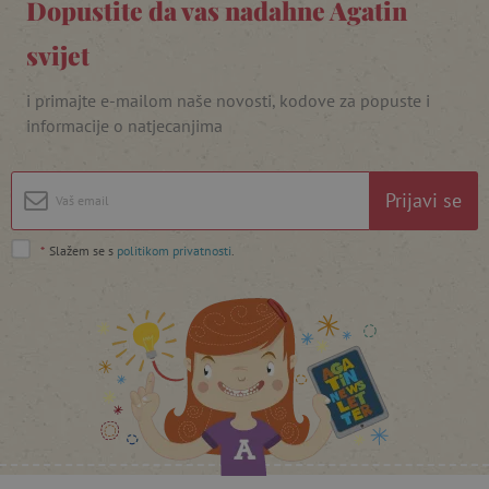
Dopustite da vas nadahne Agatin
svijet
i primajte e-mailom naše novosti, kodove za popuste i
informacije o natjecanjima
Prijavi se
*
Slažem se s
politikom privatnosti
.
featureFlagCheckoutExperimentVariant
www.agatinsvijet.hr
product_filter_remember
www.agatinsvijet.hr
PHPSESSID
PHP.net
www.agatinsvijet.hr