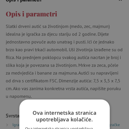
Opis i parametri
Slatki drveni autić sa životinjom (medo, zec, majmun)
idealna je igračka za djecu stariju od 2 godine. Dijete
jednostavno povuče auto unatrag i pusti. Ići će jednako
brzo kao pravi trkaći automobil. Uši životinja izrađene su od
filca. Na prednjem poklopcu svakog autića nacrtan je broj i
slika koja je povezana sa životinjom. Mrkve za zeca, pčele
za medvjedića i banane za majmuna. Autići su napravljeni
od drva s certifikatom FSC. Dimenzije autića: 7,5 x 3,5 x 7,5
cm. Ako vas zanima konkretna vrsta autića, napišite poruku
u napomenu.
Ova internetska stranica
Svrstano u kategorije
upotrebljava kolačiće.
Igračke prema vrsti
Drvene igračke
Drvene igračke
Ova internetska stranica upotrebljava