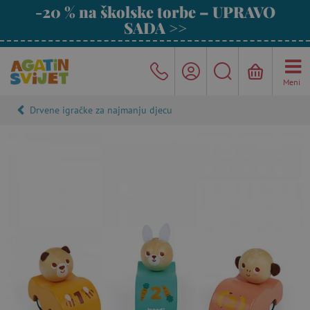
-20 % na školske torbe – UPRAVO
SADA >>
Meni
Drvene igračke za najmanju djecu