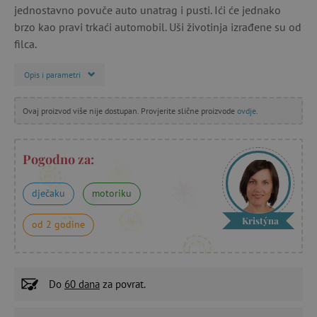
jednostavno povuče auto unatrag i pusti. Ići će jednako
brzo kao pravi trkaći automobil. Uši životinja izrađene su od
filca.
Opis i parametri
Ovaj proizvod više nije dostupan. Provjerite slične proizvode
ovdje
.
Pogodno za:
dječaku
motoriku
Kristýna
od 2 godine
Do
60 dana
za povrat.