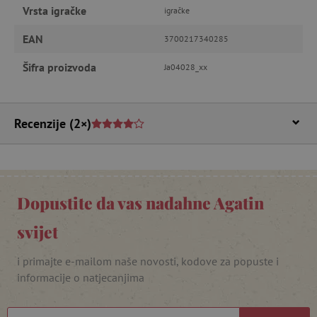
Nužno potrebni kolačići
Izvedba
Vrsta igračke
igračke
Ciljanost
Funkcionalnost
EAN
3700217340285
Nužno potrebni kolačići omogućavaju osnovnu
funkcionalnost internetske stranice, kao što su
Šifra proizvoda
Ja04028_xx
npr. upis korisnika na stranici te uređivanje
računa. Internetsku stranicu ne možete
odgovarajuće upotrebljavati bez nužno
potrebnih kolačića.
Recenzije
(2×)
Pružatelj usluga
/
Ime
Domena
CookieScriptConsent
CookieScript
www.agatinsvijet.hr
Dopustite da vas nadahne Agatin
svijet
i primajte e-mailom naše novosti, kodove za popuste i
informacije o natjecanjima