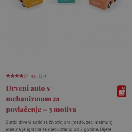
(
)
+
2
4,0
Drveni auto s
mehanizmom za
povlačenje – 3 motiva
Slatki drveni autić sa životinjom (medo, zec, majmun)
idealna je igračka za djecu stariju od 2 godine. Dijete