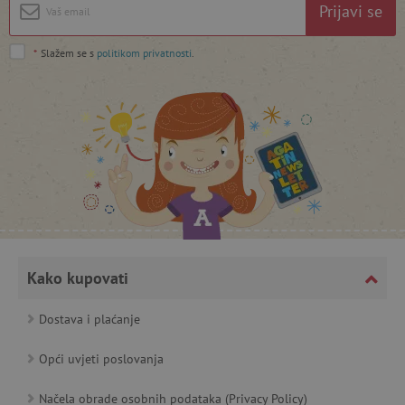
Prijavi se
featureFlagIdentifier
www.agatinsvijet.hr
Googleovu politiku privatnosti
*
Slažem se s
politikom privatnosti
.
lastVisitedProduct
www.agatinsvijet.hr
_lb_ccc
.agatinsvijet.hr
Kako kupovati
Dostava i plaćanje
featureFlagCheckoutExperimentVariant
www.agatinsvijet.hr
Opći uvjeti poslovanja
product_filter_remember
www.agatinsvijet.hr
Načela obrade osobnih podataka (Privacy Policy)