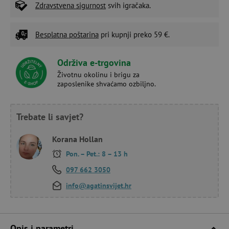
Zdravstvena sigurnost
svih igračaka.
Besplatna poštarina
pri kupnji preko 59 €.
Održiva e-trgovina
Životnu okolinu i brigu za
zaposlenike shvaćamo ozbiljno.
Trebate li savjet?
Korana Hollan
Pon. – Pet.: 8 – 13 h
097 662 3050
info@agatinsvijet.hr
Opis i parametri