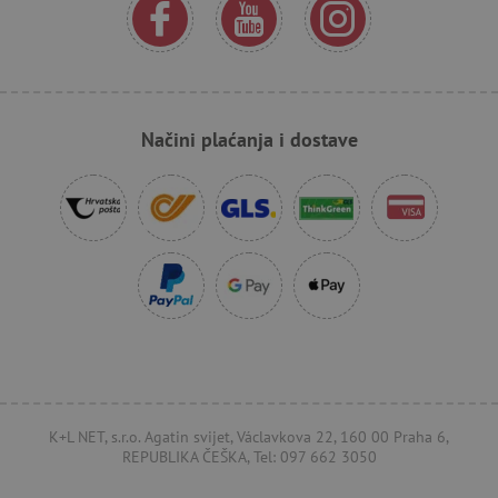
Pružatelj
Ime
usluga
/
Istek
Opis
Domena
Pružatelj usluga
/
Ime
Istek
Opis
Domena
Pružatelj usluga
/
Ime
Is
MSPTC
1
Ovaj se kolačić
Microsoft
Domena
godinu
koristi za
.bing.com
_ga
1
Kolačić za
Google LLC
praćenje
godinu
mjerenje
.agatinsvijet.hr
smc_dyn_item
.agatinsvijet.hr
Se
angažmana
1
posjećenosti
Načini plaćanja i dostave
korisnika i
mjesec
u google
smc_dyn_item_code
.agatinsvijet.hr
Se
interakcije s
analytics
web-mjestom
servisu.
smc_viewed_items
.agatinsvijet.hr
Se
kako bi se
poboljšalo
_sp_ses.e0c4
www.agatinsvijet.hr
30
_uetvid
Microsoft
korisničko
minuta
go
Corporation
iskustvo i
.agatinsvijet.hr
funkcionalnost
_sp_id.e0c4
www.agatinsvijet.hr
1
web-mjesta.
godinu
Može
1
prikupljati
mjesec
informacije o
tome kako
_ga_V213KSJBP2
.agatinsvijet.hr
1
Ovaj kolačić
korisnici
godinu
Google
navigiraju i
1
Analytics
koriste
mjesec
koristi za
stranicu,
održavanje
pomažući u
stanja sesije.
FPID
.agatinsvijet.hr
prepoznavanju
go
K+L NET, s.r.o. Agatin svijet, Václavkova 22, 160 00 Praha 6,
preferencija i
poboljšanju
REPUBLIKA ČEŠKA, Tel: 097 662 3050
mj
pružanja
usluga.