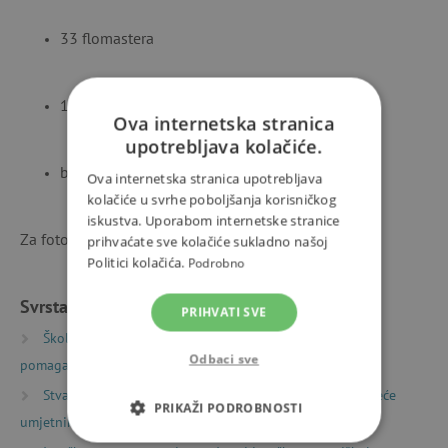
33 flomastera
10 spojnih kopči
Ova internetska stranica
upotrebljava kolačiće.
brošuru s kreativnim idejama
Ova internetska stranica upotrebljava
kolačiće u svrhe poboljšanja korisničkog
iskustva. Uporabom internetske stranice
Za fotografije zahvaljujemo @just.mom.life.
prihvaćate sve kolačiće sukladno našoj
Politici kolačića.
Podrobno
Svrstano u kategorije
PRIHVATI SVE
Školske torbe i ruksaci
Školski pribor i nastavna
Odbaci sve
pomagala
Likovni pribor i setovi
Stvaranje
Likovni pribor
Likovni pribor za veće
PRIKAŽI PODROBNOSTI
umjetnike