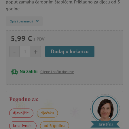
poput zamaha čarobnim štapićem. Prikladno za djecu od 3
godine.
Opis i parametri
5,99 €
s PDV
-
+
Dodaj u košaricu
Na zalihi
Cijene i način dostave
Pogodno za:
djevojčici
dječaku
Kristýna
kreativnost
od 6 godina