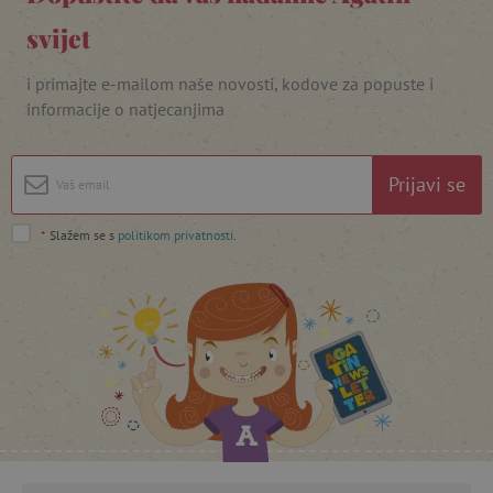
svijet
i primajte e-mailom naše novosti, kodove za popuste i
informacije o natjecanjima
featureFlagIdentifier
www.agatinsvijet.hr
Googleovu politiku privatnosti
lastVisitedProduct
www.agatinsvijet.hr
Prijavi se
*
Slažem se s
_lb_ccc
politikom privatnosti
.
.agatinsvijet.hr