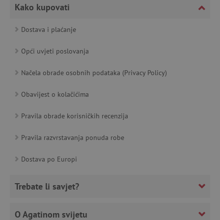
Kako kupovati
featureFlagCheckoutExperimentVariant
www.agatinsvijet.hr
Dostava i plaćanje
product_filter_remember
www.agatinsvijet.hr
Opći uvjeti poslovanja
PHPSESSID
PHP.net
www.agatinsvijet.hr
Načela obrade osobnih podataka (Privacy Policy)
Obavijest o kolačićima
_lb
.agatinsvijet.hr
Pravila obrade korisničkih recenzija
Pravila razvrstavanja ponuda robe
Dostava po Europi
__cf_bm
Cloudflare Inc.
.onesignal.com
Trebate li savjet?
O Agatinom svijetu