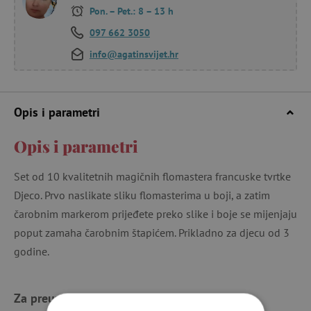
Pon. – Pet.: 8 – 13 h
097 662 3050
info@agatinsvijet.hr
Opis i parametri
Opis i parametri
Set od 10 kvalitetnih magičnih flomastera francuske tvrtke
Djeco. Prvo naslikate sliku flomasterima u boji, a zatim
čarobnim markerom prijeđete preko slike i boje se mijenjaju
poput zamaha čarobnim štapićem. Prikladno za djecu od 3
godine.
Za preuzimanje