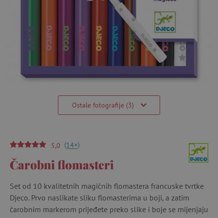
Ostale fotografije (3)
(
)
+
14
5,0
Čarobni flomasteri
Set od 10 kvalitetnih magičnih flomastera francuske tvrtke
Djeco. Prvo naslikate sliku flomasterima u boji, a zatim
čarobnim markerom prijeđete preko slike i boje se mijenjaju