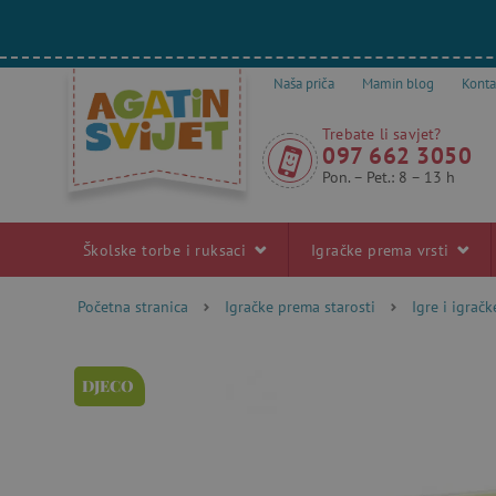
Naša priča
Mamin blog
Konta
Trebate li savjet?
097 662 3050
Pon. – Pet.: 8 – 13 h
Školske torbe i ruksaci
Igračke prema vrsti
Početna stranica
Igračke prema starosti
Igre i igrač
DJECO