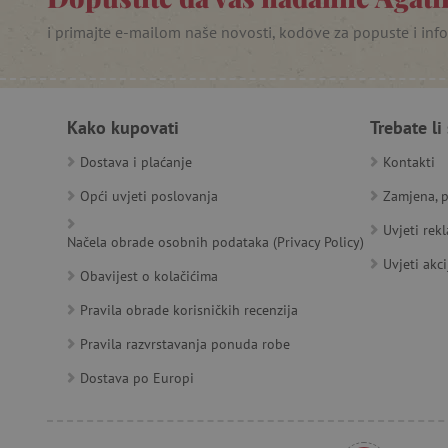
_lb
i primajte e-mailom naše novosti, kodove za popuste i inf
__cf_bm
__cf_bm
Kako kupovati
Trebate li
Dostava i plaćanje
Kontakti
Opći uvjeti poslovanja
Zamjena, p
Ime
Pružatelj
Pružat
Ime
usluga
/
Is
Uvjeti rek
Ime
_ga
Googl
Načela obrade osobnih podataka (Privacy Policy)
Domena
.agatin
Uvjeti akci
smc_dyn_item
MSPTC
Microsoft
Obavijest o kolačićima
_sp_ses.e0c4
www.ag
go
.bing.com
smc_dyn_item_code
Pravila obrade korisničkih recenzija
_sp_id.e0c4
www.ag
smc_viewed_items
_ga_V213KSJBP2
.agatin
Pravila razvrstavanja ponuda robe
_uetvid
Dostava po Europi
FPID