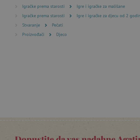
Nužno potrebni kolačići omo
Igračke prema starosti
Igre i igračke za mališane
računa. Internetsku stranic
Igračke prema starosti
Igre i igračke za djecu od 2 godi
Ime
Stvaranje
Pečati
CookieScriptConsent
Proizvođači
Djeco
featureFlagIdentifier
lastVisitedProduct
Googleovu politiku
_lb_ccc
featureFlagCheckoutExpe
product_filter_remember
PHPSESSID
Dopustite da vas nadahne Agatin