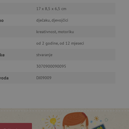
a stranici te uređivanje
17 x 8,5 x 6,5 cm
no
dječaku, djevojčici
ić za pamćenje preferencija
kreativnost, motoriku
ner kolačića Cookie-
funkcioniranje.
od 2 godine, od 12 mjeseci
čke
stvaranje
3070900090095
anje pristanka korisnika na
zvoda
DJ09009
i za osiguranje usklađenosti
je pristanka za određene
isti za održavanje