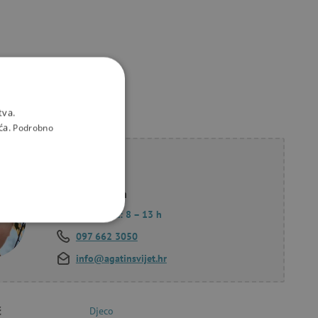
tva.
ća.
Podrobno
li savjet?
Korana Hollan
Pon. – Pet.: 8 – 13 h
KCIONALNOST
097 662 3050
info@agatinsvijet.hr
č
Djeco