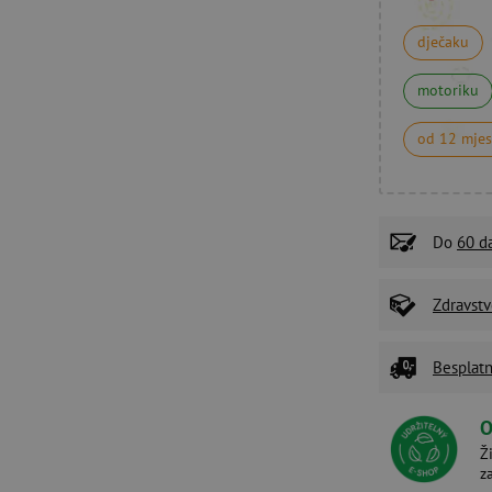
dječaku
motoriku
od 12 mjes
Do
60 d
Zdravstv
Besplatn
O
Ž
z