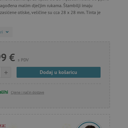
lagođena malim dječjim rukama. Štambilji imaju
 zasićene otiske, veličine su cca 28 x 28 mm. Tinta je
ri
99 €
s PDV
+
Dodaj u košaricu
alihi
Cijene i način dostave
za: