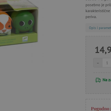
posebno je pri
karakteristične
periva.
Opis i paramet
14,
-
Na z
Pogodno 