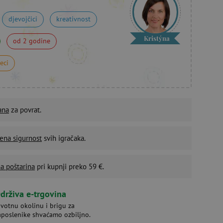
djevojčici
kreativnost
Kristýna
od 2 godine
eci
ana
za povrat.
ena sigurnost
svih igračaka.
a poštarina
pri kupnji preko 59 €.
drživa e-trgovina
ivotnu okolinu i brigu za
aposlenike shvaćamo ozbiljno.