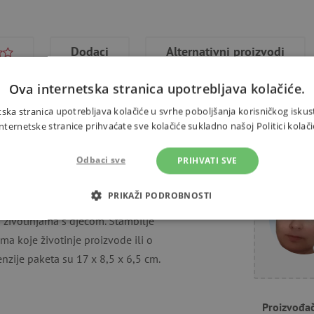
Dodaci
Alternativni proizvodi
Ova internetska stranica upotrebljava kolačiće.
ska stranica upotrebljava kolačiće u svrhe poboljšanja korisničkog iskus
ernetske stranice prihvaćate sve kolačiće sukladno našoj Politici kolači
čka od pjene posebno je
Trebate 
Odbaci sve
PRIHVATI SVE
stične zasićene otiske, veličine
iša i žabu.
PRIKAŽI PODROBNOSTI
o životinjama s djecom. Štambilje
OTREBNI KOLAČIĆI
IZVEDBA
CILJANOST
FUN
ma koje životinje proizvode ili o
nzije paketa su 17 x 8,5 x 6,5 cm.
Nužno potrebni kolačići
Izvedba
Ciljanost
Funkcionalnost
Proizvođa