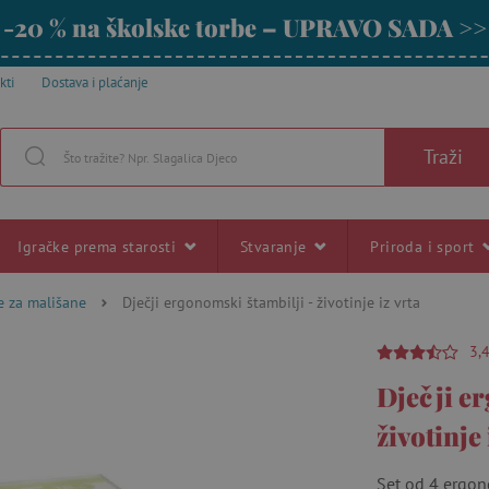
-20 % na školske torbe – UPRAVO SADA >>
kti
Dostava i plaćanje
Traži
Igračke prema starosti
Stvaranje
Priroda i sport
ke za mališane
Dječji ergonomski štambilji - životinje iz vrta
3,
Dječji e
životinje 
Set od 4 ergon