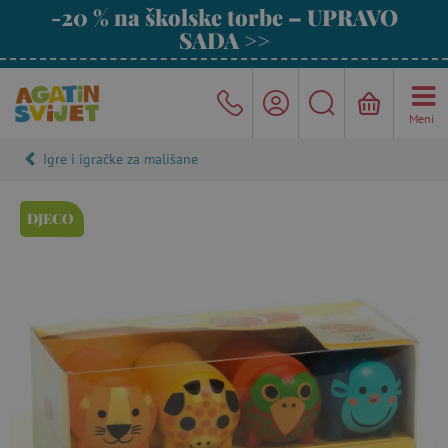
-20 % na školske torbe – UPRAVO
SADA >>
Meni
Igre i igračke za mališane
DJECO