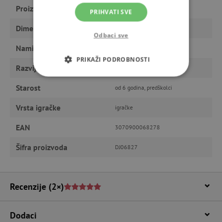
Proizvođač
Djeco
PRIHVATI SVE
Dimenzije
8 x 11 x 5,7 cm
Odbaci sve
Namijenjeno
dječaku
PRIKAŽI PODROBNOSTI
Razvija
motoriku, maštu
NUŽNO POTREBNI KOLAČIĆI
Starost
od 6 godina, predškolci
IZVEDBA
CILJANOST
Vrsta igračke
igračke
EAN
FUNKCIONALNOST
3070900068278
Šifra proizvoda
DJ06827
Nužno potrebni kolačići
Izvedba
Recenzije
(2×)
Ciljanost
Funkcionalnost
Nužno potrebni kolačići omogućavaju osnovnu
Dodaci
funkcionalnost internetske stranice, kao što su