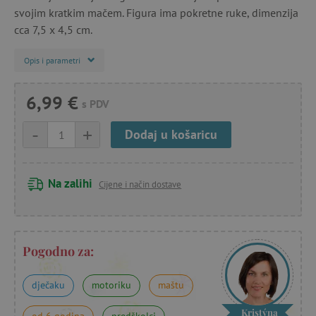
svojim kratkim mačem. Figura ima pokretne ruke, dimenzija
cca 7,5 x 4,5 cm.
Opis i parametri
6,99 €
s PDV
-
+
Dodaj u košaricu
Na zalihi
Cijene i način dostave
Pogodno za:
dječaku
motoriku
maštu
Kristýna
od 6 godina
predškolci