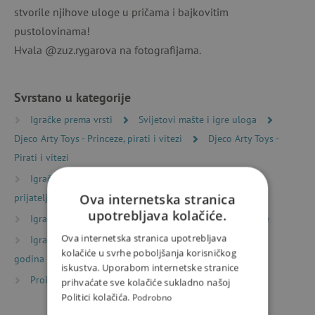
stvorile njihove uloge u pričama i bajkovitim
pustolovinama!
Hvala @zuz.rygarova na fotografijama.
Svrstano u kategorije
Igračke prema vrsti
Svijetovi mašte i igre uloga
Djeco Arty Toys - Princeze, pirati i vitezi
Djeco Arty Toys -
Pirati i vitezi
Igračke prema vrsti
Sitni pokloni
Darovi za
prijatelje
Ova internetska stranica
upotrebljava kolačiće.
Igračke prema starosti
Igre i igračke za predškolce
Ova internetska stranica upotrebljava
Igračke prema starosti
Igre i igračke za djecu od 6
kolačiće u svrhe poboljšanja korisničkog
godina
iskustva. Uporabom internetske stranice
Proizvođači
Djeco
prihvaćate sve kolačiće sukladno našoj
Politici kolačića.
Podrobno