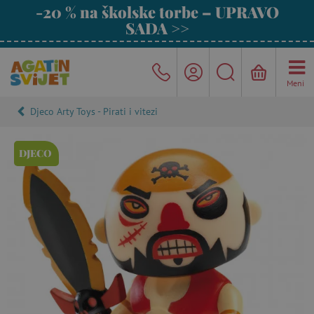
-20 % na školske torbe – UPRAVO
SADA >>
Meni
Djeco Arty Toys - Pirati i vitezi
DJECO