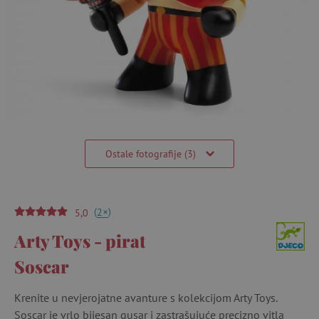
Ostale fotografije (3)
(
)
+
2
5,0
Arty Toys - pirat
Soscar
Krenite u nevjerojatne avanture s kolekcijom Arty Toys.
Soscar je vrlo bijesan gusar i zastrašujuće precizno vitla