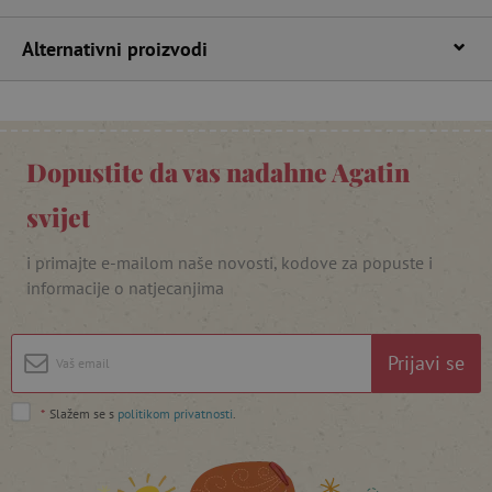
npr. upis korisnika na stranici te uređivanje
računa. Internetsku stranicu ne možete
odgovarajuće upotrebljavati bez nužno
Alternativni proizvodi
potrebnih kolačića.
Pružatelj usluga
/
Ime
Domena
CookieScriptConsent
CookieScript
www.agatinsvijet.hr
Dopustite da vas nadahne Agatin
svijet
i primajte e-mailom naše novosti, kodove za popuste i
informacije o natjecanjima
Prijavi se
featureFlagIdentifier
www.agatinsvijet.hr
Googleovu politiku privatnosti
*
Slažem se s
politikom privatnosti
.
lastVisitedProduct
www.agatinsvijet.hr