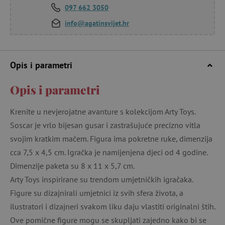
097 662 3050
info@agatinsvijet.hr
Opis i parametri
Opis i parametri
Krenite u nevjerojatne avanture s kolekcijom Arty Toys.
Soscar je vrlo bijesan gusar i zastrašujuće precizno vitla
svojim kratkim mačem. Figura ima pokretne ruke, dimenzija
cca 7,5 x 4,5 cm. Igračka je namijenjena djeci od 4 godine.
Dimenzije paketa su 8 x 11 x 5,7 cm.
Arty Toys inspirirane su trendom umjetničkih igračaka.
Figure su dizajnirali umjetnici iz svih sfera života, a
ilustratori i dizajneri svakom liku daju vlastiti originalni štih.
Ove pomične figure mogu se skupljati zajedno kako bi se