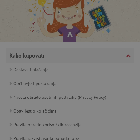
_lb_ccc
.agatinsvijet.hr
Kako kupovati
Dostava i plaćanje
Opći uvjeti poslovanja
featureFlagCheckoutExperimentVariant
www.agatinsvijet.hr
Načela obrade osobnih podataka (Privacy Policy)
product_filter_remember
www.agatinsvijet.hr
Obavijest o kolačićima
PHPSESSID
PHP.net
www.agatinsvijet.hr
Pravila obrade korisničkih recenzija
Pravila razvrstavanja ponuda robe