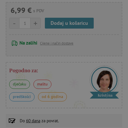
6,99 €
s PDV
-
+
Dodaj u košaricu
Na zalihi
Cijene i način dostave
Pogodno za:
dječaku
maštu
Kristýna
predškolci
od 6 godina
Do
60 dana
za povrat.