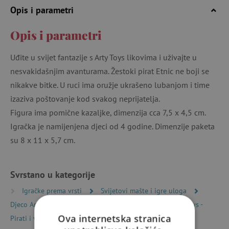
Opis i parametri
Opis i parametri
Uđite u svijet fantazije s Arty Toys likovima i uživajte u
nesvakidašnjim avanturama. Žestoki pirat Etnic ne boji se
nikakve bitke. U ruci ima oružje ukrašeno lubanjom i time
izaziva poštovanje kod svakog neprijatelja.
Figura ima pomične kazaljke, dimenzija cca 7,5 x 4,5 cm.
Igračka je namijenjena djeci od 4 godine. Dimenzije paketa
su 8 x 11 x 5,7 cm.
Svrstano u kategorije
Igračke prema vrsti
Svijetovi mašte i igre uloga
Djeco Arty Toys - Princeze, pirati i vitezi
Djeco Arty Toys -
Ova internetska stranica
Pirati i vitezi