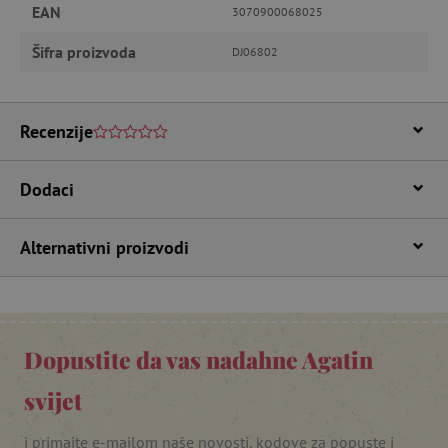
EAN
3070900068025
Nužno potrebni kolačići
Izvedba
Šifra proizvoda
DJ06802
Ciljanost
Funkcionalnost
Nužno potrebni kolačići omogućavaju osnovnu
Recenzije
funkcionalnost internetske stranice, kao što su
npr. upis korisnika na stranici te uređivanje
računa. Internetsku stranicu ne možete
odgovarajuće upotrebljavati bez nužno
Dodaci
potrebnih kolačića.
Pružatelj usluga
/
Ime
Domena
Alternativni proizvodi
CookieScriptConsent
CookieScript
www.agatinsvijet.hr
Dopustite da vas nadahne Agatin
svijet
i primajte e-mailom naše novosti, kodove za popuste i