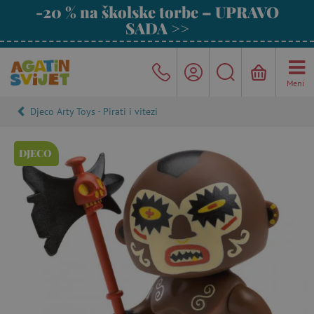
-20 % na školske torbe – UPRAVO
SADA >>
Meni
Djeco Arty Toys - Pirati i vitezi
DJECO