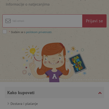
informacije o natjecanjima
featureFlagIdentifier
www.agatinsvijet.hr
Googleovu politiku privatnosti
Prijavi se
lastVisitedProduct
www.agatinsvijet.hr
*
Slažem se s
politikom privatnosti
.
_lb_ccc
.agatinsvijet.hr
Kako kupovati
Dostava i plaćanje
featureFlagCheckoutExperimentVariant
www.agatinsvijet.hr