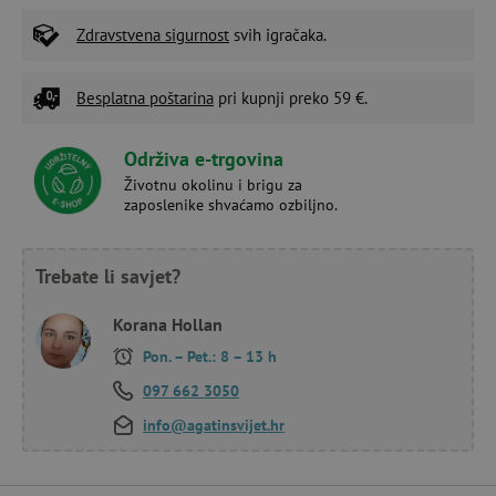
Zdravstvena sigurnost
svih igračaka.
Besplatna poštarina
pri kupnji preko 59 €.
Održiva e-trgovina
Životnu okolinu i brigu za
zaposlenike shvaćamo ozbiljno.
Trebate li savjet?
Korana Hollan
Pon. – Pet.: 8 – 13 h
097 662 3050
info@agatinsvijet.hr