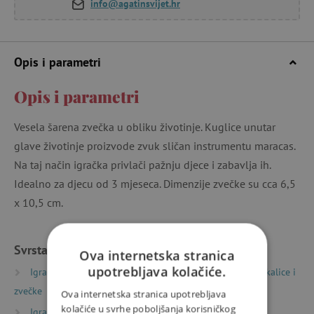
info@agatinsvijet.hr
Opis i parametri
Opis i parametri
Vesela šarena zvečka u obliku životinje. Kuglice unutar
glave životinje proizvode zvuk sličan instrumentu maracas.
Na taj način igračka privlači pažnju djece i zabavlja ih.
Idealno za djecu od 3 mjeseca. Dimenzije zvečke su cca 6,5 ​​
x 10,5 cm.
Svrstano u kategorije
Ova internetska stranica
upotrebljava kolačiće.
Igračke prema vrsti
Potrepštine za bebe
Grickalice i
zvečke
Ova internetska stranica upotrebljava
kolačiće u svrhe poboljšanja korisničkog
Igračke prema starosti
Igračke i oprema za bebe