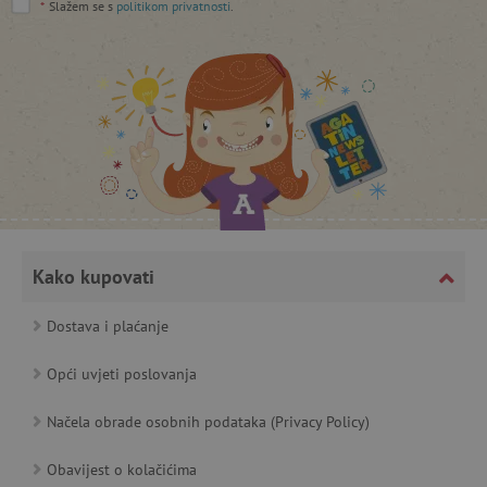
Googleovu politiku privatnosti
*
Slažem se s
politikom privatnosti
.
lastVisitedProduct
www.agatinsvijet.hr
_lb_ccc
.agatinsvijet.hr
Kako kupovati
Dostava i plaćanje
Opći uvjeti poslovanja
featureFlagCheckoutExperimentVariant
www.agatinsvijet.hr
Načela obrade osobnih podataka (Privacy Policy)
product_filter_remember
www.agatinsvijet.hr
Obavijest o kolačićima