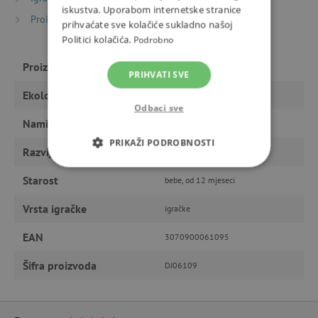
iskustva. Uporabom internetske stranice
Proizvođači
Djeco
prihvaćate sve kolačiće sukladno našoj
Politici kolačića.
Podrobno
Proizvođač
Djeco
PRIHVATI SVE
Ekološki proizvod
da
Odbaci sve
Namijenjeno
dječaku, djevojčici
PRIKAŽI PODROBNOSTI
Razvija
osjetila, motoriku
NUŽNO POTREBNI KOLAČIĆI
Starost
bebe, od 12 mjeseci
IZVEDBA
CILJANOST
Vrsta igračke
igračke
EAN
3070900061095
FUNKCIONALNOST
Šifra proizvoda
DJ06109
Nužno potrebni kolačići
Izvedba