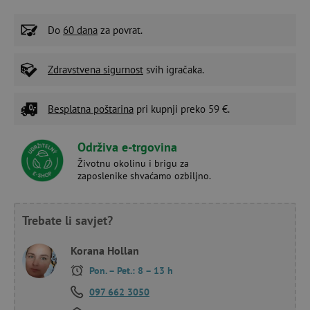
Do
60 dana
za povrat.
Zdravstvena sigurnost
svih igračaka.
Besplatna poštarina
pri kupnji preko 59 €.
Održiva e-trgovina
Životnu okolinu i brigu za
zaposlenike shvaćamo ozbiljno.
Trebate li savjet?
Korana Hollan
Pon. – Pet.: 8 – 13 h
097 662 3050