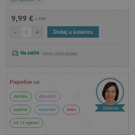
Opis i parametri
9,99 €
s PDV
-
+
Dodaj u košaricu
Na zalihi
Cijene i način dostave
Pogodno za:
dječaku
djevojčici
Kristýna
osjetila
motoriku
bebe
od 12 mjeseci