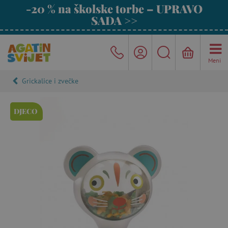
-20 % na školske torbe – UPRAVO
SADA >>
Meni
Grickalice i zvečke
DJECO