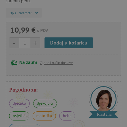
šarenih perli.
Opis i parametri
10,99 €
s PDV
-
+
Dodaj u košaricu
Na zalihi
Cijene i način dostave
Pogodno za:
dječaku
djevojčici
Kristýna
osjetila
motoriku
bebe