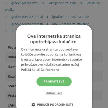
Igračke prema vrsti
Potrepštine za bebe
Grickalice i
zvečke
Igračke prema starosti
Igračke i oprema za bebe
Igračke prema starosti
Igre i igračke za mališane
Proizvođači
Djeco
Ova internetska stranica
upotrebljava kolačiće.
Proizvođač
Djeco
Ova internetska stranica upotrebljava
kolačiće u svrhe poboljšanja korisničkog
Dimenzije
4,7 x 9,7 cm
iskustva. Uporabom internetske stranice
prihvaćate sve kolačiće sukladno našoj
Namijenjeno
dječaku, djevojčici
Politici kolačića.
Podrobno
Razvija
osjetila, motoriku
PRIHVATI SVE
Starost
bebe, od 12 mjeseci
Odbaci sve
Vrsta igračke
igračke
PRIKAŽI PODROBNOSTI
EAN
3070900064652