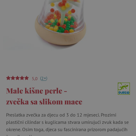
(
)
+
2
5,0
Male kišne perle -
zvečka sa slikom mace
Preslatka zvečka za djecu od 3 do 12 mjeseci. Prozirni
plastični cilindar s kuglicama stvara umirujući zvuk kada se
okrene. Osim toga, djeca su fascinirana prizorom padajućih