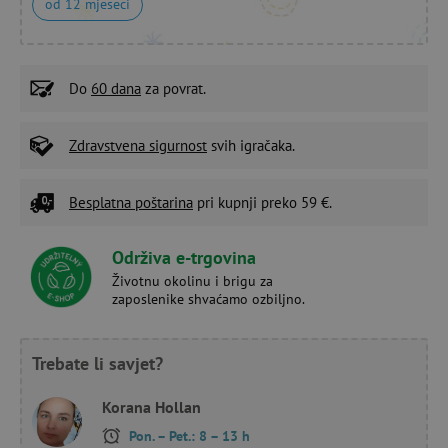
od 12 mjeseci
Do
60 dana
za povrat.
Zdravstvena sigurnost
svih igračaka.
Besplatna poštarina
pri kupnji preko 59 €.
Održiva e-trgovina
Životnu okolinu i brigu za
zaposlenike shvaćamo ozbiljno.
Trebate li savjet?
Korana Hollan
Pon. – Pet.: 8 – 13 h