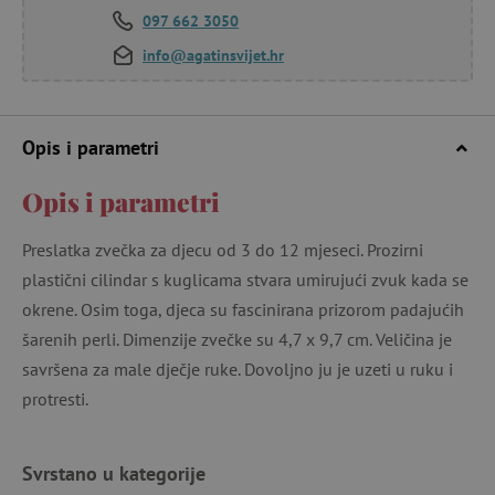
097 662 3050
info@agatinsvijet.hr
Opis i parametri
Opis i parametri
Preslatka zvečka za djecu od 3 do 12 mjeseci. Prozirni
plastični cilindar s kuglicama stvara umirujući zvuk kada se
okrene. Osim toga, djeca su fascinirana prizorom padajućih
šarenih perli. Dimenzije zvečke su 4,7 x 9,7 cm. Veličina je
savršena za male dječje ruke. Dovoljno ju je uzeti u ruku i
protresti.
Svrstano u kategorije