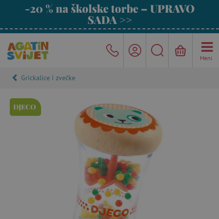
-20 % na školske torbe – UPRAVO
SADA >>
Meni
Grickalice i zvečke
DJECO