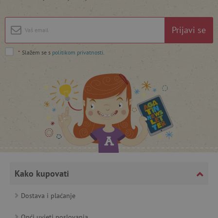
www.agatinsvijet.hr
Prijavi se
*
Slažem se s
politikom privatnosti
.
featureFlagIdentifier
www.agatinsvijet.hr
Googleovu politiku privatnosti
lastVisitedProduct
www.agatinsvijet.hr
_lb_ccc
.agatinsvijet.hr
Kako kupovati
Dostava i plaćanje
Opći uvjeti poslovanja