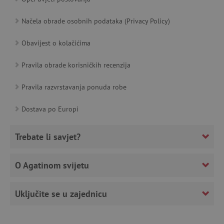
Načela obrade osobnih podataka (Privacy Policy)
Obavijest o kolačićima
Pravila obrade korisničkih recenzija
featureFlagCheckoutExperimentVariant
www.agatinsvijet.hr
Pravila razvrstavanja ponuda robe
product_filter_remember
www.agatinsvijet.hr
Dostava po Europi
PHPSESSID
PHP.net
www.agatinsvijet.hr
Trebate li savjet?
O Agatinom svijetu
_lb
.agatinsvijet.hr
Uključite se u zajednicu