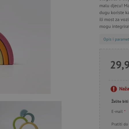
malu djecu! Mal
dugu koriste ka
ili most za vozi
mogu integrirat
Opis i paramet
29,
Naža
Želite bi
E-mail
*
Pratiti do