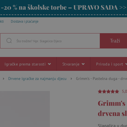
-20 % na školske torbe – UPRAVO SADA >>
kti
Dostava i plaćanje
Traži
Igračke prema starosti
Stvaranje
Priroda i sport
Drvene igračke za najmanju djecu
Grimm's - Pastelna duga - drv
5,
Grimm's 
drvena s
Slagalica u dug