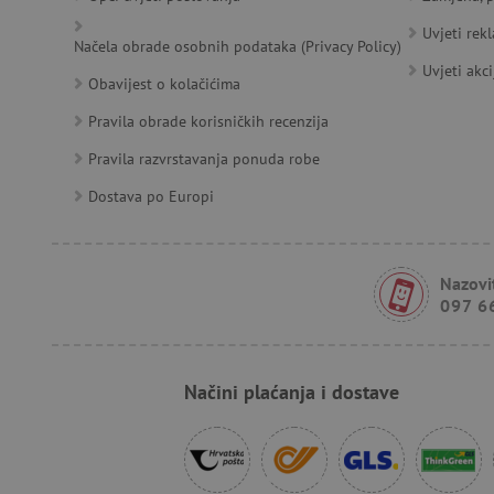
smc_viewed_items
_ga_V213KSJBP2
.agatin
Uvjeti rek
_uetvid
Načela obrade osobnih podataka (Privacy Policy)
Uvjeti akci
Obavijest o kolačićima
FPID
Pravila obrade korisničkih recenzija
Pravila razvrstavanja ponuda robe
tfpsi
Dostava po Europi
receive-cookie-deprecatio
Nazovit
097 6
_pin_unauth
test_cookie
Načini plaćanja i dostave
IDE
cto_bundle