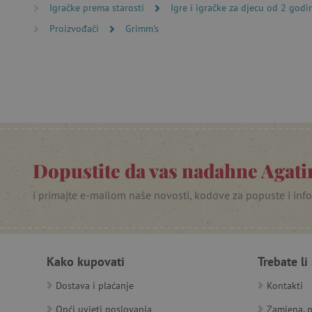
Igračke prema starosti
Igre i igračke za djecu od 2 godi
featureFlagCheckoutExpe
Proizvođači
Grimm's
product_filter_remember
PHPSESSID
_lb
__cf_bm
__cf_bm
Dopustite da vas nadahne Agatin
i primajte e-mailom naše novosti, kodove za popuste i inf
Ime
Pružatelj
Pružat
Ime
usluga
/
Is
Ime
_ga
Googl
Domena
Kako kupovati
Trebate li
.agatin
smc_dyn_item
MSPTC
Microsoft
_sp_ses.e0c4
www.ag
Dostava i plaćanje
Kontakti
go
.bing.com
smc_dyn_item_code
_sp_id.e0c4
www.ag
Opći uvjeti poslovanja
Zamjena, p