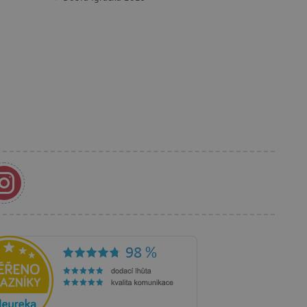
održavanje stanja sesije.
 Ads i kolačić je za
s korisnikom koji je već
anja i preferencija
anije iskustvo.
rakcija i angažmana
oljšalo korisničko
 vlasniku web stranice da
rihvaća i da osigura
im web standardima i
a i prepoznaje korisnika.
 je u vlasništvu Googlea)
ik posjetitelja web stranice
ži za prikazivanje
eg oglašavanja.