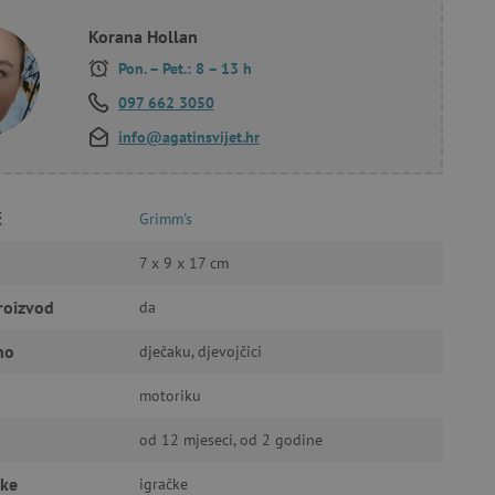
Korana Hollan
Pon. – Pet.: 8 – 13 h
097 662 3050
info@agatinsvijet.hr
a stranici te uređivanje
č
Grimm's
ić za pamćenje preferencija
ner kolačića Cookie-
7 x 9 x 17 cm
funkcioniranje.
roizvod
da
no
dječaku, djevojčici
motoriku
anje pristanka korisnika na
od 12 mjeseci, od 2 godine
i za osiguranje usklađenosti
je pristanka za određene
čke
igračke