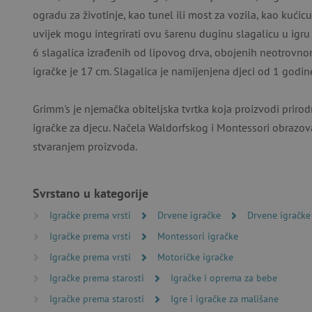
ogradu za životinje, kao tunel ili most za vozila, kao kućicu
uvijek mogu integrirati ovu šarenu duginu slagalicu u igru 
6 slagalica izrađenih od lipovog drva, obojenih neotrovn
igračke je 17 cm. Slagalica je namijenjena djeci od 1 godin
Nužno potrebni kolačići omo
računa. Internetsku stranic
Grimm's je njemačka obiteljska tvrtka koja proizvodi prirod
igračke za djecu. Načela Waldorfskog i Montessori obrazov
Ime
stvaranjem proizvoda.
CookieScriptConsent
Svrstano u kategorije
featureFlagIdentifier
Igračke prema vrsti
Drvene igračke
Drvene igračke
lastVisitedProduct
Igračke prema vrsti
Montessori igračke
Googleovu politiku
Igračke prema vrsti
Motoričke igračke
_lb_ccc
Igračke prema starosti
Igračke i oprema za bebe
Igračke prema starosti
Igre i igračke za mališane