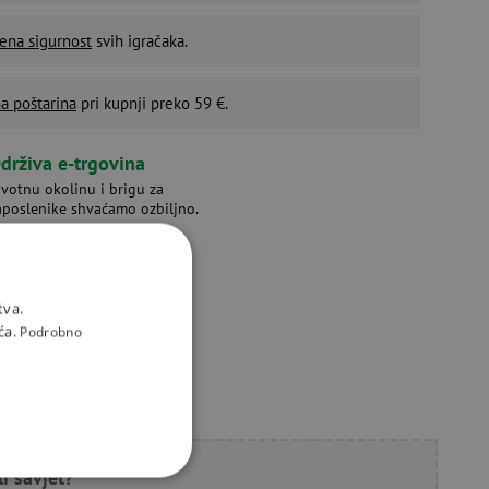
ena sigurnost
svih igračaka.
a poštarina
pri kupnji preko 59 €.
drživa e-trgovina
ivotnu okolinu i brigu za
aposlenike shvaćamo ozbiljno.
tva.
ća.
Podrobno
li savjet?
KCIONALNOST