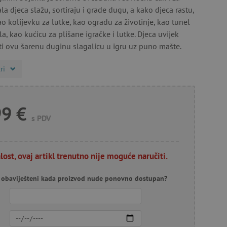
a djeca slažu, sortiraju i grade dugu, a kako djeca rastu,
o kolijevku za lutke, kao ogradu za životinje, kao tunel
la, kao kućicu za plišane igračke i lutke. Djeca uvijek
i ovu šarenu duginu slagalicu u igru ​​uz puno mašte.
ri
99 €
s PDV
lost, ovaj artikl trenutno nije moguće naručiti.
ti obaviješteni kada proizvod nude ponovno dostupan?