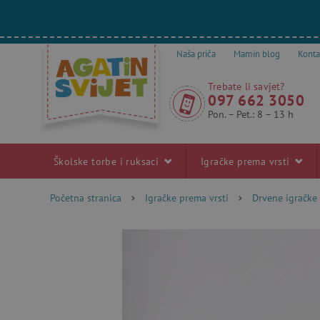
Naša priča
Mamin blog
Konta
Trebate li savjet?
097 662 3050
Pon. – Pet.: 8 – 13 h
Školske torbe i ruksaci
Igračke prema vrsti
Početna stranica
Igračke prema vrsti
Drvene igračke