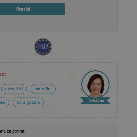
Pratiti
za:
djevojčici
motoriku
Kristýna
eci
od 2 godine
ana
za povrat.