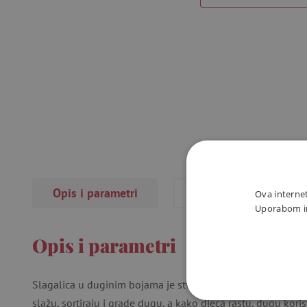
Opis i parametri
Recenzije
(1×)
Ova internet
Uporabom int
Opis i parametri
Slagalica u duginim bojama je stvarno svestrana i savršena
slažu, sortiraju i grade dugu, a kako djeca rastu, dugu kori
NUŽNO P