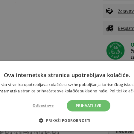
Zdravstv
Besplatn
O
Ž
z
Ova internetska stranica upotrebljava kolačiće.
Dodaci
Alternativni proizvodi
ska stranica upotrebljava kolačiće u svrhe poboljšanja korisničkog iskus
ernetske stranice prihvaćate sve kolačiće sukladno našoj Politici kolači
Odbaci sve
PRIHVATI SVE
PRIKAŽI PODROBNOSTI
 čak i za malu djecu! Mala djeca
Trebate 
ste kao kolijevku za lutke, kao
OTREBNI KOLAČIĆI
IZVEDBA
CILJANOST
FUN