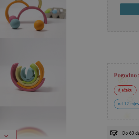
Pogodno 
dječaku
od 12 mjes
Do
60 d
)