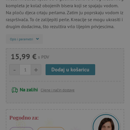
kompleta je kolaž obojenih bisera koji se spajaju vodom.
Na ploču djeca crtaju perlama. Zatim ju poprskaju vodom iz
raspršivača. To će zalijepiti perle. Kreacije se mogu ukrasiti i
drugim dodacima, što rezultira vrlo lijepim privjescima.
Opis i parametri
15,99 €
s PDV
-
+
Dodaj u košaricu
Na zalihi
Cijene i način dostave
Pogodno za: