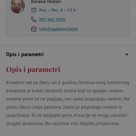
Korana Hollan
Pon. – Pet.: 8 – 13 h
097 662 3050
info@agatinsvijet.hr
Opis i parametri
Opis i parametri
Kreativni set za djecu od 6 godina. Osnova ovog kreativnog
kompleta je kolaž obojenih bisera koji se spajaju vodom.
vodene perle se ne peglaju, već samo poprskaju vodom. Na
ploču djeca crtaju perlama. Zatim ju poprskaju vodom iz
raspršivača. To će zalijepiti perle. Kreacije se mogu ukrasiti i
drugim dodacima, što rezultira vrlo lijepim privjescima.