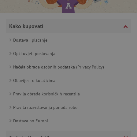
featureFlagCheckoutExperimentVariant
www.agatinsvijet.hr
Kako kupovati
product_filter_remember
www.agatinsvijet.hr
Dostava i plaćanje
PHPSESSID
PHP.net
www.agatinsvijet.hr
Opći uvjeti poslovanja
Načela obrade osobnih podataka (Privacy Policy)
Obavijest o kolačićima
_lb
.agatinsvijet.hr
Pravila obrade korisničkih recenzija
Pravila razvrstavanja ponuda robe
__cf_bm
Cloudflare Inc.
.onesignal.com
Dostava po Europi