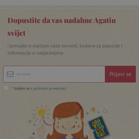
Dopustite da vas nadahne Agatin
svijet
featureFlagIdentifier
www.agatinsvijet.hr
Googleovu politiku privatnosti
i primajte e-mailom naše novosti, kodove za popuste i
informacije o natjecanjima
lastVisitedProduct
www.agatinsvijet.hr
Prijavi se
_lb_ccc
.agatinsvijet.hr
*
Slažem se s
politikom privatnosti
.