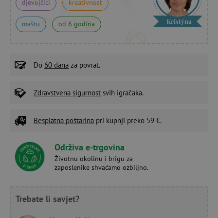
djevojčici
kreativnost
Kristýna
maštu
od 6 godina
Do
60 dana
za povrat.
Zdravstvena sigurnost
svih igračaka.
Besplatna poštarina
pri kupnji preko 59 €.
Održiva e-trgovina
Životnu okolinu i brigu za
zaposlenike shvaćamo ozbiljno.
Trebate li savjet?