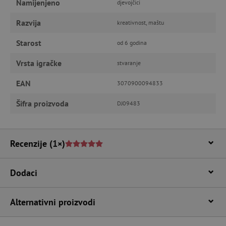
Namijenjeno
djevojčici
FUNKCIONALNOST
Razvija
kreativnost, maštu
Starost
od 6 godina
Vrsta igračke
Nužno potrebni kolačići
Izvedba
stvaranje
Ciljanost
Funkcionalnost
EAN
3070900094833
Nužno potrebni kolačići omogućavaju osnovnu
Šifra proizvoda
DJ09483
funkcionalnost internetske stranice, kao što su
npr. upis korisnika na stranici te uređivanje
računa. Internetsku stranicu ne možete
odgovarajuće upotrebljavati bez nužno
potrebnih kolačića.
Recenzije
(1×)
Pružatelj usluga
/
Ime
Domena
Dodaci
CookieScriptConsent
CookieScript
www.agatinsvijet.hr
Alternativni proizvodi