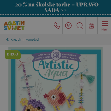
-20 % na školske torbe – UPRAVO
SADA >>
Meni
Kreativni kompleti
DJECO