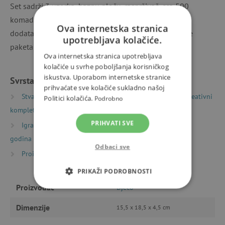
Set sadrži 3 uzorka, baznu ploču, raspršivač, cca 500
komada bisera u boji, špulicu, konac, iglu, mnoštvo
Ova internetska stranica
dodataka za upotpunjavanje vaših kreacija. Dimenzije
upotrebljava kolačiće.
paketa su 15,5 x 18,5 x 4,5 cm.
Ova internetska stranica upotrebljava
kolačiće u svrhe poboljšanja korisničkog
iskustva. Uporabom internetske stranice
Svrstano u kategorije
prihvaćate sve kolačiće sukladno našoj
Stvaranje
Kreativni kompleti i izrađivanje
Kreativni
Politici kolačića.
Podrobno
kompleti
PRIHVATI SVE
Igračke prema starosti
Igre i igračke za djecu od 6
godina
Odbaci sve
Proizvođači
Djeco
PRIKAŽI PODROBNOSTI
Proizvođač
Djeco
NUŽNO POTREBNI KOLAČIĆI
Dimenzije
15,5 x 18,5 x 4,5 cm
IZVEDBA
CILJANOST