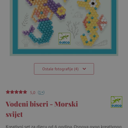
Ostale fotografije (4)
(
)
+
1
5,0
Vodeni biseri - Morski
svijet
Kreativni set za djecu od 6 godina. Osnova ovog kreativnog