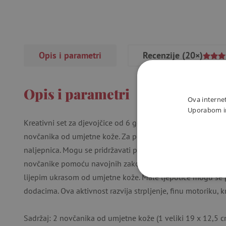
Opis i parametri
Recenzije
(20×)
Opis i parametri
Ova internet
Uporabom int
Kreativni set za djevojčice od 6 godina. Paket sadrži sve št
novčanika od umjetne kože. Za početak, djeca postupno 
naljepnica. Mogu se pridržavati ponuđenog dizajna ili izradit
novčanike pomoću navojnih zakovica i ukrašavaju ih pom
lijepim ukrasom od umjetne kože. Male ljepotice mogu se
NUŽNO P
dodacima. Ova aktivnost razvija strpljenje, finu motoriku, kr
Sadržaj: 2 novčanika od umjetne kože (1 veliki 19 x 12,5 cm 