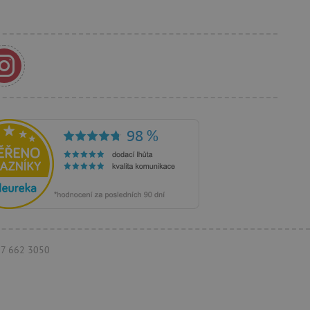
anja i preferencija
anije iskustvo.
rakcija i angažmana
oljšalo korisničko
 vlasniku web stranice da
rihvaća i da osigura
im web standardima i
a i prepoznaje korisnika.
 je u vlasništvu Googlea)
ik posjetitelja web stranice
ži za prikazivanje
eg oglašavanja.
097 662 3050
koji oglasi trebaju biti
krajnjem korisniku koji