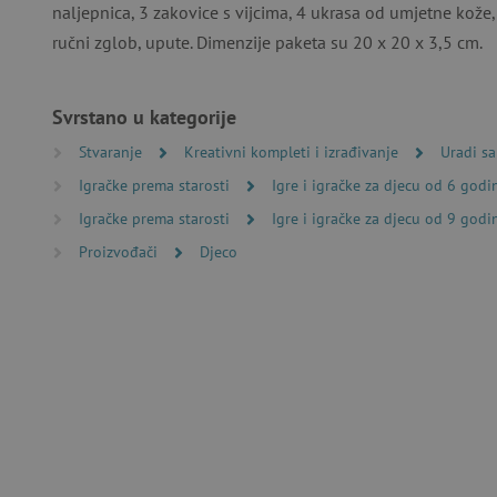
naljepnica, 3 zakovice s vijcima, 4 ukrasa od umjetne kože
ručni zglob, upute. Dimenzije paketa su 20 x 20 x 3,5 cm.
Nužno potrebni kolačići omo
računa. Internetsku stranic
Ime
Svrstano u kategorije
CookieScriptConsent
Stvaranje
Kreativni kompleti i izrađivanje
Uradi s
Igračke prema starosti
Igre i igračke za djecu od 6 godi
featureFlagIdentifier
Igračke prema starosti
Igre i igračke za djecu od 9 godi
Proizvođači
Djeco
lastVisitedProduct
Googleovu politiku
_lb_ccc
featureFlagCheckoutExpe
product_filter_remember