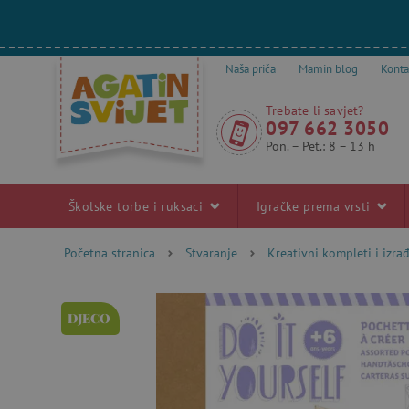
Naša priča
Mamin blog
Konta
Trebate li savjet?
097 662 3050
Pon. – Pet.: 8 – 13 h
Školske torbe i ruksaci
Igračke prema vrsti
Početna stranica
Stvaranje
Kreativni kompleti i izra
DJECO