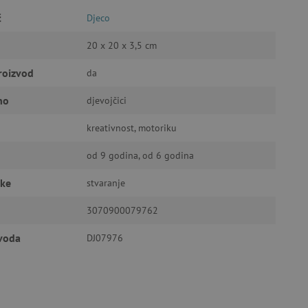
č
Djeco
a stranici te uređivanje
20 x 20 x 3,5 cm
roizvod
da
ić za pamćenje preferencija
no
djevojčici
ner kolačića Cookie-
funkcioniranje.
kreativnost, motoriku
od 9 godina, od 6 godina
čke
stvaranje
3070900079762
anje pristanka korisnika na
i za osiguranje usklađenosti
je pristanka za određene
zvoda
DJ07976