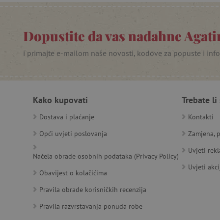
PHPSESSID
_lb
Dopustite da vas nadahne Agatin
__cf_bm
i primajte e-mailom naše novosti, kodove za popuste i inf
__cf_bm
Kako kupovati
Trebate li
Dostava i plaćanje
Kontakti
Ime
Pružatelj
Pružat
Ime
usluga
/
Is
Opći uvjeti poslovanja
Zamjena, p
Ime
_ga
Googl
Domena
.agatin
Uvjeti rek
smc_dyn_item
MSPTC
Microsoft
Načela obrade osobnih podataka (Privacy Policy)
_sp_ses.e0c4
www.ag
go
.bing.com
smc_dyn_item_code
Uvjeti akci
_sp_id.e0c4
www.ag
Obavijest o kolačićima
smc_viewed_items
_ga_V213KSJBP2
.agatin
Pravila obrade korisničkih recenzija
_uetvid
Pravila razvrstavanja ponuda robe