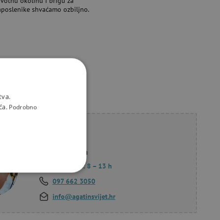
ivotnu okolinu i brigu za
aposlenike shvaćamo ozbiljno.
tva.
ća.
Podrobno
li savjet?
Korana Hollan
Pon. – Pet.: 8 – 13 h
KCIONALNOST
097 662 3050
info@agatinsvijet.hr