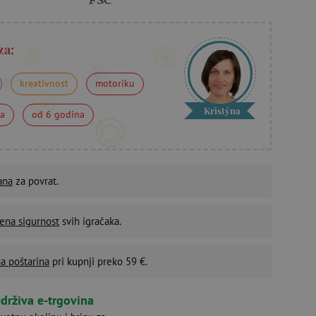
za:
kreativnost
motoriku
Kristýna
na
od 6 godina
ana
za povrat.
ena sigurnost
svih igračaka.
a poštarina
pri kupnji preko 59 €.
drživa e-trgovina