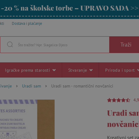
-20 % na školske torbe – UPRAVO SADA >>
kti
Dostava i plaćanje
Traži
Igračke prema starosti
Stvaranje
Priroda i sport
đivanje
Uradi sam
Uradi sam - romantični novčanici
4,
Uradi sa
novčanic
Kreativni set z