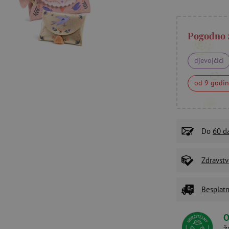
Pogodno 
djevojčici
od 9 godi
Do
60 d
Zdravstv
Besplatn
O