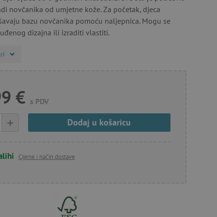
endi novčanika od umjetne kože. Za početak, djeca
šavaju bazu novčanika pomoću naljepnica. Mogu se
đenog dizajna ili izraditi vlastiti.
ri
99 €
s PDV
+
Dodaj u košaricu
alihi
Cijene i način dostave