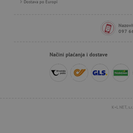
Dostava po Europi
FPID
tfpsi
Nazovit
097 6
receive-cookie-deprecatio
Načini plaćanja i dostave
_pin_unauth
test_cookie
IDE
cto_bundle
K+L NET, s.
_uetsid