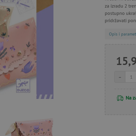
za izradu 2 tr
postupno ukra
pridržavati ponu
Opis i paramet
15,
-
Na z