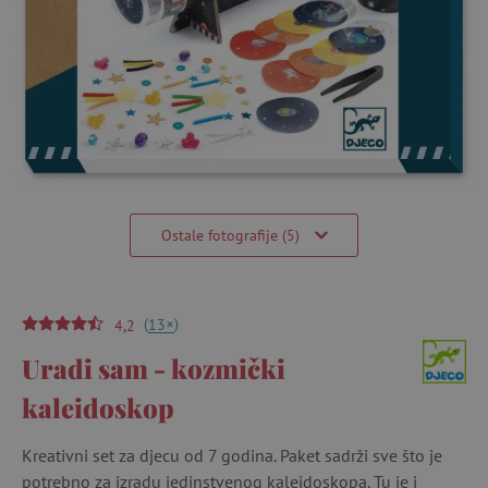
Ostale fotografije (5)
(
)
+
13
4,2
Uradi sam - kozmički
kaleidoskop
Kreativni set za djecu od 7 godina. Paket sadrži sve što je
potrebno za izradu jedinstvenog kaleidoskopa. Tu je i