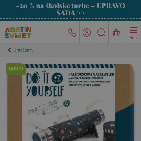
-20 % na školske torbe – UPRAVO
SADA >>
Meni
Uradi sam
DJECO