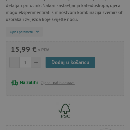
detaljan priručnik. Nakon sastavljanja kaleidoskopa, djeca
mogu eksperimentirati s mnoštvom kombinacija svemirskih
uzoraka i zvijezda koje svijetle noću.
Opis i parametri
15,99 €
s PDV
-
+
Dodaj u košaricu
Na zalihi
Cijene i način dostave