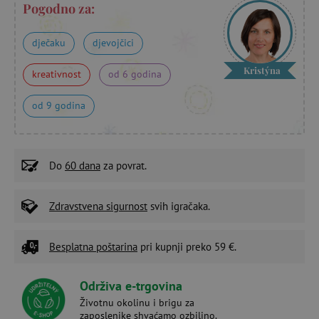
Pogodno za:
dječaku
djevojčici
Kristýna
kreativnost
od 6 godina
od 9 godina
Do
60 dana
za povrat.
Zdravstvena sigurnost
svih igračaka.
Besplatna poštarina
pri kupnji preko 59 €.
Održiva e-trgovina
Životnu okolinu i brigu za
zaposlenike shvaćamo ozbiljno.