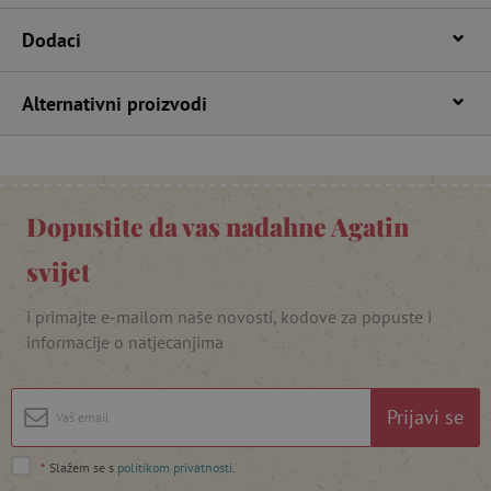
Dodaci
Alternativni proizvodi
Dopustite da vas nadahne Agatin
featureFlagIdentifier
www.agatinsvijet.hr
Googleovu politiku privatnosti
svijet
lastVisitedProduct
www.agatinsvijet.hr
i primajte e-mailom naše novosti, kodove za popuste i
informacije o natjecanjima
_lb_ccc
.agatinsvijet.hr
Prijavi se
*
Slažem se s
politikom privatnosti
.