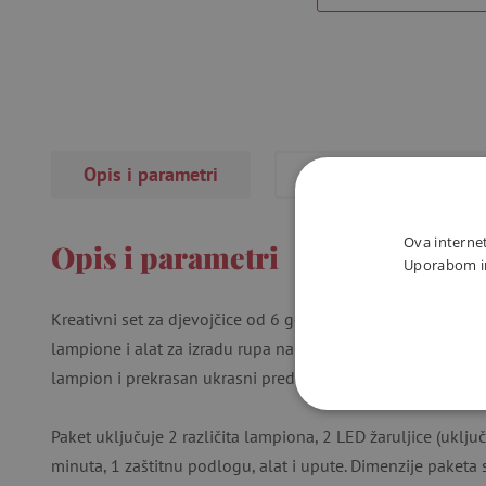
Opis i parametri
Recenzije
Ova internet
Opis i parametri
Uporabom int
Kreativni set za djevojčice od 6 godina. U ovom setu ćete 
lampione i alat za izradu rupa na označenim mjestima. Nav
lampion i prekrasan ukrasni predmet je spreman.
NUŽNO P
Paket uključuje 2 različita lampiona, 2 LED žaruljice (uklju
minuta, 1 zaštitnu podlogu, alat i upute. Dimenzije paketa 