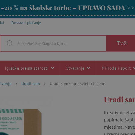
-20 % na školske torbe – UPRAVO SADA >>
kti
Dostava i plaćanje
Traži
Igračke prema starosti
Stvaranje
Priroda i sport
đivanje
Uradi sam
Uradi sam - igra svjetla i sjene
Uradi sam
Kreativni set z
papirnate šabl
mjestima. Nave
ukrasni predme