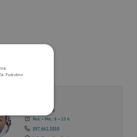
tva.
ća.
Podrobno
li savjet?
Korana Hollan
KCIONALNOST
Pon. – Pet.: 8 – 13 h
097 662 3050