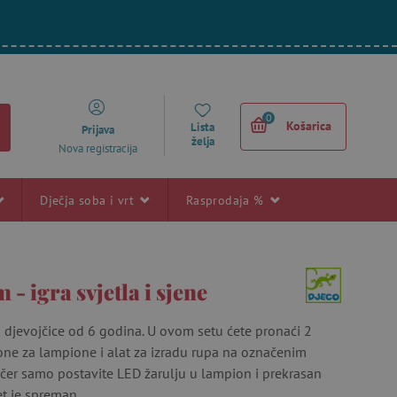
0
Košarica
Lista
Prijava
želja
Nova registracija
Dječja soba i vrt
Rasprodaja %
 - igra svjetla i sjene
a djevojčice od 6 godina. U ovom setu ćete pronaći 2
one za lampione i alat za izradu rupa na označenim
čer samo postavite LED žarulju u lampion i prekrasan
t je spreman.