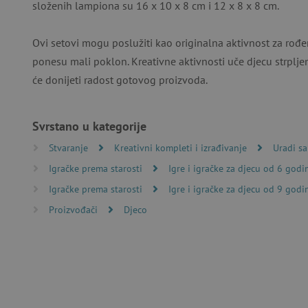
složenih lampiona su 16 x 10 x 8 cm i 12 x 8 x 8 cm.
Ovi setovi mogu poslužiti kao originalna aktivnost za rođ
Nužno potrebni kolačići omo
računa. Internetsku stranic
ponesu mali poklon. Kreativne aktivnosti uče djecu strpljen
će donijeti radost gotovog proizvoda.
Ime
CookieScriptConsent
Svrstano u kategorije
Stvaranje
Kreativni kompleti i izrađivanje
Uradi s
featureFlagIdentifier
Igračke prema starosti
Igre i igračke za djecu od 6 godi
lastVisitedProduct
Igračke prema starosti
Igre i igračke za djecu od 9 godi
Proizvođači
Djeco
Googleovu politiku
_lb_ccc
featureFlagCheckoutExpe
product_filter_remember