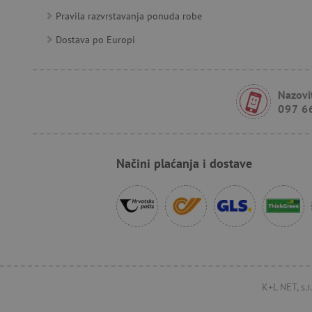
Pravila razvrstavanja ponuda robe
FPID
Dostava po Europi
tfpsi
Nazovit
097 6
receive-cookie-deprecatio
Načini plaćanja i dostave
_pin_unauth
test_cookie
IDE
cto_bundle
K+L NET, s.
_uetsid