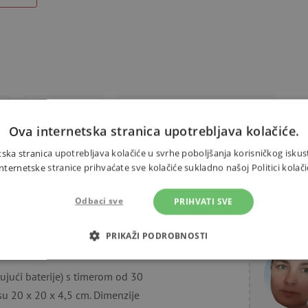
Dodaci
Alternativni proizvodi
Ova internetska stranica upotrebljava kolačiće.
ska stranica upotrebljava kolačiće u svrhe poboljšanja korisničkog iskus
ernetske stranice prihvaćate sve kolačiće sukladno našoj Politici kolači
Odbaci sve
pronaći 2 papirnate šablone za
PRIHVATI SVE
Trebate 
ečer samo postavite LED žarulju u
PRIKAŽI PODROBNOSTI
OTREBNI KOLAČIĆI
IZVEDBA
CILJANOST
FUN
čujući baterije) s timerom od 30
su 20 x 20 x 4,5 cm. Dimenzije