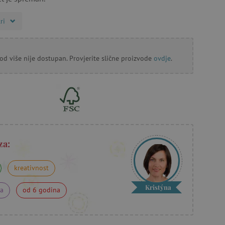
ri
od više nije dostupan. Provjerite slične proizvode
ovdje
.
za:
kreativnost
Kristýna
na
od 6 godina