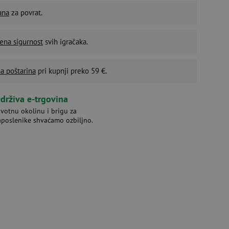
ana
za povrat.
ena sigurnost
svih igračaka.
a poštarina
pri kupnji preko 59 €.
drživa e-trgovina
ivotnu okolinu i brigu za
aposlenike shvaćamo ozbiljno.