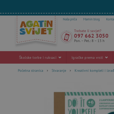
Naša priča
Mamin blog
Konta
Trebate li savjet?
097 662 3050
Pon. – Pet.: 8 – 13 h
Školske torbe i ruksaci
Igračke prema vrsti
Početna stranica
Stvaranje
Kreativni kompleti i izra