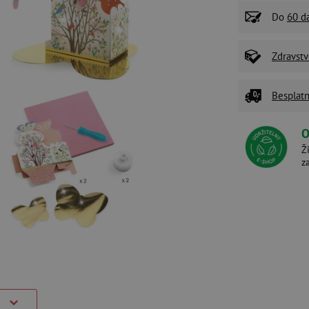
Do
60 d
Zdravstv
Besplatn
O
Ž
z
)