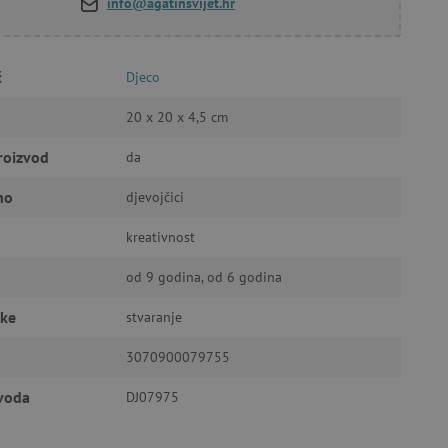
info@agatinsvijet.hr
a stranici te uređivanje
č
Djeco
20 x 20 x 4,5 cm
roizvod
da
ić za pamćenje preferencija
ner kolačića Cookie-
funkcioniranje.
no
djevojčici
kreativnost
od 9 godina, od 6 godina
čke
stvaranje
anje pristanka korisnika na
i za osiguranje usklađenosti
3070900079755
je pristanka za određene
zvoda
DJ07975