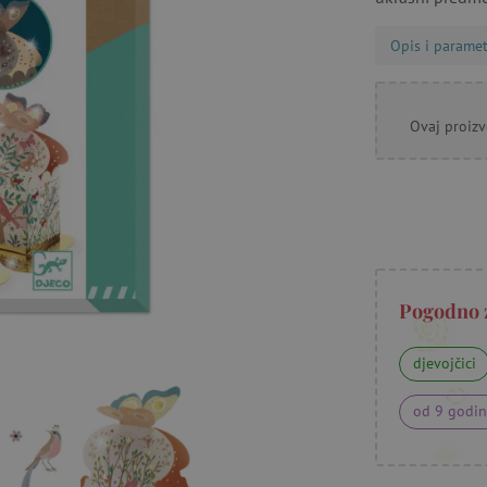
Opis i paramet
Ovaj proizv
Pogodno 
djevojčici
od 9 godi