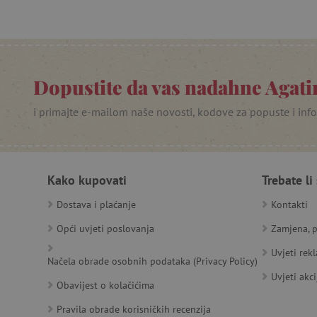
PHPSESSID
_lb
__cf_bm
Dopustite da vas nadahne Agatin
i primajte e-mailom naše novosti, kodove za popuste i inf
__cf_bm
Kako kupovati
Trebate li
Ime
Pružatelj
Pružat
Dostava i plaćanje
Kontakti
Ime
usluga
/
Is
Ime
_ga
Googl
Domena
.agatin
Opći uvjeti poslovanja
Zamjena, p
smc_dyn_item
MSPTC
Microsoft
_sp_ses.e0c4
www.ag
go
.bing.com
Uvjeti rek
smc_dyn_item_code
Načela obrade osobnih podataka (Privacy Policy)
_sp_id.e0c4
www.ag
Uvjeti akci
smc_viewed_items
Obavijest o kolačićima
_ga_V213KSJBP2
.agatin
_uetvid
Pravila obrade korisničkih recenzija