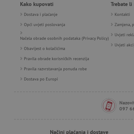
Kako kupovati
Trebate li
Dostava i plaćanje
Kontakti
__cf_bm
Opći uvjeti poslovanja
Zamjena, p
Uvjeti rek
Načela obrade osobnih podataka (Privacy Policy)
Uvjeti akci
Ime
Pružatelj
Pružat
Obavijest o kolačićima
Ime
usluga
/
Is
Ime
_ga
Googl
Domena
Pravila obrade korisničkih recenzija
.agatin
smc_dyn_item
MSPTC
Microsoft
_sp_ses.e0c4
www.ag
go
Pravila razvrstavanja ponuda robe
.bing.com
smc_dyn_item_code
_sp_id.e0c4
www.ag
Dostava po Europi
smc_viewed_items
_ga_V213KSJBP2
.agatin
_uetvid
Nazovit
FPID
097 6
tfpsi
Načini plaćanja i dostave