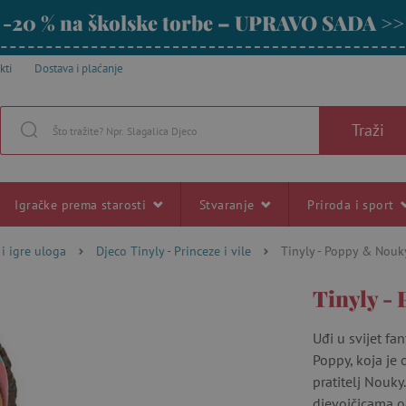
-20 % na školske torbe – UPRAVO SADA >>
kti
Dostava i plaćanje
Traži
Igračke prema starosti
Stvaranje
Priroda i sport
 i igre uloga
Djeco Tinyly - Princeze i vile
Tinyly - Poppy & Nouk
Tinyly -
Uđi u svijet fa
Poppy, koja je 
pratitelj Nouky
djevojčicama o