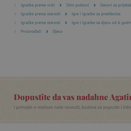
Ime
Igračke prema vrsti
Sitni pokloni
Darovi za prijatel
CookieScriptConsent
Igračke prema starosti
Igre i igračke za predškolce
Igračke prema starosti
Igre i igračke za djecu od 6 godi
featureFlagIdentifier
Proizvođači
Djeco
lastVisitedProduct
Googleovu politiku
_lb_ccc
featureFlagCheckoutExpe
Dopustite da vas nadahne Agatin
product_filter_remember
PHPSESSID
i primajte e-mailom naše novosti, kodove za popuste i inf
_lb
__cf_bm