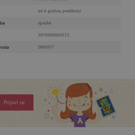
od 6 godina, predškolci
ić za pamćenje preferencija
ner kolačića Cookie-
funkcioniranje.
čke
igračke
3070900069572
zvoda
DJ06957
anje pristanka korisnika na
i za osiguranje usklađenosti
je pristanka za određene
Prijavi se
isti za održavanje
omogućuje pretraživanje na
je ljudi od robota. Ovo je