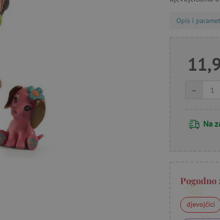
Opis i paramet
11,
-
Na z
Pogodno 
djevojčici