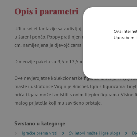
Opis i parametri
Uđi u svijet fantazije sa zadivljujućom i fantastičnom hipi
Ova internet
u šareni pončo. Poppy prati njen nerazdvojni pratitelj Nouky
Uporabom int
cm, namijenjena je djevojčicama od 4 do 9 godina.
Dimenzije paketa su 9,5 x 12,5 x 4 cm.
Ove nevjerojatne kolekcionarske figurice iz serije Tinyly ro
NUŽNO P
mašte ilustratorice Virginije Brachet. Igra s figuricama Tinyl
priča i igara može izmisliti s ovim lijepim figurama. Visine f
malog prijatelja koji mu savršeno pristaje.
Nužno potrebni kolačići omo
Svrstano u kategorije
računa. Internetsku stranic
Igračke prema vrsti
Svijetovi mašte i igre uloga
Dj