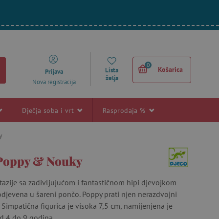
0
Košarica
Lista
Prijava
želja
Nova registracija
Dječja soba i vrt
Rasprodaja %
y
 Poppy & Nouky
ntazije sa zadivljujućom i fantastičnom hipi djevojkom
odjevena u šareni pončo. Poppy prati njen nerazdvojni
. Simpatična figurica je visoka 7,5 cm, namijenjena je
d 4 do 9 godina.