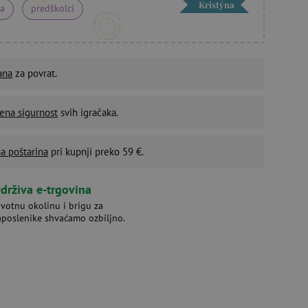
Kristýna
na
predškolci
ana
za povrat.
ena sigurnost
svih igračaka.
a poštarina
pri kupnji preko 59 €.
drživa e-trgovina
ivotnu okolinu i brigu za
aposlenike shvaćamo ozbiljno.