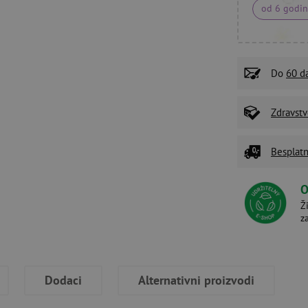
od 6 godi
Do
60 d
Zdravstv
Besplatn
O
Ž
z
Dodaci
Alternativni proizvodi