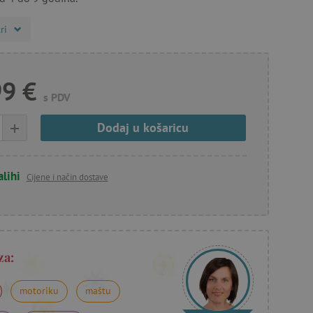
ri
99 €
s PDV
+
Dodaj u košaricu
alihi
Cijene i način dostave
za:
motoriku
maštu