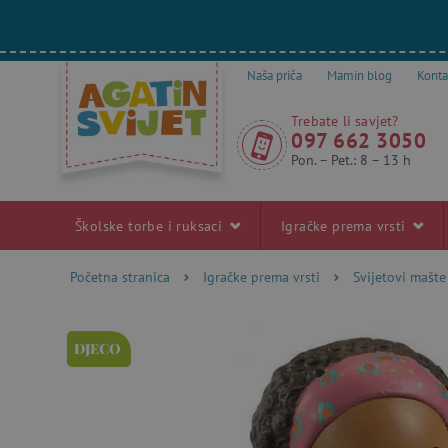
Naša priča
Mamin blog
Konta
Trebate li savjet?
097 662 3050
Pon. – Pet.: 8 – 13 h
Školske torbe i ruksaci
Igračke prema vrsti
Početna stranica
Igračke prema vrsti
Svijetovi mašte
DJECO