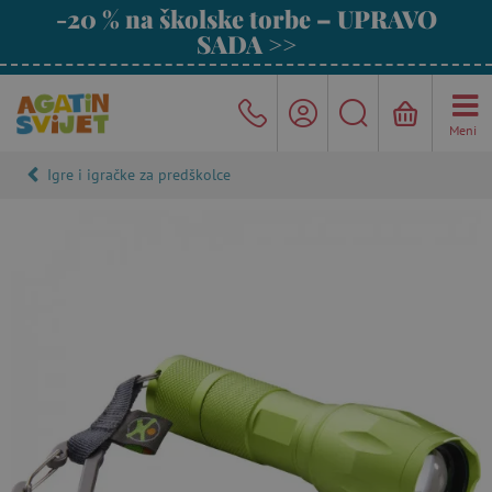
-20 % na školske torbe – UPRAVO
SADA >>
Meni
Igre i igračke za predškolce