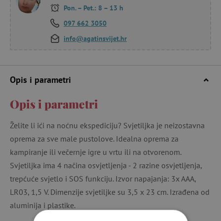
Pon. – Pet.: 8 – 13 h
097 662 3050
info@agatinsvijet.hr
Opis i parametri
Opis i parametri
Želite li ići na noćnu ekspediciju? Svjetiljka je neizostavna
oprema za sve male pustolove. Idealna oprema za
kampiranje ili večernje igre u vrtu ili na otvorenom.
Svjetiljka ima 4 načina osvjetljenja - 2 razine osvjetljenja,
trepćuće svjetlo i SOS funkciju. Izvor napajanja: 3x AAA,
LR03, 1,5 V. Dimenzije svjetiljke su 3,5 x 23 cm. Izrađena od
aluminija i plastike.