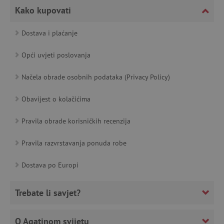
Kako kupovati
featureFlagCheckoutExperimentVariant
www.agatinsvijet.hr
Dostava i plaćanje
product_filter_remember
www.agatinsvijet.hr
Opći uvjeti poslovanja
PHPSESSID
PHP.net
www.agatinsvijet.hr
Načela obrade osobnih podataka (Privacy Policy)
Obavijest o kolačićima
_lb
.agatinsvijet.hr
Pravila obrade korisničkih recenzija
Pravila razvrstavanja ponuda robe
Dostava po Europi
__cf_bm
Cloudflare Inc.
.onesignal.com
Trebate li savjet?
O Agatinom svijetu