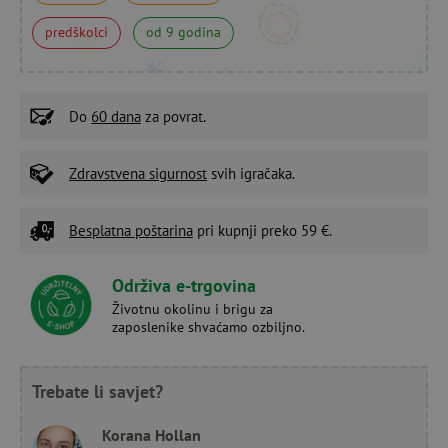
predškolci
od 9 godina
Do
60 dana
za povrat.
Zdravstvena sigurnost
svih igračaka.
Besplatna poštarina
pri kupnji preko 59 €.
Održiva e-trgovina
Životnu okolinu i brigu za
zaposlenike shvaćamo ozbiljno.
Trebate li savjet?
Korana Hollan