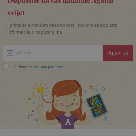
svijet
i primajte e-mailom naše novosti, kodove za popuste i
informacije o natjecanjima
featureFlagIdentifier
www.agatinsvijet.hr
Googleovu politiku privatnosti
lastVisitedProduct
www.agatinsvijet.hr
Prijavi se
_lb_ccc
.agatinsvijet.hr
*
Slažem se s
politikom privatnosti
.