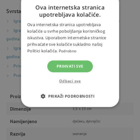
Ova internetska stranica
Svrstano u kategorije
upotrebljava kolačiće.
Igračke prema starosti
Igre i igračke za predškolce
Ova internetska stranica upotrebljava
Igračke prema starosti
Igre i igračke za djecu od 6
kolačiće u svrhe poboljšanja korisničkog
iskustva. Uporabom internetske stranice
godina
prihvaćate sve kolačiće sukladno našoj
Igračke prema starosti
Igre i igračke za djecu od 9
Politici kolačića.
Podrobno
godina
Priroda i sport
Pomagala za male istraživače
PRIHVATI SVE
Proizvođači
HABA
Odbaci sve
Proizvođač
HABA
PRIKAŽI PODROBNOSTI
Dimenzije
3,5 x 23 cm
NUŽNO POTREBNI KOLAČIĆI
Namijenjeno
dječaku, djevojčici
IZVEDBA
CILJANOST
Razvija
saznanja
FUNKCIONALNOST