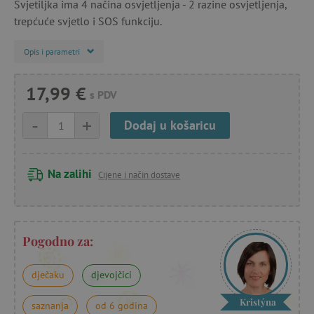
Svjetiljka ima 4 načina osvjetljenja - 2 razine osvjetljenja,
trepćuće svjetlo i SOS funkciju.
Opis i parametri
17,99 €
s PDV
-
+
Dodaj u košaricu
Na zalihi
Cijene i način dostave
Pogodno za:
dječaku
djevojčici
Kristýna
saznanja
od 6 godina