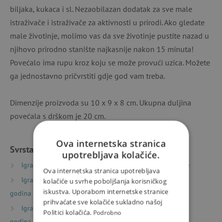
biljaka, kukaca i sl. Nezaobilazan dodatak za sve male
istraživače i istraživače za aktivnosti u prirodi. Ako gledate
male životinje, molimo vas da sve životinje pustite nazad u
njihovo prirodno stanište najkasnije nakon 15 minuta!
Povećalo ima rupu kroz koju se može provući uzica. Možete
ga jednostavno pričvrstiti gdje god vam treba.
Dimenzije proizvoda su 10 x 9 x 8 cm. Ukupna duljina
povećala s drškom je 20 cm.
Ova internetska stranica
Svrstano u kategorije
upotrebljava kolačiće.
Igračke prema starosti
Igre i igračke za predškolce
Ova internetska stranica upotrebljava
Igračke prema starosti
Igre i igračke za djecu od 6
kolačiće u svrhe poboljšanja korisničkog
iskustva. Uporabom internetske stranice
godina
prihvaćate sve kolačiće sukladno našoj
Igračke prema starosti
Igre i igračke za djecu od 9
Politici kolačića.
Podrobno
godina