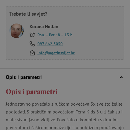
Trebate li savjet?
Korana Hollan
Pon. – Pet.: 8 – 13 h
097 662 3050
info@agatinsvijet.hr
Opis i parametri
Opis i parametri
Jednostavno povećalo s ručkom povećava 5x sve što želite
pogledati. S praktičnim povećalom Terra Kids 3 u 1 čak su i
male stvari jasno vidljive. Povećalo u kompletu s drugim
povećalom i čašicom pomaže djeci u pobližem proučavanju