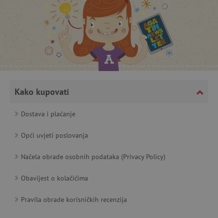
_lb_ccc
.agatinsvijet.hr
Kako kupovati
Dostava i plaćanje
Opći uvjeti poslovanja
featureFlagCheckoutExperimentVariant
www.agatinsvijet.hr
Načela obrade osobnih podataka (Privacy Policy)
product_filter_remember
www.agatinsvijet.hr
Obavijest o kolačićima
PHPSESSID
PHP.net
www.agatinsvijet.hr
Pravila obrade korisničkih recenzija