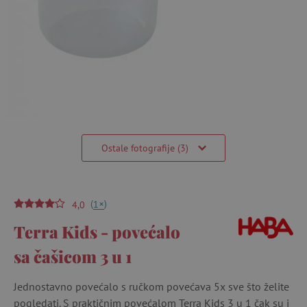
Ostale fotografije (3)
(
)
+
1
4,0
Terra Kids - povećalo
sa čašicom 3 u 1
Jednostavno povećalo s ručkom povećava 5x sve što želite
pogledati. S praktičnim povećalom Terra Kids 3 u 1 čak su i