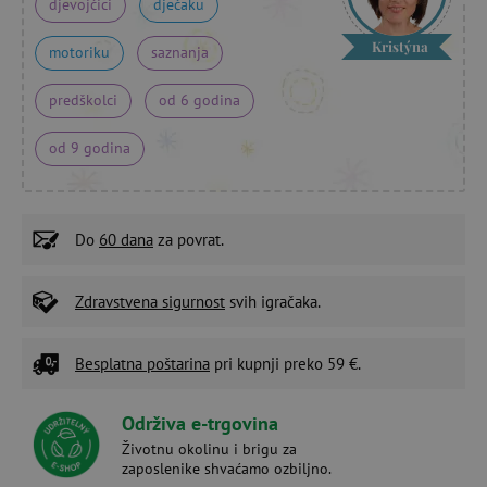
djevojčici
dječaku
Kristýna
motoriku
saznanja
predškolci
od 6 godina
od 9 godina
Do
60 dana
za povrat.
Zdravstvena sigurnost
svih igračaka.
Besplatna poštarina
pri kupnji preko 59 €.
Održiva e-trgovina
Životnu okolinu i brigu za
zaposlenike shvaćamo ozbiljno.