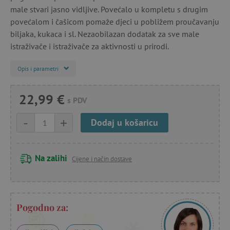
male stvari jasno vidljive. Povećalo u kompletu s drugim
povećalom i čašicom pomaže djeci u pobližem proučavanju
biljaka, kukaca i sl. Nezaobilazan dodatak za sve male
istraživače i istraživače za aktivnosti u prirodi.
Opis i parametri
22,99 €
s PDV
-
+
Dodaj u košaricu
Na zalihi
Cijene i način dostave
Pogodno za: