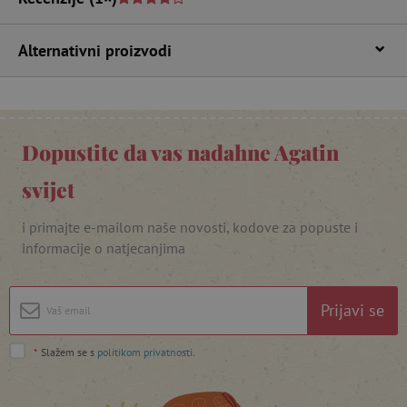
npr. upis korisnika na stranici te uređivanje
računa. Internetsku stranicu ne možete
odgovarajuće upotrebljavati bez nužno
Alternativni proizvodi
potrebnih kolačića.
Pružatelj usluga
/
Ime
Domena
CookieScriptConsent
CookieScript
www.agatinsvijet.hr
Dopustite da vas nadahne Agatin
svijet
i primajte e-mailom naše novosti, kodove za popuste i
informacije o natjecanjima
Prijavi se
featureFlagIdentifier
www.agatinsvijet.hr
Googleovu politiku privatnosti
*
Slažem se s
politikom privatnosti
.
lastVisitedProduct
www.agatinsvijet.hr