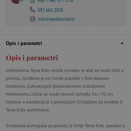
Pon. – Pet.: 8 – 13 h
097 662 3050
info@agatinsvijet.hr
Opis i parametri
Opis i parametri
Jedinstvena Terra Kids mreža izvrstan je alat za svaki izlet u
prirodu. Izrađena je od čvrste plastike s fino tkanom
mrežicom. Zahvaljujući jednostavnom rotirajućem
mehanizmu, ručka se može razvući između 56 i 70 cm.
Idealno u kombinaciji s povećalom ili kutijom za insekte iz
Terra Kids asortimana.
Svestrana pomagala za prirodu iz linije Terra Kids spadaju u