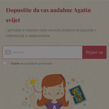
_lb_ccc
.agatinsvijet.hr
Dopustite da vas nadahne Agatin
svijet
i primajte e-mailom naše novosti, kodove za popuste i
informacije o natjecanjima
Prijavi se
*
Slažem se s
politikom privatnosti
.
featureFlagCheckoutExperimentVariant
www.agatinsvijet.hr
product_filter_remember
www.agatinsvijet.hr
PHPSESSID
PHP.net
www.agatinsvijet.hr