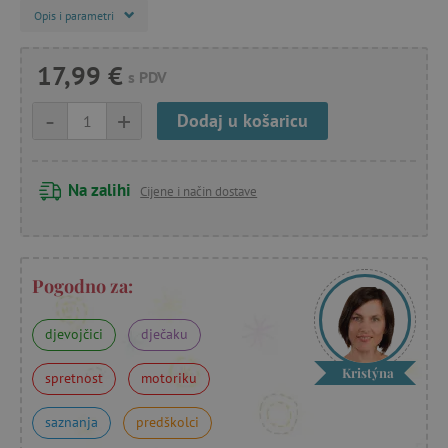
Opis i parametri
17,99 €
s PDV
-
+
Dodaj u košaricu
Na zalihi
Cijene i način dostave
Pogodno za:
djevojčici
dječaku
Kristýna
spretnost
motoriku
saznanja
predškolci