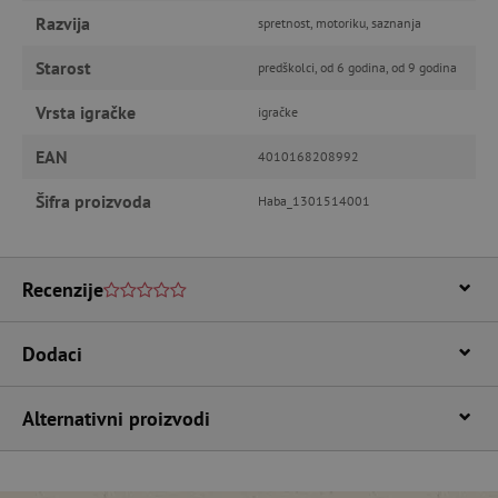
računa. Internetsku stranicu ne možete
odgovarajuće upotrebljavati bez nužno
Razvija
spretnost, motoriku, saznanja
potrebnih kolačića.
Starost
predškolci, od 6 godina, od 9 godina
Pružatelj usluga
/
Ime
Domena
Vrsta igračke
igračke
CookieScriptConsent
CookieScript
www.agatinsvijet.hr
EAN
4010168208992
Šifra proizvoda
Haba_1301514001
Recenzije
Dodaci
featureFlagIdentifier
www.agatinsvijet.hr
Googleovu politiku privatnosti
Alternativni proizvodi
lastVisitedProduct
www.agatinsvijet.hr