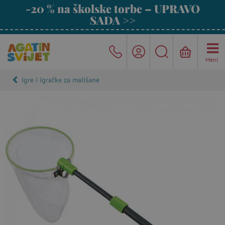
-20 % na školske torbe – UPRAVO
SADA >>
Meni
Igre i igračke za mališane