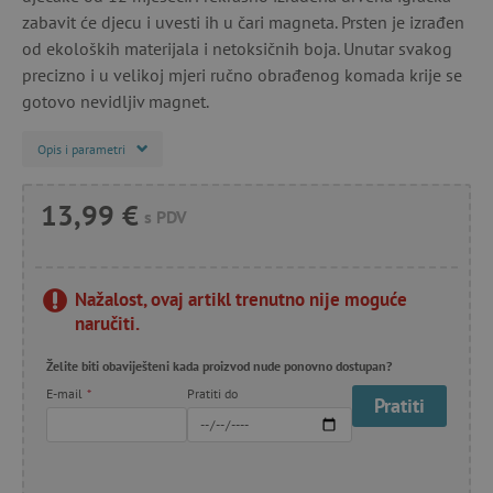
zabavit će djecu i uvesti ih u čari magneta. Prsten je izrađen
od ekoloških materijala i netoksičnih boja. Unutar svakog
precizno i ​​u velikoj mjeri ručno obrađenog komada krije se
gotovo nevidljiv magnet.
Opis i parametri
13,99 €
s PDV
Nažalost, ovaj artikl trenutno nije moguće
naručiti.
Želite biti obaviješteni kada proizvod nude ponovno dostupan?
E-mail
*
Pratiti do
Pratiti