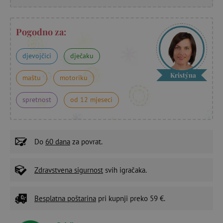
Pogodno za:
djevojčici
dječaku
Kristýna
maštu
motoriku
spretnost
od 12 mjeseci
Do
60 dana
za povrat.
Zdravstvena sigurnost
svih igračaka.
Besplatna poštarina
pri kupnji preko 59 €.