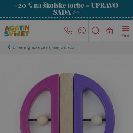
-20 % na školske torbe – UPRAVO
SADA >>
Meni
Drvene igračke za najmanju djecu