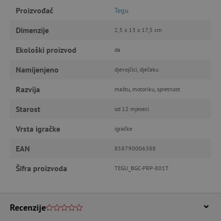
Proizvođač
Tegu
Nužno potrebni kolačići omogućavaju osnovnu
funkcionalnost internetske stranice, kao što su
Dimenzije
2,5 x 13 x 17,5 cm
npr. upis korisnika na stranici te uređivanje
računa. Internetsku stranicu ne možete
odgovarajuće upotrebljavati bez nužno
Ekološki proizvod
da
potrebnih kolačića.
Namijenjeno
djevojčici, dječaku
Pružatelj usluga
/
Ime
Domena
Razvija
maštu, motoriku, spretnost
CookieScriptConsent
CookieScript
www.agatinsvijet.hr
Starost
od 12 mjeseci
Vrsta igračke
igračke
EAN
858790006388
Šifra proizvoda
TEGU_BGC-PRP-801T
Recenzije
featureFlagIdentifier
www.agatinsvijet.hr
Googleovu politiku privatnosti