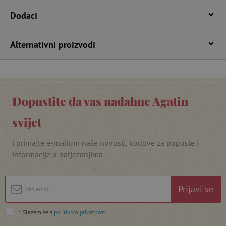
lastVisitedProduct
www.agatinsvijet.hr
Dodaci
Alternativni proizvodi
_lb_ccc
.agatinsvijet.hr
Dopustite da vas nadahne Agatin
svijet
i primajte e-mailom naše novosti, kodove za popuste i
informacije o natjecanjima
featureFlagCheckoutExperimentVariant
www.agatinsvijet.hr
Prijavi se
product_filter_remember
www.agatinsvijet.hr
*
Slažem se s
politikom privatnosti
.
PHPSESSID
PHP.net