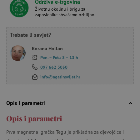
Održiva e-trgovina
Životnu okolinu i brigu za
zaposlenike shvaćamo ozbiljno.
Trebate li savjet?
Korana Hollan
Pon. – Pet.: 8 – 13 h
097 662 3050
info@agatinsvijet.hr
Opis i parametri
Opis i parametri
Prva magnetna igračka Tegu je prikladna za djevojčice i