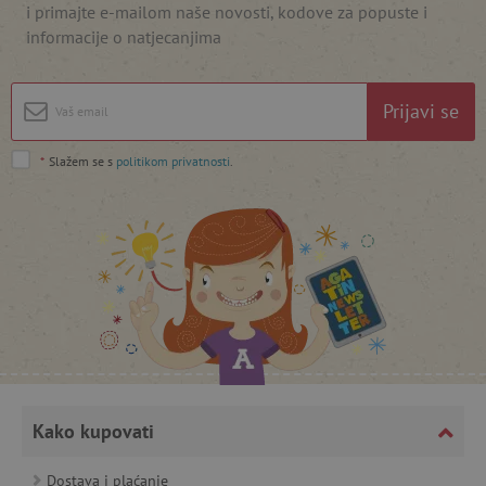
i primajte e-mailom naše novosti, kodove za popuste i
informacije o natjecanjima
featureFlagIdentifier
www.agatinsvijet.hr
Googleovu politiku privatnosti
Prijavi se
lastVisitedProduct
www.agatinsvijet.hr
*
Slažem se s
politikom privatnosti
.
_lb_ccc
.agatinsvijet.hr
Kako kupovati
featureFlagCheckoutExperimentVariant
www.agatinsvijet.hr
Dostava i plaćanje