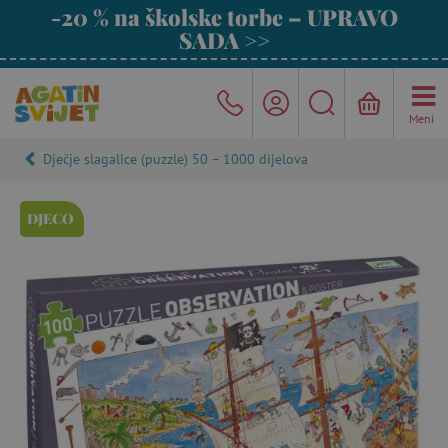
-20 % na školske torbe – UPRAVO
SADA >>
Meni
Dječje slagalice (puzzle) 50 – 1000 dijelova
DJECO