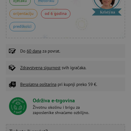
dječaku
motoriku
Kristýna
orijentaciju
od 6 godina
predškolci
Do
60 dana
za povrat.
Zdravstvena sigurnost
svih igračaka.
Besplatna poštarina
pri kupnji preko 59 €.
Održiva e-trgovina
Životnu okolinu i brigu za
zaposlenike shvaćamo ozbiljno.