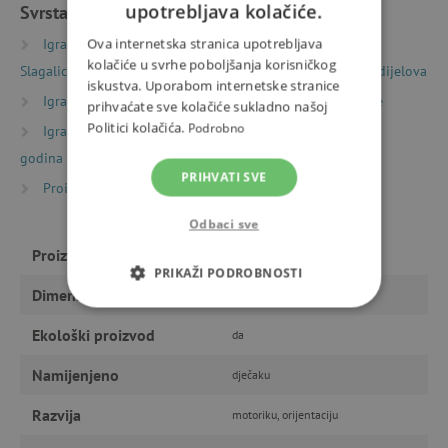
upotrebljava kolačiće.
Svrstano u kategorije
Ova internetska stranica upotrebljava
Igračke prema vrsti
Puzzle, mozaici i slagalice
kolačiće u svrhe poboljšanja korisničkog
Slagalice (puzzle)
Dječje slagalice (puzzle) 50 – 1000 dijelova
iskustva. Uporabom internetske stranice
Igračke prema starosti
Igre i igračke za predškolce
prihvaćate sve kolačiće sukladno našoj
Politici kolačića.
Podrobno
Igračke prema starosti
Igre i igračke za djecu od 6
godina
PRIHVATI SVE
Proizvođači
Djeco
Odbaci sve
Proizvođač
Djeco
PRIKAŽI PODROBNOSTI
Dimenzije
61 x 38 cm
NUŽNO POTREBNI KOLAČIĆI
Ekološki proizvod
da
IZVEDBA
CILJANOST
Namijenjeno
dječaku
FUNKCIONALNOST
Razvija
motoriku, orijentaciju