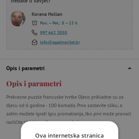
Trebate li savjet?
Korana Hollan
Pon. – Pet.: 8 – 13 h
097 662 3050
info@agatinsvijet.hr
Opis i parametri
Opis i parametri
Prekrasne puzzle francuske tvrtke Djeco prikladne su za
djecu od 6 godina - 100 komada. Prvo sastavite sliku, a
zatim možete igrati igru ​​promatranja, tko prvi može pronaći
različite objekte prikazane na okviru.
Ova internetska stranica