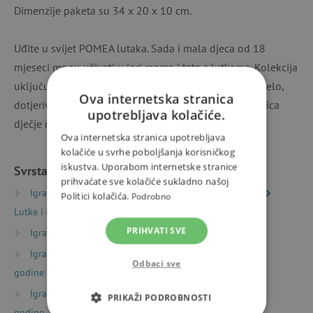
Dimenzije paketa su 34 x 20 x 10 cm.
Uđite u svijet POMEA lutaka. Sada i mala djeca od 18
mjeseci mogu uživati ​​u igri mama i tata s lutkama. Kolekcija
uključuje lutke, odjeću, pribor za hodanje, spavanje, jelo,
Ova internetska stranica
dotjerivanje ili kupanje. Haljine je dizajnirala dizajnerica
upotrebljava kolačiće.
dječje mode Tinou Le Joly Sénoville.
Ova internetska stranica upotrebljava
kolačiće u svrhe poboljšanja korisničkog
iskustva. Uporabom internetske stranice
Svrstano u kategorije
prihvaćate sve kolačiće sukladno našoj
Igračke prema vrsti
Svijetovi mašte i igre uloga
Politici kolačića.
Podrobno
Lutke i bebe
Lutkice bebe Djeco Pomea
PRIHVATI SVE
Igračke prema starosti
Igre i igračke za mališane
Igračke prema starosti
Igre i igračke za djecu od 2
Odbaci sve
godine
Igračke prema starosti
Igre i igračke za djecu od 3
PRIKAŽI PODROBNOSTI
godine