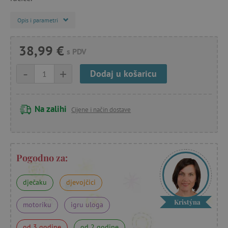
Opis i parametri
38,99 €
s PDV
-
+
Dodaj u košaricu
Na zalihi
Cijene i način dostave
Pogodno za:
dječaku
djevojčici
Kristýna
motoriku
igru uloga
od 3 godine
od 2 godine