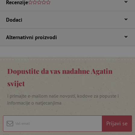
Recenzije
Dodaci
Alternativni proizvodi
featureFlagIdentifier
www.agatinsvijet.hr
Googleovu politiku privatnosti
Dopustite da vas nadahne Agatin
lastVisitedProduct
www.agatinsvijet.hr
svijet
i primajte e-mailom naše novosti, kodove za popuste i
_lb_ccc
.agatinsvijet.hr
informacije o natjecanjima
Prijavi se