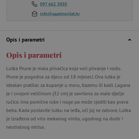
097 662 3050
info@agatinsvijet.hr
Opis i parametri
Opis i parametri
Lutka Prune je mala plivačica koja voli plivanje i vodu.
Prune je pogodna za djecu od 18 mjeseci. Ova lutka je
idealan pratilac za kupanje u moru, bazenu ili kadi. Lagana
je i svojom veličinom (32 cm) je savršena za male dječje
ručice. Ima pomične ruke i noge pa može sjediti kao prava
beba. Kada postavite lutku na leđa, oči joj se zatvore. Lutka
je izrađena od vrlo mekanog vinila, ugodnog na dodir i
neutralnog mirisa.