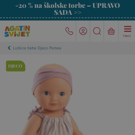
-20 % na školske torbe – UPRAVO
SADA >>
Meni
Lutkice bebe Djeco Pomea
DJECO